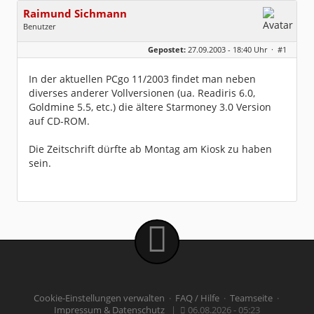
Raimund Sichmann
Benutzer
Geschlecht:
keine Angabe
Gepostet:
27.09.2003 - 18:40 Uhr ·
#1
Beiträge:
8489
Dabei seit:
08 / 2002
In der aktuellen PCgo 11/2003 findet man neben
diverses anderer Vollversionen (ua. Readiris 6.0,
Goldmine 5.5, etc.) die ältere Starmoney 3.0 Version
auf CD-ROM.
Die Zeitschrift dürfte ab Montag am Kiosk zu haben
sein.
Cookie-Einstellungen verwalten
·
FAQ / Hilfe
·
Teamseite
·
Impressum & Datenschutz
|
06.08.2026 - 05:23