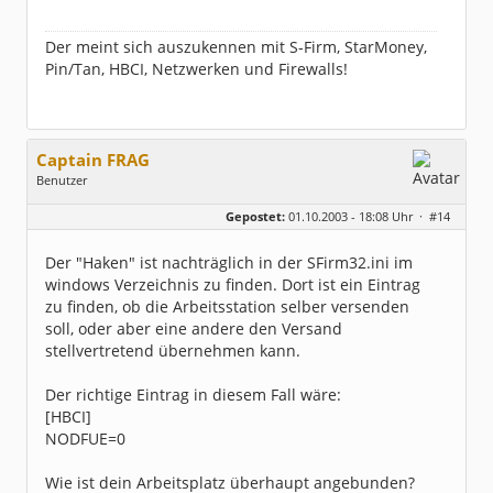
Der meint sich auszukennen mit S-Firm, StarMoney,
Pin/Tan, HBCI, Netzwerken und Firewalls!
Captain FRAG
Benutzer
Geschlecht:
keine Angabe
Gepostet:
01.10.2003 - 18:08 Uhr ·
#14
Herkunft:
Westfalen
Beiträge:
5096
Dabei seit:
05 / 2003
Der "Haken" ist nachträglich in der SFirm32.ini im
windows Verzeichnis zu finden. Dort ist ein Eintrag
zu finden, ob die Arbeitsstation selber versenden
soll, oder aber eine andere den Versand
stellvertretend übernehmen kann.
Der richtige Eintrag in diesem Fall wäre:
[HBCI]
NODFUE=0
Wie ist dein Arbeitsplatz überhaupt angebunden?