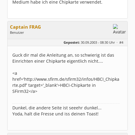
Medium habe ich eine Chipkarte verwendet.
Captain FRAG
Benutzer
Geschlecht:
keine Angabe
Gepostet:
30.09.2003 - 08:30 Uhr ·
#4
Herkunft:
Westfalen
Beiträge:
5096
Dabei seit:
05 / 2003
Guck dir mal die Anleitung an, so schwierig ist das
Einrichten einer Chipkarte eigentlich nicht....
<a
href='http://www.sfirm.de/sfirm32/infos/HBCI_Chipka
rte.pdf' target='_blank'>HBCI-Chipkarte in
SFirm32</a>
Dunkel, die andere Seite ist seeehr dunkel...
Yoda, halt die Fresse und iss deinen Toast!