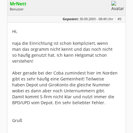
MrNett
Benutzer
Geschlecht:
keine Angabe
Gepostet:
30.09.2003 - 08:49 Uhr ·
#5
Herkunft:
Zeven
Beiträge:
1224
Dabei seit:
06 / 2003
Hi,
naja die Einrichtung ist schon kompliziert, wenn
man das orgramm nicht kennt und das noch nicht
so häufig genutzt hat. Ich kann Helgomat schon
verstehen!
Aber gerade bei der Coba zumindest hier im Norden
gibt es sehr häufig eine Gemeinheit! Teilweise
haben Depot und GiroKonto die gleiche Nummer
wobei es dann aber noch Unternummern gibt.
Damit kommt S-firm nicht klar und nutzt immer die
BPD/UPD vom Depot. Ein sehr beliebter Fehler.
Gruß