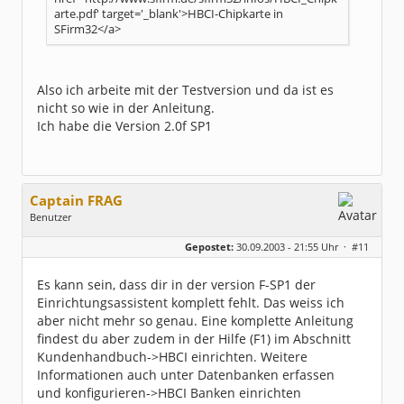
arte.pdf' target='_blank'>HBCI-Chipkarte in
SFirm32</a>
Also ich arbeite mit der Testversion und da ist es
nicht so wie in der Anleitung.
Ich habe die Version 2.0f SP1
Captain FRAG
Benutzer
Geschlecht:
keine Angabe
Gepostet:
30.09.2003 - 21:55 Uhr ·
#11
Herkunft:
Westfalen
Beiträge:
5096
Dabei seit:
05 / 2003
Es kann sein, dass dir in der version F-SP1 der
Einrichtungsassistent komplett fehlt. Das weiss ich
aber nicht mehr so genau. Eine komplette Anleitung
findest du aber zudem in der Hilfe (F1) im Abschnitt
Kundenhandbuch->HBCI einrichten. Weitere
Informationen auch unter Datenbanken erfassen
und konfigurieren->HBCI Banken einrichten