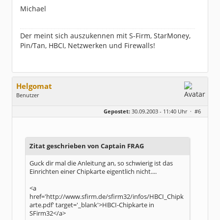
Michael
Der meint sich auszukennen mit S-Firm, StarMoney,
Pin/Tan, HBCI, Netzwerken und Firewalls!
Helgomat
Benutzer
Geschlecht:
keine Angabe
Gepostet:
30.09.2003 - 11:40 Uhr ·
#6
Beiträge:
126
Dabei seit:
06 / 2003
Zitat geschrieben von Captain FRAG
Guck dir mal die Anleitung an, so schwierig ist das
Einrichten einer Chipkarte eigentlich nicht....
<a
href='http://www.sfirm.de/sfirm32/infos/HBCI_Chipk
arte.pdf' target='_blank'>HBCI-Chipkarte in
SFirm32</a>