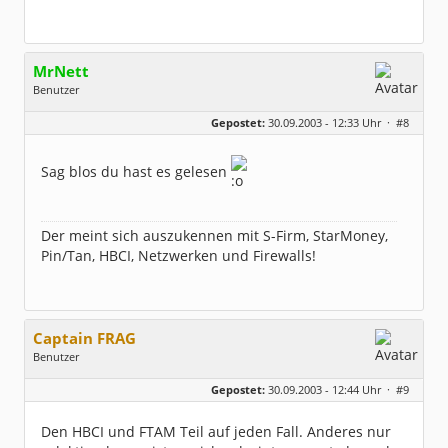
MrNett
Benutzer
Geschlecht:
keine Angabe
Gepostet:
30.09.2003 - 12:33 Uhr ·
#8
Herkunft:
Zeven
Beiträge:
1224
Dabei seit:
06 / 2003
Sag blos du hast es gelesen
Der meint sich auszukennen mit S-Firm, StarMoney,
Pin/Tan, HBCI, Netzwerken und Firewalls!
Captain FRAG
Benutzer
Geschlecht:
keine Angabe
Gepostet:
30.09.2003 - 12:44 Uhr ·
#9
Herkunft:
Westfalen
Beiträge:
5096
Dabei seit:
05 / 2003
Den HBCI und FTAM Teil auf jeden Fall. Anderes nur