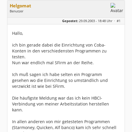
Helgomat
Benutzer
Geschlecht:
keine Angabe
Gepostet:
29.09.2003 - 18:48 Uhr ·
#1
Beiträge:
126
Dabei seit:
06 / 2003
Hallo,
ich bin gerade dabei die Einrichtung von Coba-
Konten in den verschiedensten Programmen zu
testen.
Nun war endlich mal SFirm an der Reihe.
Ich muß sagen ich habe selten ein Programm
gesehen wo die Einrichtung so umständlich und
verzwickt ist wie bei SFirm.
Die häufigste Meldung war das ich kein HBCI-
Verbindung von meiner Arbeitsstation herstellen
kann.
In allen anderen von mir getesteten Programmen
(Starmoney, Quicken, Alf banco) kam ich sehr schnell