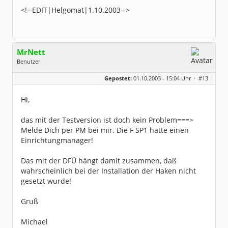
<!--EDIT|Helgomat|1.10.2003-->
MrNett
Benutzer
Geschlecht:
keine Angabe
Gepostet:
01.10.2003 - 15:04 Uhr ·
#13
Herkunft:
Zeven
Beiträge:
1224
Dabei seit:
06 / 2003
Hi,
das mit der Testversion ist doch kein Problem===>
Melde Dich per PM bei mir. Die F SP1 hatte einen
Einrichtungmanager!
Das mit der DFÜ hängt damit zusammen, daß
wahrscheinlich bei der Installation der Haken nicht
gesetzt wurde!
Gruß
Michael