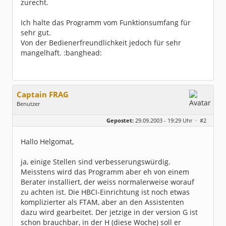
zurecht.
Ich halte das Programm vom Funktionsumfang für
sehr gut.
Von der Bedienerfreundlichkeit jedoch für sehr
mangelhaft. :banghead:
Captain FRAG
Benutzer
Geschlecht:
keine Angabe
Gepostet:
29.09.2003 - 19:29 Uhr ·
#2
Herkunft:
Westfalen
Beiträge:
5096
Dabei seit:
05 / 2003
Hallo Helgomat,
ja, einige Stellen sind verbesserungswürdig.
Meisstens wird das Programm aber eh von einem
Berater installiert, der weiss normalerweise worauf
zu achten ist. Die HBCI-Einrichtung ist noch etwas
komplizierter als FTAM, aber an den Assistenten
dazu wird gearbeitet. Der jetzige in der version G ist
schon brauchbar, in der H (diese Woche) soll er