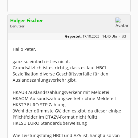
Holger Fischer
Benutzer
Geschlecht:
Gepostet:
17.10.2003 - 14:40 Uhr ·
#3
Herkunft:
Korschenbroich
Alter:
54
Beiträge:
6251
Hallo Peter,
Dabei seit:
02 / 2003
ganz so einfach ist es nicht.
Grundsätzlich ist es richtig, dass es laut HBCI
Seziefikation diverse Geschäftsvorfälle für den
Auslandszahlungsverkehr gibt.
HKAUB Auslandszahlungsverkehr mit Meldeteil
HKAOM Aulsandszahlungsverkehr ohne Meldeteil
HKSTP EURO STP Zahlung
(Wohl der dümmste GV, den es gibt, da dieser einige
Pflichtfelder im DTAZV-Format nicht füllt)
HKESU EURO Standardüberweisung
Wie Leistungsfähig HBCI und AZV ist, hängt also von