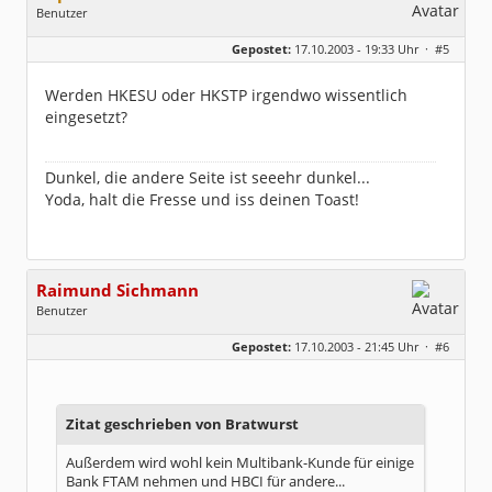
Benutzer
Geschlecht:
keine Angabe
Gepostet:
17.10.2003 - 19:33 Uhr ·
#5
Herkunft:
Westfalen
Beiträge:
5096
Dabei seit:
05 / 2003
Werden HKESU oder HKSTP irgendwo wissentlich
eingesetzt?
Dunkel, die andere Seite ist seeehr dunkel...
Yoda, halt die Fresse und iss deinen Toast!
Raimund Sichmann
Benutzer
Geschlecht:
keine Angabe
Gepostet:
17.10.2003 - 21:45 Uhr ·
#6
Beiträge:
8493
Dabei seit:
08 / 2002
Zitat geschrieben von Bratwurst
Außerdem wird wohl kein Multibank-Kunde für einige
Bank FTAM nehmen und HBCI für andere...