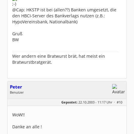
@Cap: HKSTP ist bei (allen??) Banken umgesetzt, die
den HBCI-Server des Bankverlags nutzen (z.B.:
HypoVereinsbank, Nationalbank)
Gruß
BW
Wer andern eine Bratwurst brät, hat meist ein
Bratwurstbratgerät.
Peter
Benutzer
Geschlecht:
keine Angabe
Gepostet:
22.10.2003 - 11:17 Uhr ·
#10
Beiträge:
17
Dabei seit:
08 / 2003
WoW!!
Danke an alle !