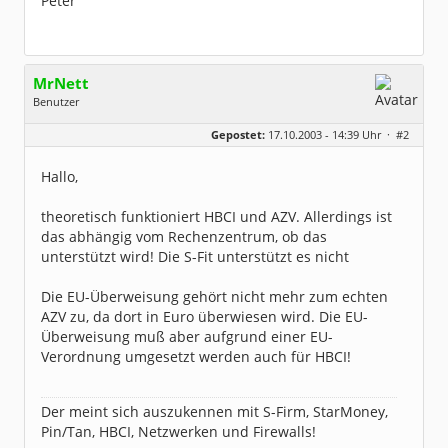
Peter
MrNett
Benutzer
Geschlecht:
keine Angabe
Gepostet:
17.10.2003 - 14:39 Uhr ·
#2
Herkunft:
Zeven
Beiträge:
1224
Dabei seit:
06 / 2003
Hallo,
theoretisch funktioniert HBCI und AZV. Allerdings ist
das abhängig vom Rechenzentrum, ob das
unterstützt wird! Die S-Fit unterstützt es nicht
Die EU-Überweisung gehört nicht mehr zum echten
AZV zu, da dort in Euro überwiesen wird. Die EU-
Überweisung muß aber aufgrund einer EU-
Verordnung umgesetzt werden auch für HBCI!
Der meint sich auszukennen mit S-Firm, StarMoney,
Pin/Tan, HBCI, Netzwerken und Firewalls!