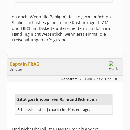
oh doch! Wenn die Bank(en) das so gerne möchten.
Schliesslich ist es ja auch eine Kostenfrage. FTAM
und HBCI mit Diskette unterscheiden sich doch im
Handling nicht wesentlich, wenn erst einmal die
Freischaltungen erfolgt sind.
Captain FRAG
Benutzer
Geschlecht:
keine Angabe
Gepostet:
17.10.2003 - 23:29 Uhr ·
#7
Herkunft:
Westfalen
Beiträge:
5096
Dabei seit:
05 / 2003
Zitat geschrieben von Raimund Sichmann
Schliesslich ist es ja auch eine Kostenfrage.
Und nicht überall ist FTAM teurer als andere