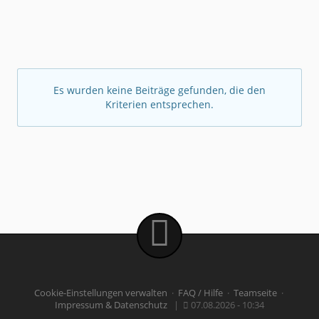
Es wurden keine Beiträge gefunden, die den
Kriterien entsprechen.
Cookie-Einstellungen verwalten
·
FAQ / Hilfe
·
Teamseite
·
Impressum & Datenschutz
|
07.08.2026 - 10:34