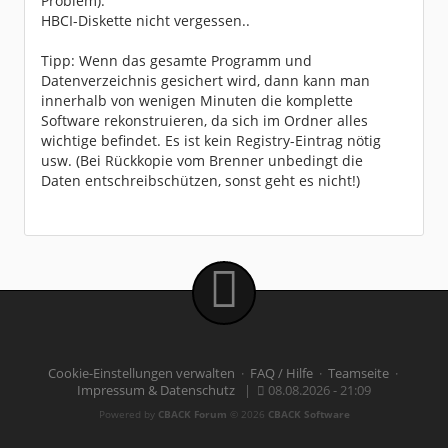
Problem).
HBCI-Diskette nicht vergessen..
Tipp: Wenn das gesamte Programm und
Datenverzeichnis gesichert wird, dann kann man
innerhalb von wenigen Minuten die komplette
Software rekonstruieren, da sich im Ordner alles
wichtige befindet. Es ist kein Registry-Eintrag nötig
usw. (Bei Rückkopie vom Brenner unbedingt die
Daten entschreibschützen, sonst geht es nicht!)
Cookie-Einstellungen verwalten
·
FAQ / Hilfe
·
Teamseite
·
Impressum & Datenschutz
|
08.08.2026 - 21:09
Powered by
CBACK Forum
© 2026
CBACK Software