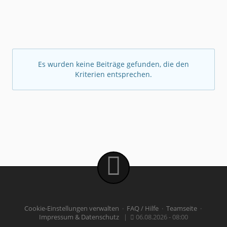
Es wurden keine Beiträge gefunden, die den
Kriterien entsprechen.
Cookie-Einstellungen verwalten
·
FAQ / Hilfe
·
Teamseite
·
Impressum & Datenschutz
|
06.08.2026 - 08:00