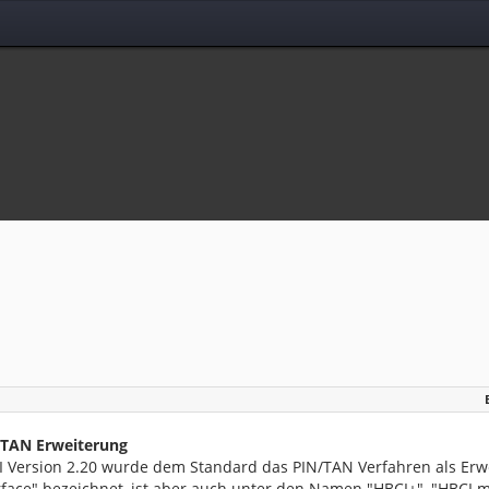
/TAN Erweiterung
I Version 2.20 wurde dem Standard das PIN/TAN Verfahren als Erwei
rface" bezeichnet, ist aber auch unter den Namen "HBCI+", "HBCI m