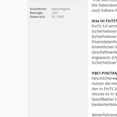
Die Datenübert
Geschlecht:
keine Angabe
noch höhere F
Beiträge:
1221
Dabei seit:
02 / 2003
Was ist FinTS
FinTS 3.0 vers
Sicherheitsver
Sicherheitsve
Finanzdatenfo
einheitliches 
Geschäftsverk
angepasst, d.h
Sicherheitsve
HBCI-PIN/TAN
Fälschlicherwe
nutzen die me
den in FinTS 
müsste es in 
Spezifikation 
baukastenbasi
Weiterführend