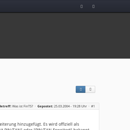
Betreff:
Was ist FinTS?
·
Gepostet:
25.03.2004 - 19:28 Uhr ·
#1
terung hinzugefügt. Es wird offiziell als
it PIN/TAN" oder "PIN/TAN Erweitert" bekannt.