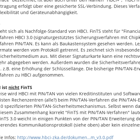
ragung erfolgt über eine gesicherte SSL-Verbindung. Dieses Verfah
lexibilität und Geräteunabhängigkeit.
?
teht sich als Nachfolge-Standard von HBCI. FinTS steht für "Financi
fahren HBCI 3.0 (signaturgestütztes Sicherungsverfahren mit Chip
rfahren PIN/TAN. Es kann als Baukastensystem gesehen werden. Leg
rmate werden vom Protokoll getrennt. Es zeichnet sich insbesonder
Sicherheitsmedium aus. Mit dieser Signaturkarte kann eine rechtsv
ehr abgegeben werden. Außerdem wurden die Sicherheitsverfahren
. z.B. eine Erhöhung der Schlüssellänge. Die bisherige PIN/TAN-Er
rfahren zu HBCI aufgenommen.
 ist
nicht
FinTS
ise wird HBCI mit PIN/TAN von vielen Kreditinstituten und Software
isten Rechenzentren (alle?) beim PIN/TAN-Verfahren die PIN/TAN-Er
3.0 spezifizierten PIN/TAN-Sicherheitsmechanismus. Selbst wenn d
diesem Zusammenhang korrekt "FinTS mit PIN/TAN-Verfahren" lau
FinTS 3.0 weicht in einigen Punkten von der PIN/TAN Erweiterung der
erendes Kommunikationsprotokoll (siehe oben) aber kein einzelnes
e Infos:
http://www.hbci-zka.de/dokumen…m_v3.0.pdf