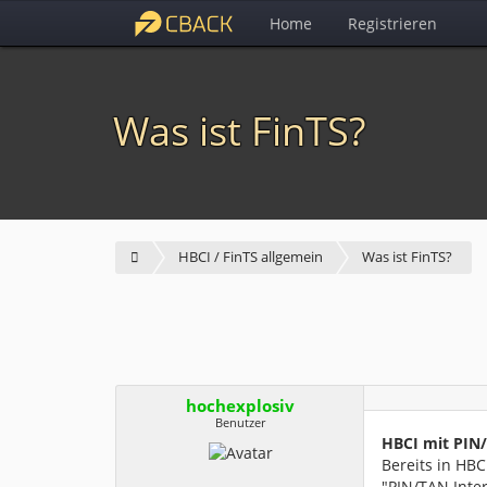
Home
Registrieren
Was ist FinTS?
HBCI / FinTS allgemein
Was ist FinTS?
hochexplosiv
Benutzer
HBCI mit PIN
Bereits in HBC
"PIN/TAN Inte