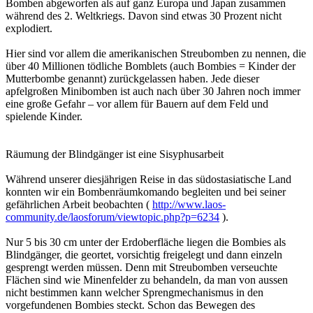
Bomben abgeworfen als auf ganz Europa und Japan zusammen
während des 2. Weltkriegs. Davon sind etwas 30 Prozent nicht
explodiert.
Hier sind vor allem die amerikanischen Streubomben zu nennen, die
über 40 Millionen tödliche Bomblets (auch Bombies = Kinder der
Mutterbombe genannt) zurückgelassen haben. Jede dieser
apfelgroßen Minibomben ist auch nach über 30 Jahren noch immer
eine große Gefahr – vor allem für Bauern auf dem Feld und
spielende Kinder.
Räumung der Blindgänger ist eine Sisyphusarbeit
Während unserer diesjährigen Reise in das südostasiatische Land
konnten wir ein Bombenräumkomando begleiten und bei seiner
gefährlichen Arbeit beobachten (
http://www.laos-
community.de/laosforum/viewtopic.php?p=6234
).
Nur 5 bis 30 cm unter der Erdoberfläche liegen die Bombies als
Blindgänger, die geortet, vorsichtig freigelegt und dann einzeln
gesprengt werden müssen. Denn mit Streubomben verseuchte
Flächen sind wie Minenfelder zu behandeln, da man von aussen
nicht bestimmen kann welcher Sprengmechanismus in den
vorgefundenen Bombies steckt. Schon das Bewegen des