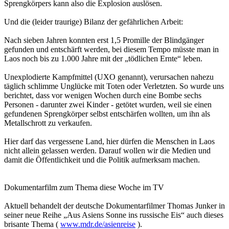
Sprengkörpers kann also die Explosion auslösen.
Und die (leider traurige) Bilanz der gefährlichen Arbeit:
Nach sieben Jahren konnten erst 1,5 Promille der Blindgänger
gefunden und entschärft werden, bei diesem Tempo müsste man in
Laos noch bis zu 1.000 Jahre mit der „tödlichen Ernte“ leben.
Unexplodierte Kampfmittel (UXO genannt), verursachen nahezu
täglich schlimme Unglücke mit Toten oder Verletzten. So wurde uns
berichtet, dass vor wenigen Wochen durch eine Bombe sechs
Personen - darunter zwei Kinder - getötet wurden, weil sie einen
gefundenen Sprengkörper selbst entschärfen wollten, um ihn als
Metallschrott zu verkaufen.
Hier darf das vergessene Land, hier dürfen die Menschen in Laos
nicht allein gelassen werden. Darauf wollen wir die Medien und
damit die Öffentlichkeit und die Politik aufmerksam machen.
Dokumentarfilm zum Thema diese Woche im TV
Aktuell behandelt der deutsche Dokumentarfilmer Thomas Junker in
seiner neue Reihe „Aus Asiens Sonne ins russische Eis“ auch dieses
brisante Thema (
www.mdr.de/asienreise
).