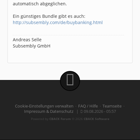
automatisch abgeglichen.
Ein günstiges Bundle gibt es auch:
http://subsembly.com/de/buybanking.html
Andreas Selle
Subsembly GmbH
Cookie-Einstellungen verwalten
·
FAQ / Hilfe
·
Teamseite
·
Impressum & Datenschutz
|
09.08.2026 - 05:57
Powered by
CBACK Forum
© 2026
CBACK Software