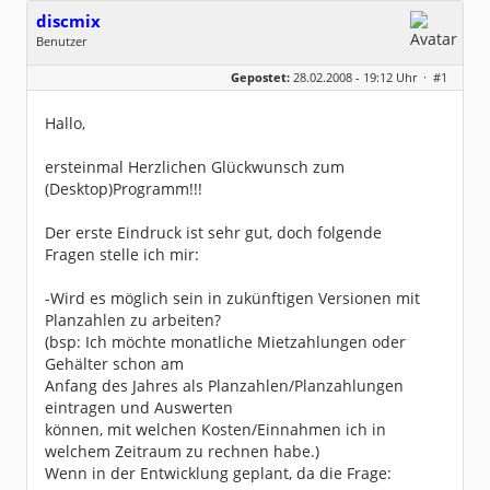
discmix
Benutzer
Geschlecht:
keine Angabe
Gepostet:
28.02.2008 - 19:12 Uhr ·
#1
Beiträge:
2
Dabei seit:
02 / 2008
Hallo,
ersteinmal Herzlichen Glückwunsch zum
(Desktop)Programm!!!
Der erste Eindruck ist sehr gut, doch folgende
Fragen stelle ich mir:
-Wird es möglich sein in zukünftigen Versionen mit
Planzahlen zu arbeiten?
(bsp: Ich möchte monatliche Mietzahlungen oder
Gehälter schon am
Anfang des Jahres als Planzahlen/Planzahlungen
eintragen und Auswerten
können, mit welchen Kosten/Einnahmen ich in
welchem Zeitraum zu rechnen habe.)
Wenn in der Entwicklung geplant, da die Frage: