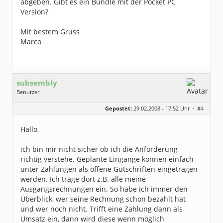
abgeben. Gibt es ein Bundle mit der Pocket PC
Version?
Mit bestem Gruss
Marco
subsembly
Benutzer
Geschlecht:
keine Angabe
Gepostet:
29.02.2008 - 17:52 Uhr ·
#4
Herkunft:
München
Homepage:
subsembly.com/
Beiträge:
4681
Hallo,
Dabei seit:
11 / 2004
ich bin mir nicht sicher ob ich die Anforderung
richtig verstehe. Geplante Eingänge können einfach
unter Zahlungen als offene Gutschriften eingetragen
werden. Ich trage dort z.B. alle meine
Ausgangsrechnungen ein. So habe ich immer den
Überblick, wer seine Rechnung schon bezahlt hat
und wer noch nicht. Trifft eine Zahlung dann als
Umsatz ein, dann wird diese wenn möglich