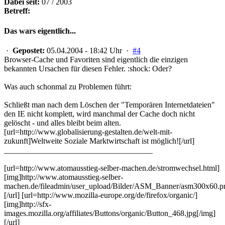
Dabei seit:
07 / 2003
Betreff:
Das wars eigentlich...
·
Gepostet:
05.04.2004 - 18:42 Uhr ·
#4
Browser-Cache und Favoriten sind eigentlich die einzigen
bekannten Ursachen für diesen Fehler. :shock: Oder?
Was auch schonmal zu Problemen führt:
Schließt man nach dem Löschen der "Temporären Internetdateien"
den IE nicht komplett, wird manchmal der Cache doch nicht
gelöscht - und alles bleibt beim alten.
[url=http://www.globalisierung-gestalten.de/welt-mit-
zukunft]Weltweite Soziale Marktwirtschaft ist möglich![/url]
_____________________________________
[url=http://www.atomausstieg-selber-machen.de/stromwechsel.html]
[img]http://www.atomausstieg-selber-
machen.de/fileadmin/user_upload/Bilder/ASM_Banner/asm300x60.p
[/url] [url=http://www.mozilla-europe.org/de/firefox/organic/]
[img]http://sfx-
images.mozilla.org/affiliates/Buttons/organic/Button_468.jpg[/img]
[/url]