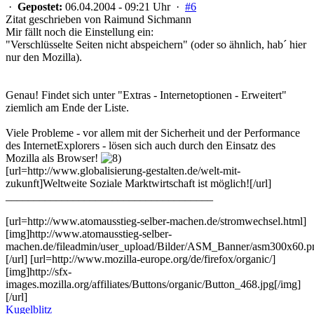
·
Gepostet:
06.04.2004 - 09:21 Uhr ·
#6
Zitat geschrieben von Raimund Sichmann
Mir fällt noch die Einstellung ein:
"Verschlüsselte Seiten nicht abspeichern" (oder so ähnlich, hab´ hier
nur den Mozilla).
Genau! Findet sich unter "Extras - Internetoptionen - Erweitert"
ziemlich am Ende der Liste.
Viele Probleme - vor allem mit der Sicherheit und der Performance
des InternetExplorers - lösen sich auch durch den Einsatz des
Mozilla als Browser!
[url=http://www.globalisierung-gestalten.de/welt-mit-
zukunft]Weltweite Soziale Marktwirtschaft ist möglich![/url]
_____________________________________
[url=http://www.atomausstieg-selber-machen.de/stromwechsel.html]
[img]http://www.atomausstieg-selber-
machen.de/fileadmin/user_upload/Bilder/ASM_Banner/asm300x60.p
[/url] [url=http://www.mozilla-europe.org/de/firefox/organic/]
[img]http://sfx-
images.mozilla.org/affiliates/Buttons/organic/Button_468.jpg[/img]
[/url]
Kugelblitz