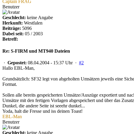
Captain FRAG
Benutzer
Geschlecht:
keine Angabe
Herkunft:
Westfalen
Beiträge:
5096
Dabei seit:
05 / 2003
Betreff:
Re: S-FIRM und MT940 Dateien
·
Gepostet:
08.04.2004 - 15:37 Uhr ·
#2
Hallo EBL-Man,
Grundsätzlich: SF32 legt von abgeholten Umsätzen jeweils eine Sic
Format.
Sollen alle bereits gespeicherten Umsätze/Auszüge exportiert und 
Umsätze mit den fertigen Vorlagen abgespeichert und über das Zu
Dunkel, die andere Seite ist seeehr dunkel...
Yoda, halt die Fresse und iss deinen Toast!
EBL-Man
Benutzer
Geschlecht:
keine Angabe