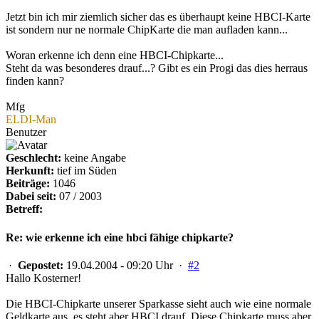
Jetzt bin ich mir ziemlich sicher das es überhaupt keine HBCI-Karte
ist sondern nur ne normale ChipKarte die man aufladen kann...
Woran erkenne ich denn eine HBCI-Chipkarte...
Steht da was besonderes drauf...? Gibt es ein Progi das dies herraus
finden kann?
Mfg
ELDI-Man
Benutzer
Geschlecht:
keine Angabe
Herkunft:
tief im Süden
Beiträge:
1046
Dabei seit:
07 / 2003
Betreff:
Re: wie erkenne ich eine hbci fähige chipkarte?
·
Gepostet:
19.04.2004 - 09:20 Uhr ·
#2
Hallo Kosterner!
Die HBCI-Chipkarte unserer Sparkasse sieht auch wie eine normale
Geldkarte aus, es steht aber HBCI drauf. Diese Chipkarte muss aber