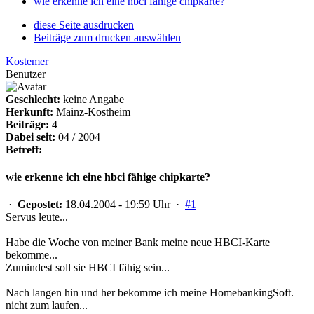
wie erkenne ich eine hbci fähige chipkarte?
diese Seite ausdrucken
Beiträge zum drucken auswählen
Kostemer
Benutzer
Geschlecht:
keine Angabe
Herkunft:
Mainz-Kostheim
Beiträge:
4
Dabei seit:
04 / 2004
Betreff:
wie erkenne ich eine hbci fähige chipkarte?
·
Gepostet:
18.04.2004 - 19:59 Uhr ·
#1
Servus leute...
Habe die Woche von meiner Bank meine neue HBCI-Karte
bekomme...
Zumindest soll sie HBCI fähig sein...
Nach langen hin und her bekomme ich meine HomebankingSoft.
nicht zum laufen...