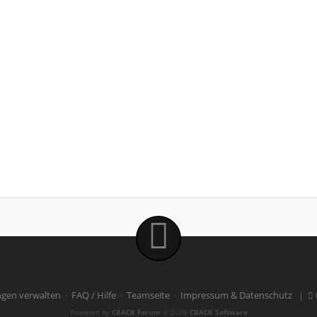
ngen verwalten
·
FAQ / Hilfe
·
Teamseite
·
Impressum & Datenschutz
|
Powered by
CBACK Forum
© 2026
CBACK Software