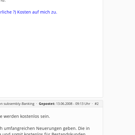
liche ?) Kosten auf mich zu.
on subsembly-Banking
·
Gepostet:
13.06.2008 - 09:13 Uhr ·
#2
ie werden kostenlos sein.
klich umfangreichen Neuerungen geben. Die in
e und somit kostenlos für Bestandskunden