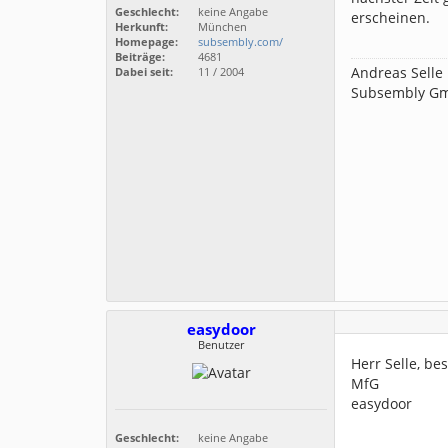
Geschlecht:
keine Angabe
erscheinen.
Herkunft:
München
Homepage:
subsembly.com/
Beiträge:
4681
Andreas Selle
Dabei seit:
11 / 2004
Subsembly G
easydoor
Benutzer
Herr Selle, be
MfG
easydoor
Geschlecht:
keine Angabe