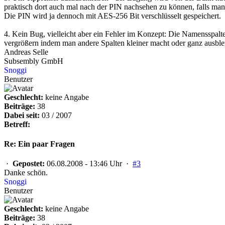
praktisch dort auch mal nach der PIN nachsehen zu können, falls man s
Die PIN wird ja dennoch mit AES-256 Bit verschlüsselt gespeichert.
4. Kein Bug, vielleicht aber ein Fehler im Konzept: Die Namensspalte
vergrößern indem man andere Spalten kleiner macht oder ganz ausble
Andreas Selle
Subsembly GmbH
Snoggi
Benutzer
Geschlecht:
keine Angabe
Beiträge:
38
Dabei seit:
03 / 2007
Betreff:
Re: Ein paar Fragen
·
Gepostet:
06.08.2008 - 13:46 Uhr ·
#3
Danke schön.
Snoggi
Benutzer
Geschlecht:
keine Angabe
Beiträge:
38