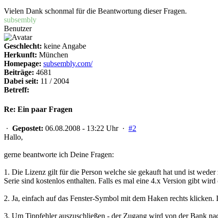
Vielen Dank schonmal für die Beantwortung dieser Fragen.
subsembly
Benutzer
Geschlecht:
keine Angabe
Herkunft:
München
Homepage:
subsembly.com/
Beiträge:
4681
Dabei seit:
11 / 2004
Betreff:
Re: Ein paar Fragen
·
Gepostet:
06.08.2008 - 13:22 Uhr ·
#2
Hallo,
gerne beantworte ich Deine Fragen:
1. Die Lizenz gilt für die Person welche sie gekauft hat und ist wede
Serie sind kostenlos enthalten. Falls es mal eine 4.x Version gibt wird
2. Ja, einfach auf das Fenster-Symbol mit dem Haken rechts klicken.
3. Um Tippfehler auszuschließen - der Zugang wird von der Bank nach