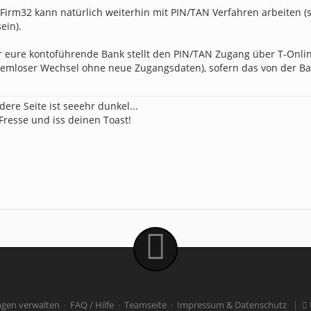
SFirm32 kann natürlich weiterhin mit PIN/TAN Verfahren arbeiten 
ein).
 eure kontoführende Bank stellt den PIN/TAN Zugang über T-Online 
lemloser Wechsel ohne neue Zugangsdaten), sofern das von der Ban
dere Seite ist seeehr dunkel...
 Fresse und iss deinen Toast!
ngen verwalten
·
FAQ / Hilfe
·
Teamseite
·
Impressum & Datenschutz
|