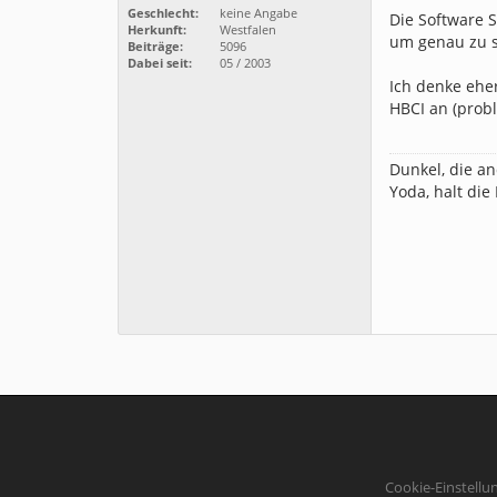
Geschlecht:
keine Angabe
Die Software 
Herkunft:
Westfalen
um genau zu s
Beiträge:
5096
Dabei seit:
05 / 2003
Ich denke eher
HBCI an (prob
Dunkel, die an
Yoda, halt die
Cookie-Einstellu