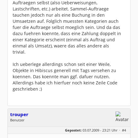
Auftraegen selbst (also Ueberweisungen,
Lastschriften, etc.) arbeitet. Sammel-Auftraege
tauchen jedoch nur als eine Buchung in den
Umsaetzen auf. Folglich muessten Kategorien auch
fuer die Auftraege selbst moeglich sein. Und da das
dazu fuehren koennte, dass eine Zahlung doppelt in
einer Kategorie erscheint (einmal als Auftrag und
einmal als Umsatz), waere das alles andere als
trivial.
Ich ueberlege allerdings schon seit einer Weile,
Objekte in Hibiscus generell mit Tags versehen zu
koennen. Das koennte man ggf. dafuer nutzen.
Allerdings habe ich hierfuer noch keine Zeile Code
geschrieben ;)
trouper
Benutzer
Geschlecht:
keine Angabe
Gepostet:
03.07.2009 - 23:21 Uhr ·
#4
Beiträge:
7
Dabei seit:
03 / 2009