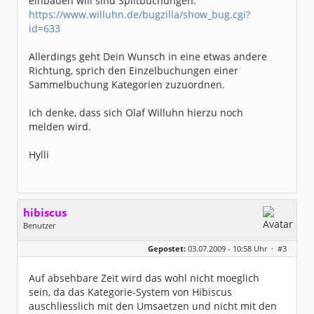
einbauen will sind Splitbuchungen:
https://www.willuhn.de/bugzilla/show_bug.cgi?
id=633
Allerdings geht Dein Wunsch in eine etwas andere
Richtung, sprich den Einzelbuchungen einer
Sammelbuchung Kategorien zuzuordnen.
Ich denke, dass sich Olaf Willuhn hierzu noch
melden wird.
Hylli
hibiscus
Benutzer
Geschlecht:
keine Angabe
Gepostet:
03.07.2009 - 10:58 Uhr ·
#3
Herkunft:
Leipzig
Homepage:
willuhn.de/
Beiträge:
11679
Auf absehbare Zeit wird das wohl nicht moeglich
Dabei seit:
03 / 2005
sein, da das Kategorie-System von Hibiscus
auschliesslich mit den Umsaetzen und nicht mit den