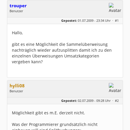
trouper
Benutzer
Geschlecht:
keine Angabe
Gepostet:
01.07.2009 - 23:34 Uhr ·
#1
Beiträge:
7
Dabei seit:
03 / 2009
Hallo,
gibt es eine Möglichkeit die Sammelüberweisung
nachträglich wieder aufzusplitten damit ich zu den
einzelnen Überweisungen Umsatzkategorien
vergeben kann?
hylli08
Benutzer
Geschlecht:
keine Angabe
Gepostet:
02.07.2009 - 09:28 Uhr ·
#2
Beiträge:
1083
Dabei seit:
10 / 2003
Möglichkeit gibt es m.E. derzeit nicht.
Was der Programmierer grundsätzlich nicht