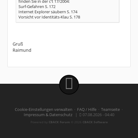
finden Sie in der c't 17/2004:
Surf-Gefahren S. 172
Internet Explorer säubern S. 174
Vorsicht vor Identitäts-Klau S. 178
Gruß
Raimund
Cookie-Einstellungen verwalten
·
FAQ / Hilfe
·
Teamseite
·
Impressum & Datenschutz
|
07.08.2026 - 04:40
Powered by
CBACK Forum
© 2026
CBACK Software