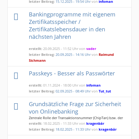
letzter Beitrag:
15.12.2025 - 19:54 Uhr
von
infoman
Bankingprogramme mit eigenem
Zertifikatsspeicher /
Zertifikatslebensdauer in den
nächsten Jahren
erstellt:
20.09.2025 - 11:52 Uhr von
vader
letzter Beitrag:
20.09.2025 - 14:16 Uhr
von
Raimund
Sichmann
Passkeys - Besser als Passwörter
erstellt:
01.11.2024 - 18:00 Uhr von
infoman
letzter Beitrag:
02.09.2025 - 08:49 Uhr
von
Tut_tut
Grundsätzliche Frage zur Sicherheit
von Onlinebanking
Zentrale Rolle der Transaktionsnummer (ChipTan) bzw. der
Freigabe durch die PushTan App
erstellt:
18.02.2025 - 11:33 Uhr von
kragenbär
letzter Beitrag:
18.02.2025 - 11:33 Uhr
von
kragenbär