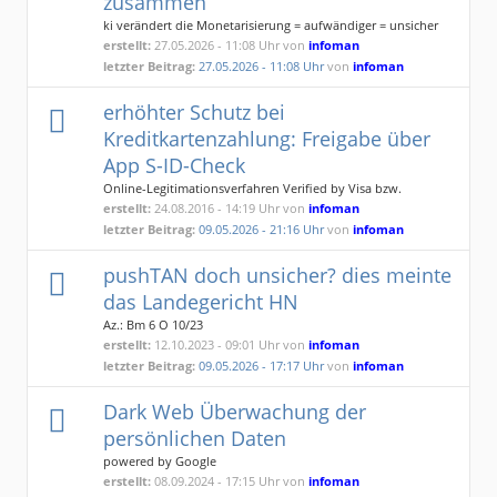
zusammen
ki verändert die Monetarisierung = aufwändiger = unsicher
erstellt:
27.05.2026 - 11:08 Uhr von
infoman
letzter Beitrag:
27.05.2026 - 11:08 Uhr
von
infoman
erhöhter Schutz bei
Kreditkartenzahlung: Freigabe über
App S-ID-Check
Online-Legitimationsverfahren Verified by Visa bzw.
MasterCard SecureCode
erstellt:
24.08.2016 - 14:19 Uhr von
infoman
letzter Beitrag:
09.05.2026 - 21:16 Uhr
von
infoman
pushTAN doch unsicher? dies meinte
das Landegericht HN
Az.: Bm 6 O 10/23
erstellt:
12.10.2023 - 09:01 Uhr von
infoman
letzter Beitrag:
09.05.2026 - 17:17 Uhr
von
infoman
Dark Web Überwachung der
persönlichen Daten
powered by Google
erstellt:
08.09.2024 - 17:15 Uhr von
infoman