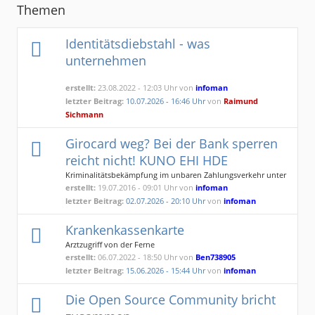
Themen
Identitätsdiebstahl - was
unternehmen
erstellt:
23.08.2022 - 12:03 Uhr von
infoman
letzter Beitrag:
10.07.2026 - 16:46 Uhr
von
Raimund
Sichmann
Girocard weg? Bei der Bank sperren
reicht nicht! KUNO EHI HDE
Kriminalitätsbekämpfung im unbaren Zahlungsverkehr unter
Nutzung nichtpolizeilicher Organisationsstrukturen
erstellt:
19.07.2016 - 09:01 Uhr von
infoman
letzter Beitrag:
02.07.2026 - 20:10 Uhr
von
infoman
Krankenkassenkarte
Arztzugriff von der Ferne
erstellt:
06.07.2022 - 18:50 Uhr von
Ben738905
letzter Beitrag:
15.06.2026 - 15:44 Uhr
von
infoman
Die Open Source Community bricht