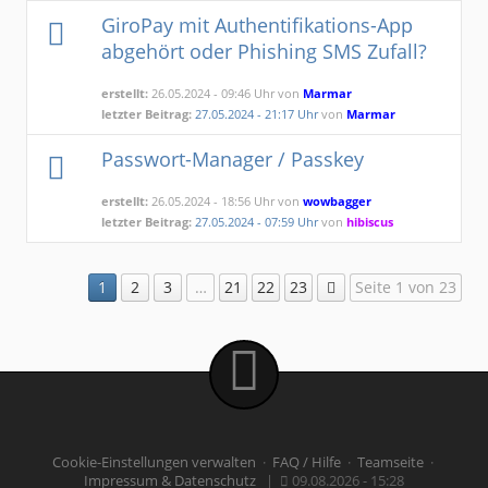
GiroPay mit Authentifikations-App
abgehört oder Phishing SMS Zufall?
erstellt:
26.05.2024 - 09:46 Uhr von
Marmar
letzter Beitrag:
27.05.2024 - 21:17 Uhr
von
Marmar
Passwort-Manager / Passkey
erstellt:
26.05.2024 - 18:56 Uhr von
wowbagger
letzter Beitrag:
27.05.2024 - 07:59 Uhr
von
hibiscus
1
2
3
…
21
22
23
Seite 1 von 23
Cookie-Einstellungen verwalten
·
FAQ / Hilfe
·
Teamseite
·
Impressum & Datenschutz
|
09.08.2026 - 15:28