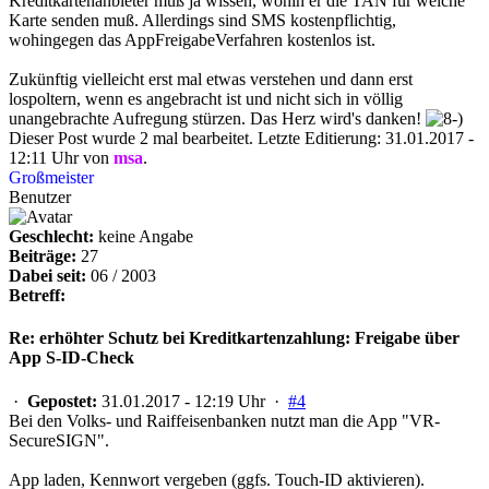
Kreditkartenanbieter muß ja wissen, wohin er die TAN für welche
Karte senden muß. Allerdings sind SMS kostenpflichtig,
wohingegen das AppFreigabeVerfahren kostenlos ist.
Zukünftig vielleicht erst mal etwas verstehen und dann erst
lospoltern, wenn es angebracht ist und nicht sich in völlig
unangebrachte Aufregung stürzen. Das Herz wird's danken!
Dieser Post wurde 2 mal bearbeitet. Letzte Editierung: 31.01.2017 -
12:11 Uhr von
msa
.
Großmeister
Benutzer
Geschlecht:
keine Angabe
Beiträge:
27
Dabei seit:
06 / 2003
Betreff:
Re: erhöhter Schutz bei Kreditkartenzahlung: Freigabe über
App S-ID-Check
·
Gepostet:
31.01.2017 - 12:19 Uhr ·
#4
Bei den Volks- und Raiffeisenbanken nutzt man die App "VR-
SecureSIGN".
App laden, Kennwort vergeben (ggfs. Touch-ID aktivieren).