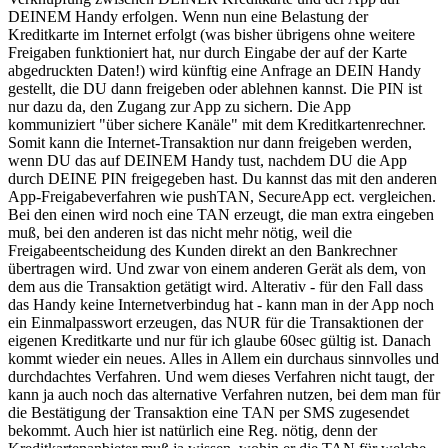
DEINEM Handy erfolgen. Wenn nun eine Belastung der
Kreditkarte im Internet erfolgt (was bisher übrigens ohne weitere
Freigaben funktioniert hat, nur durch Eingabe der auf der Karte
abgedruckten Daten!) wird künftig eine Anfrage an DEIN Handy
gestellt, die DU dann freigeben oder ablehnen kannst. Die PIN ist
nur dazu da, den Zugang zur App zu sichern. Die App
kommuniziert "über sichere Kanäle" mit dem Kreditkartenrechner.
Somit kann die Internet-Transaktion nur dann freigeben werden,
wenn DU das auf DEINEM Handy tust, nachdem DU die App
durch DEINE PIN freigegeben hast. Du kannst das mit den anderen
App-Freigabeverfahren wie pushTAN, SecureApp ect. vergleichen.
Bei den einen wird noch eine TAN erzeugt, die man extra eingeben
muß, bei den anderen ist das nicht mehr nötig, weil die
Freigabeentscheidung des Kunden direkt an den Bankrechner
übertragen wird. Und zwar von einem anderen Gerät als dem, von
dem aus die Transaktion getätigt wird. Alterativ - für den Fall dass
das Handy keine Internetverbindug hat - kann man in der App noch
ein Einmalpasswort erzeugen, das NUR für die Transaktionen der
eigenen Kreditkarte und nur für ich glaube 60sec gültig ist. Danach
kommt wieder ein neues. Alles in Allem ein durchaus sinnvolles und
durchdachtes Verfahren. Und wem dieses Verfahren nicht taugt, der
kann ja auch noch das alternative Verfahren nutzen, bei dem man für
die Bestätigung der Transaktion eine TAN per SMS zugesendet
bekommt. Auch hier ist natürlich eine Reg. nötig, denn der