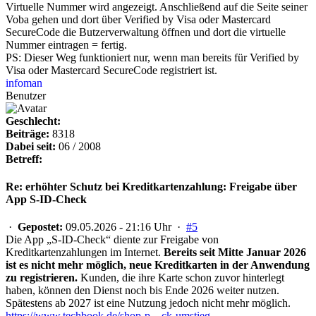
Virtuelle Nummer wird angezeigt. Anschließend auf die Seite seiner
Voba gehen und dort über Verified by Visa oder Mastercard
SecureCode die Butzerverwaltung öffnen und dort die virtuelle
Nummer eintragen = fertig.
PS: Dieser Weg funktioniert nur, wenn man bereits für Verified by
Visa oder Mastercard SecureCode registriert ist.
infoman
Benutzer
Geschlecht:
Beiträge:
8318
Dabei seit:
06 / 2008
Betreff:
Re: erhöhter Schutz bei Kreditkartenzahlung: Freigabe über
App S-ID-Check
·
Gepostet:
09.05.2026 - 21:16 Uhr ·
#5
Die App „S-ID-Check“ diente zur Freigabe von
Kreditkartenzahlungen im Internet.
Bereits seit Mitte Januar 2026
ist es nicht mehr möglich, neue Kreditkarten in der Anwendung
zu registrieren.
Kunden, die ihre Karte schon zuvor hinterlegt
haben, können den Dienst noch bis Ende 2026 weiter nutzen.
Spätestens ab 2027 ist eine Nutzung jedoch nicht mehr möglich.
https://www.techbook.de/shop-p…ck-umstieg