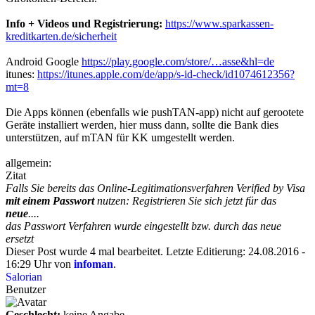
Info + Videos und Registrierung:
https://www.sparkassen-
kreditkarten.de/sicherheit
Android Google
https://play.google.com/store/…asse&hl=de
itunes:
https://itunes.apple.com/de/app/s-id-check/id1074612356?
mt=8
Die Apps können (ebenfalls wie pushTAN-app) nicht auf gerootete
Geräte installiert werden, hier muss dann, sollte die Bank dies
unterstützen, auf mTAN für KK umgestellt werden.
allgemein:
Zitat
Falls Sie bereits das Online-Legitimationsverfahren Verified by Visa
mit einem Passwort
nutzen: Registrieren Sie sich jetzt für das
neue
....
das Passwort Verfahren wurde eingestellt bzw. durch das neue
ersetzt
Dieser Post wurde 4 mal bearbeitet. Letzte Editierung: 24.08.2016 -
16:29 Uhr von
infoman
.
Salorian
Benutzer
Geschlecht:
keine Angabe