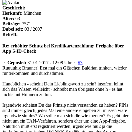
Geschlecht:
Herkunft:
München
Alter:
63
Beiträge:
7571
Dabei seit:
03 / 2007
Betreff:
Re: erhöhter Schutz bei Kreditkartenzahlung: Freigabe über
App S-ID-Check
·
Gepostet:
31.01.2017 - 12:08 Uhr ·
#3
Ruuuuhig Brauner! Erst mal ein Gläschen Baldrian trinken, wieder
runterkommen und durchathmen!
Hanebüchen - scheint Dein Lieblingswort zu sein? insofern lohnt
sich das Wissen vielleicht - schreibt man übrigens ohne h - es hat
nichts mit Hühnern zu tun.
Irgendwie scheinst Du das Prinzip nicht verstanden zu haben? PINs
sind immer gleich, jedes Mal eine andere eingeben zu müssen wäre
irgendwie sinnlos? Wo sollte man sich die wie merken? Es geht hier
nicht um ein TAN-Verfahren, sondern eher um eine App-Freigabe.
Natürlich muß erst registriert werden, irgendwie muß ja die
Verknüpfung zwischen DEINER Kreditkarte und der App auf