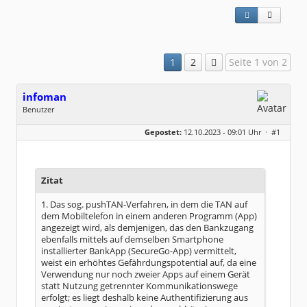
1
2
Seite 1 von 2
infoman
Benutzer
Geschlecht:
Gepostet:
12.10.2023 - 09:01 Uhr ·
#1
Beiträge:
8317
Dabei seit:
06 / 2008
Zitat
1. Das sog. pushTAN-Verfahren, in dem die TAN auf
dem Mobiltelefon in einem anderen Programm (App)
angezeigt wird, als demjenigen, das den Bankzugang
ebenfalls mittels auf demselben Smartphone
installierter BankApp (SecureGo-App) vermittelt,
weist ein erhöhtes Gefährdungspotential auf, da eine
Verwendung nur noch zweier Apps auf einem Gerät
statt Nutzung getrennter Kommunikationswege
erfolgt; es liegt deshalb keine Authentifizierung aus