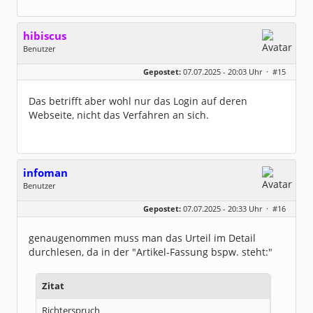
hibiscus
Benutzer
Geschlecht:
keine Angabe
Gepostet:
07.07.2025 - 20:03 Uhr ·
#15
Herkunft:
Leipzig
Homepage:
willuhn.de/
Beiträge:
11673
Das betrifft aber wohl nur das Login auf deren
Dabei seit:
03 / 2005
Webseite, nicht das Verfahren an sich.
infoman
Benutzer
Geschlecht:
Gepostet:
07.07.2025 - 20:33 Uhr ·
#16
Beiträge:
8317
Dabei seit:
06 / 2008
genaugenommen muss man das Urteil im Detail
durchlesen, da in der "Artikel-Fassung bspw. steht:"
Zitat
Richterspruch