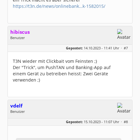
https://t3n.de/news/onlinebank…k-1582015/
hibiscus
Benutzer
Geschlecht:
keine Angabe
Gepostet:
14.10.2023 - 11:41 Uhr ·
#7
Herkunft:
Leipzig
Homepage:
willuhn.de/
Beiträge:
11673
T3N wieder mit Clickbait vom Feinsten ;)
Dabei seit:
03 / 2005
Der "Trick", um PushTAN und Banking-App auf
einem Gerät zu betreiben heisst: Zwei Geräte
verwenden ;)
vdelf
Benutzer
Geschlecht:
keine Angabe
Gepostet:
15.10.2023 - 11:07 Uhr ·
#8
Beiträge:
151
Dabei seit:
03 / 2016