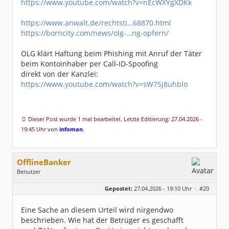
https://www.youtube.com/watch?v=nEcWXYgXDKk
https://www.anwalt.de/rechtsti…68870.html
https://borncity.com/news/olg-…ng-opfern/
OLG klärt Haftung beim Phishing mit Anruf der Täter
beim Kontoinhaber per Call-ID-Spoofing
direkt von der Kanzlei:
https://www.youtube.com/watch?v=sW7Sj8uhblo
Dieser Post wurde 1 mal bearbeitet. Letzte Editierung: 27.04.2026 -
19:45 Uhr von
infoman
.
OfflineBanker
Benutzer
Geschlecht:
keine Angabe
Gepostet:
27.04.2026 - 19:10 Uhr ·
#20
Beiträge:
305
Dabei seit:
04 / 2012
Eine Sache an diesem Urteil wird nirgendwo
beschrieben. Wie hat der Betrüger es geschafft