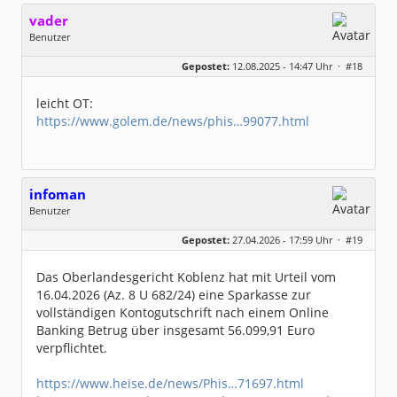
vader
Benutzer
Geschlecht:
keine Angabe
Gepostet:
12.08.2025 - 14:47 Uhr ·
#18
Beiträge:
1057
Dabei seit:
12 / 2004
leicht OT:
https://www.golem.de/news/phis…99077.html
infoman
Benutzer
Geschlecht:
Gepostet:
27.04.2026 - 17:59 Uhr ·
#19
Beiträge:
8317
Dabei seit:
06 / 2008
Das Oberlandesgericht Koblenz hat mit Urteil vom
16.04.2026 (Az. 8 U 682/24) eine Sparkasse zur
vollständigen Kontogutschrift nach einem Online
Banking Betrug über insgesamt 56.099,91 Euro
verpflichtet.
https://www.heise.de/news/Phis…71697.html