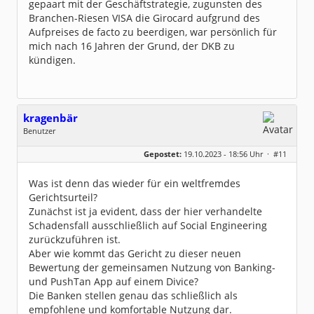
gepaart mit der Geschäftstrategie, zugunsten des
Branchen-Riesen VISA die Girocard aufgrund des
Aufpreises de facto zu beerdigen, war persönlich für
mich nach 16 Jahren der Grund, der DKB zu
kündigen.
kragenbär
Benutzer
Geschlecht:
Gepostet:
19.10.2023 - 18:56 Uhr ·
#11
Herkunft:
Bayern
Beiträge:
79
Dabei seit:
09 / 2010
Was ist denn das wieder für ein weltfremdes
Gerichtsurteil?
Zunächst ist ja evident, dass der hier verhandelte
Schadensfall ausschließlich auf Social Engineering
zurückzuführen ist.
Aber wie kommt das Gericht zu dieser neuen
Bewertung der gemeinsamen Nutzung von Banking-
und PushTan App auf einem Divice?
Die Banken stellen genau das schließlich als
empfohlene und komfortable Nutzung dar.