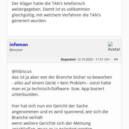
Der Kläger hatte die TAN's telefonisch
weitergegeben. Damit ist es vollkommen
gleichgültig, mit welchem Verfahren die TAN's
generiert wurden.
infoman
Benutzer
Geschlecht:
Gepostet:
12.10.2023 - 11:51 Uhr ·
#4
Beiträge:
8317
Dabei seit:
06 / 2008
@hibiscus
das ist ja aber von der Branche bisher so beworben
- alles auf einem Gerät = kein Problem - sonst hätte
man es ja technisch/Software- bzw. App-basiert
unterbunden.
hier hat sich nun ein Gericht der Sache
angenommen und es wird spannend, wie sich die
Branche verhält
wenn weitere Gerichte sich der Meinung
anschließen, muss es ja geändert werden