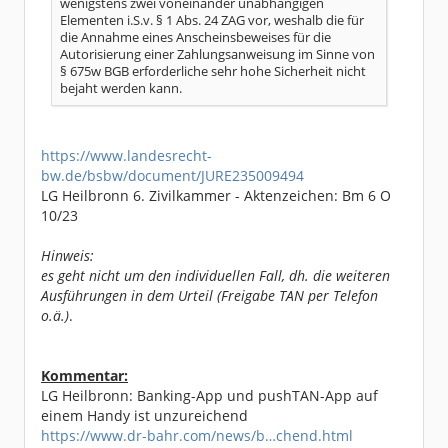
wenigstens zwei voneinander unabhängigen
Elementen i.S.v. § 1 Abs. 24 ZAG vor, weshalb die für
die Annahme eines Anscheinsbeweises für die
Autorisierung einer Zahlungsanweisung im Sinne von
§ 675w BGB erforderliche sehr hohe Sicherheit nicht
bejaht werden kann.
https://www.landesrecht-
bw.de/bsbw/document/JURE235009494
LG Heilbronn 6. Zivilkammer - Aktenzeichen: Bm 6 O
10/23
Hinweis:
es geht nicht um den individuellen Fall, dh. die weiteren
Ausführungen in dem Urteil (Freigabe TAN per Telefon
o.ä.)
.
Kommentar:
LG Heilbronn: Banking-App und pushTAN-App auf
einem Handy ist unzureichend
https://www.dr-bahr.com/news/b…chend.html