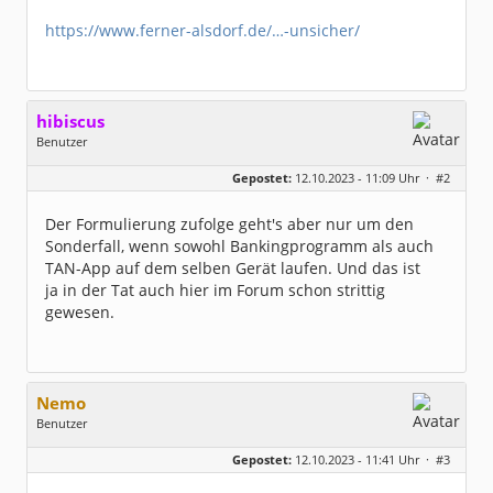
https://www.ferner-alsdorf.de/…-unsicher/
hibiscus
Benutzer
Geschlecht:
keine Angabe
Gepostet:
12.10.2023 - 11:09 Uhr ·
#2
Herkunft:
Leipzig
Homepage:
willuhn.de/
Beiträge:
11673
Der Formulierung zufolge geht's aber nur um den
Dabei seit:
03 / 2005
Sonderfall, wenn sowohl Bankingprogramm als auch
TAN-App auf dem selben Gerät laufen. Und das ist
ja in der Tat auch hier im Forum schon strittig
gewesen.
Nemo
Benutzer
Geschlecht:
keine Angabe
Gepostet:
12.10.2023 - 11:41 Uhr ·
#3
Beiträge:
485
Dabei seit:
09 / 2004