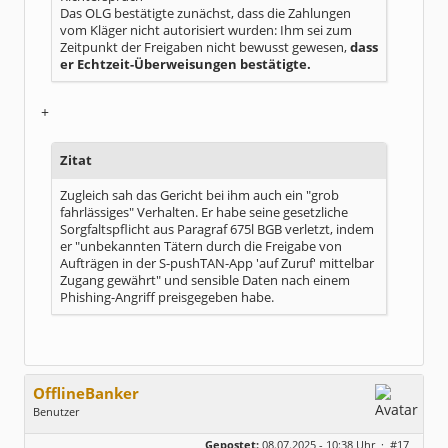
Das OLG bestätigte zunächst, dass die Zahlungen
vom Kläger nicht autorisiert wurden: Ihm sei zum
Zeitpunkt der Freigaben nicht bewusst gewesen,
dass
er Echtzeit-Überweisungen bestätigte.
+
Zitat
Zugleich sah das Gericht bei ihm auch ein "grob
fahrlässiges" Verhalten. Er habe seine gesetzliche
Sorgfaltspflicht aus Paragraf 675l BGB verletzt, indem
er "unbekannten Tätern durch die Freigabe von
Aufträgen in der S-pushTAN-App 'auf Zuruf' mittelbar
Zugang gewährt" und sensible Daten nach einem
Phishing-Angriff preisgegeben habe.
OfflineBanker
Benutzer
Geschlecht:
keine Angabe
Gepostet:
08.07.2025 - 10:38 Uhr ·
#17
Beiträge:
305