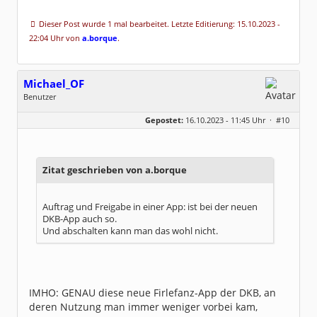
Dieser Post wurde 1 mal bearbeitet. Letzte Editierung: 15.10.2023 -
22:04 Uhr von
a.borque
.
Michael_OF
Benutzer
Geschlecht:
keine Angabe
Gepostet:
16.10.2023 - 11:45 Uhr ·
#10
Herkunft:
Offenbach
Beiträge:
312
Dabei seit:
03 / 2012
Zitat geschrieben von a.borque
Auftrag und Freigabe in einer App: ist bei der neuen
DKB-App auch so.
Und abschalten kann man das wohl nicht.
IMHO: GENAU diese neue Firlefanz-App der DKB, an
deren Nutzung man immer weniger vorbei kam,