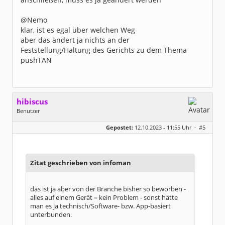
@Nemo
klar, ist es egal über welchen Weg
aber das ändert ja nichts an der
Feststellung/Haltung des Gerichts zu dem Thema
pushTAN
hibiscus
Benutzer
Geschlecht:
keine Angabe
Gepostet:
12.10.2023 - 11:55 Uhr ·
#5
Herkunft:
Leipzig
Homepage:
willuhn.de/
Beiträge:
11673
Dabei seit:
03 / 2005
Zitat geschrieben von infoman
das ist ja aber von der Branche bisher so beworben -
alles auf einem Gerät = kein Problem - sonst hätte
man es ja technisch/Software- bzw. App-basiert
unterbunden.