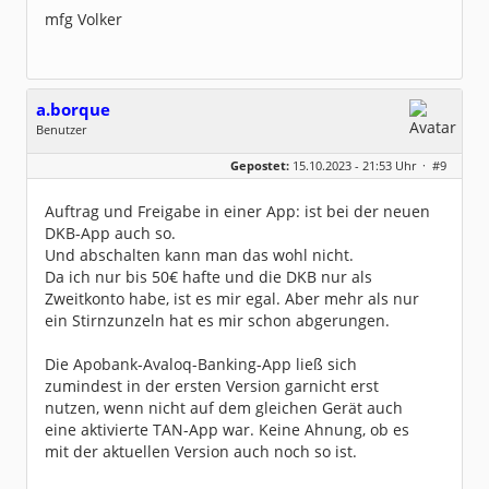
mfg Volker
a.borque
Benutzer
Geschlecht:
keine Angabe
Gepostet:
15.10.2023 - 21:53 Uhr ·
#9
Beiträge:
193
Dabei seit:
12 / 2004
Auftrag und Freigabe in einer App: ist bei der neuen
DKB-App auch so.
Und abschalten kann man das wohl nicht.
Da ich nur bis 50€ hafte und die DKB nur als
Zweitkonto habe, ist es mir egal. Aber mehr als nur
ein Stirnzunzeln hat es mir schon abgerungen.
Die Apobank-Avaloq-Banking-App ließ sich
zumindest in der ersten Version garnicht erst
nutzen, wenn nicht auf dem gleichen Gerät auch
eine aktivierte TAN-App war. Keine Ahnung, ob es
mit der aktuellen Version auch noch so ist.