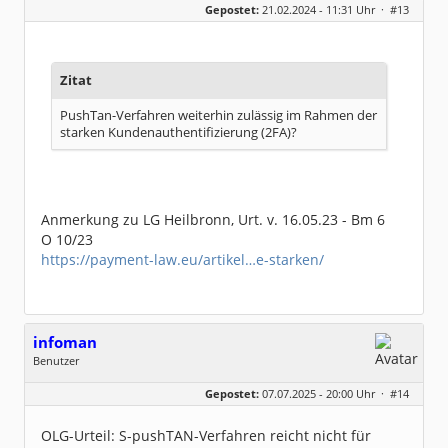
Gepostet:
21.02.2024 - 11:31 Uhr ·
#13
Beiträge:
8317
Dabei seit:
06 / 2008
Zitat
PushTan-Verfahren weiterhin zulässig im Rahmen der
starken Kundenauthentifizierung (2FA)?
Anmerkung zu LG Heilbronn, Urt. v. 16.05.23 - Bm 6
O 10/23
https://payment-law.eu/artikel…e-starken/
infoman
Benutzer
Geschlecht:
Gepostet:
07.07.2025 - 20:00 Uhr ·
#14
Beiträge:
8317
Dabei seit:
06 / 2008
OLG-Urteil: S-pushTAN-Verfahren reicht nicht für