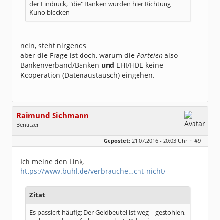
der Eindruck, "die" Banken würden hier Richtung
Kuno blocken
nein, steht nirgends
aber die Frage ist doch, warum die
Parteien
also
Bankenverband/Banken
und
EHI/HDE keine
Kooperation (Datenaustausch) eingehen.
Raimund Sichmann
Benutzer
Geschlecht:
keine Angabe
Gepostet:
21.07.2016 - 20:03 Uhr ·
#9
Beiträge:
8489
Dabei seit:
08 / 2002
Ich meine den Link,
https://www.buhl.de/verbrauche…cht-nicht/
Zitat
Es passiert häufig: Der Geldbeutel ist weg – gestohlen,