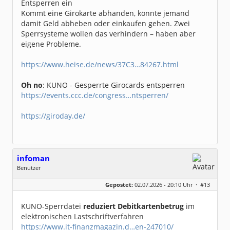
Entsperren ein
Kommt eine Girokarte abhanden, könnte jemand
damit Geld abheben oder einkaufen gehen. Zwei
Sperrsysteme wollen das verhindern – haben aber
eigene Probleme.
https://www.heise.de/news/37C3…84267.html
Oh no
: KUNO - Gesperrte Girocards entsperren
https://events.ccc.de/congress…ntsperren/
https://giroday.de/
infoman
Benutzer
Geschlecht:
Gepostet:
02.07.2026 - 20:10 Uhr ·
#13
Beiträge:
8318
Dabei seit:
06 / 2008
KUNO-Sperrdatei
reduziert Debitkartenbetrug
im
elektronischen Lastschriftverfahren
https://www.it-finanzmagazin.d…en-247010/