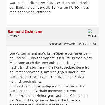
warum die Polizei bzw. KUNO es dann nicht direkt
der Bank melden bzw. die Banken an KUNO, muss
man aber nicht verstehen.
Raimund Sichmann
Benutzer
Geschlecht:
keine Angabe
Gepostet:
19.07.2016 - 19:33 Uhr ·
#2
Beiträge:
8489
Dabei seit:
08 / 2002
Die Polizei nimmt m.W. keine Sperre von einer Bank
an und bei Kuno sperren "müssen" muss man nicht.
Man kann auch die unerlaubten Buchungen
nachträglich stornieren, die Kontobeobachtung ist
eh immer notwendig, um sich gegen unerlaubte
Buchungen zu schützen. Da nützt einem KUNO
nämlich auch nichts.
Imho gehören diese antiquierten ungesicherten
Buchungen - außerhalb meinetwegen von
Stammkundenbeziehungen - auf den Müllhaufen
der Geschichte, gerne in die gleiche Ecke wie
Magnetstreifen und der eurocheque...