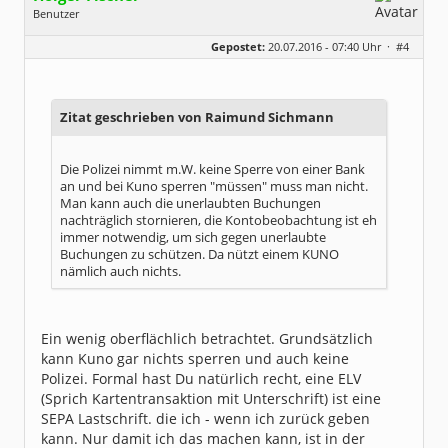
Benutzer
Geschlecht:
Gepostet:
20.07.2016 - 07:40 Uhr ·
#4
Herkunft:
Korschenbroich
Alter:
54
Beiträge:
6251
Dabei seit:
02 / 2003
Zitat geschrieben von Raimund Sichmann
Die Polizei nimmt m.W. keine Sperre von einer Bank
an und bei Kuno sperren "müssen" muss man nicht.
Man kann auch die unerlaubten Buchungen
nachträglich stornieren, die Kontobeobachtung ist eh
immer notwendig, um sich gegen unerlaubte
Buchungen zu schützen. Da nützt einem KUNO
nämlich auch nichts.
Ein wenig oberflächlich betrachtet. Grundsätzlich
kann Kuno gar nichts sperren und auch keine
Polizei. Formal hast Du natürlich recht, eine ELV
(Sprich Kartentransaktion mit Unterschrift) ist eine
SEPA Lastschrift. die ich - wenn ich zurück geben
kann. Nur damit ich das machen kann, ist in der