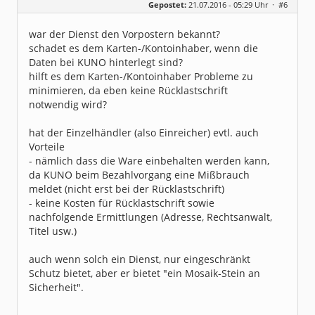
Gepostet:
21.07.2016 - 05:29 Uhr ·
#6
Beiträge:
8318
Dabei seit:
06 / 2008
war der Dienst den Vorpostern bekannt?
schadet es dem Karten-/Kontoinhaber, wenn die
Daten bei KUNO hinterlegt sind?
hilft es dem Karten-/Kontoinhaber Probleme zu
minimieren, da eben keine Rücklastschrift
notwendig wird?
hat der Einzelhändler (also Einreicher) evtl. auch
Vorteile
- nämlich dass die Ware einbehalten werden kann,
da KUNO beim Bezahlvorgang eine Mißbrauch
meldet (nicht erst bei der Rücklastschrift)
- keine Kosten für Rücklastschrift sowie
nachfolgende Ermittlungen (Adresse, Rechtsanwalt,
Titel usw.)
auch wenn solch ein Dienst, nur eingeschränkt
Schutz bietet, aber er bietet "ein Mosaik-Stein an
Sicherheit".