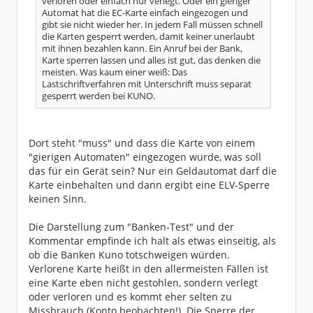
verloren oder einfach nur verlegt. Oder ein gieriger
Automat hat die EC-Karte einfach eingezogen und
gibt sie nicht wieder her. In jedem Fall müssen schnell
die Karten gesperrt werden, damit keiner unerlaubt
mit ihnen bezahlen kann. Ein Anruf bei der Bank,
Karte sperren lassen und alles ist gut, das denken die
meisten. Was kaum einer weiß: Das
Lastschriftverfahren mit Unterschrift muss separat
gesperrt werden bei KUNO.
Dort steht "muss" und dass die Karte von einem
"gierigen Automaten" eingezogen wurde, was soll
das für ein Gerät sein? Nur ein Geldautomat darf die
Karte einbehalten und dann ergibt eine ELV-Sperre
keinen Sinn.
Die Darstellung zum "Banken-Test" und der
Kommentar empfinde ich halt als etwas einseitig, als
ob die Banken Kuno totschweigen würden.
Verlorene Karte heißt in den allermeisten Fällen ist
eine Karte eben nicht gestohlen, sondern verlegt
oder verloren und es kommt eher selten zu
Missbrauch (Konto beobachten!). Die Sperre der