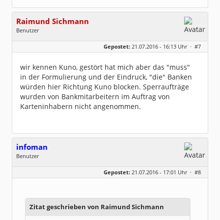
Raimund Sichmann
Benutzer
Geschlecht:
keine Angabe
Gepostet:
21.07.2016 - 16:13 Uhr ·
#7
Beiträge:
8489
Dabei seit:
08 / 2002
wir kennen Kuno, gestört hat mich aber das "muss"
in der Formulierung und der Eindruck, "die" Banken
würden hier Richtung Kuno blocken. Sperraufträge
wurden von Bankmitarbeitern im Auftrag von
Karteninhabern nicht angenommen.
infoman
Benutzer
Geschlecht:
Gepostet:
21.07.2016 - 17:01 Uhr ·
#8
Beiträge:
8318
Dabei seit:
06 / 2008
Zitat geschrieben von Raimund Sichmann