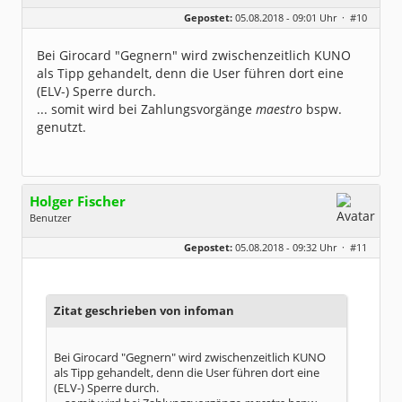
Geschlecht:
Gepostet:
05.08.2018 - 09:01 Uhr ·
#10
Beiträge:
8318
Dabei seit:
06 / 2008
Bei Girocard "Gegnern" wird zwischenzeitlich KUNO
als Tipp gehandelt, denn die User führen dort eine
(ELV-) Sperre durch.
... somit wird bei Zahlungsvorgänge
maestro
bspw.
genutzt.
Holger Fischer
Benutzer
Geschlecht:
Gepostet:
05.08.2018 - 09:32 Uhr ·
#11
Herkunft:
Korschenbroich
Alter:
54
Beiträge:
6251
Dabei seit:
02 / 2003
Zitat geschrieben von infoman
Bei Girocard "Gegnern" wird zwischenzeitlich KUNO
als Tipp gehandelt, denn die User führen dort eine
(ELV-) Sperre durch.