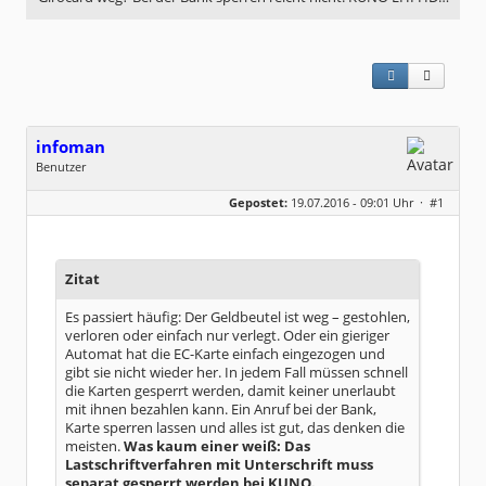
infoman
Benutzer
Geschlecht:
Gepostet:
19.07.2016 - 09:01 Uhr ·
#1
Beiträge:
8318
Dabei seit:
06 / 2008
Zitat
Es passiert häufig: Der Geldbeutel ist weg – gestohlen,
verloren oder einfach nur verlegt. Oder ein gieriger
Automat hat die EC-Karte einfach eingezogen und
gibt sie nicht wieder her. In jedem Fall müssen schnell
die Karten gesperrt werden, damit keiner unerlaubt
mit ihnen bezahlen kann. Ein Anruf bei der Bank,
Karte sperren lassen und alles ist gut, das denken die
meisten.
Was kaum einer weiß: Das
Lastschriftverfahren mit Unterschrift muss
separat gesperrt werden bei KUNO.