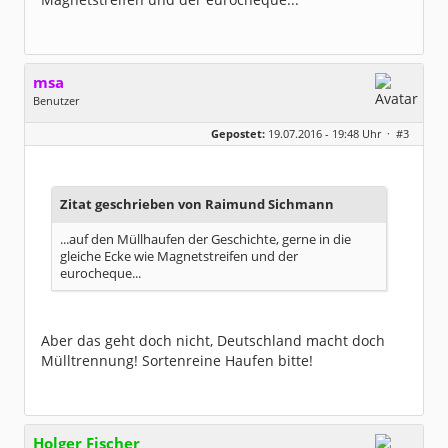
msa
Benutzer
Geschlecht:
Gepostet:
19.07.2016 - 19:48 Uhr ·
#3
Herkunft:
München
Alter:
63
Beiträge:
7571
Dabei seit:
03 / 2007
Zitat geschrieben von Raimund Sichmann
...auf den Müllhaufen der Geschichte, gerne in die
gleiche Ecke wie Magnetstreifen und der
eurocheque...
Aber das geht doch nicht, Deutschland macht doch
Mülltrennung! Sortenreine Haufen bitte!
Holger Fischer