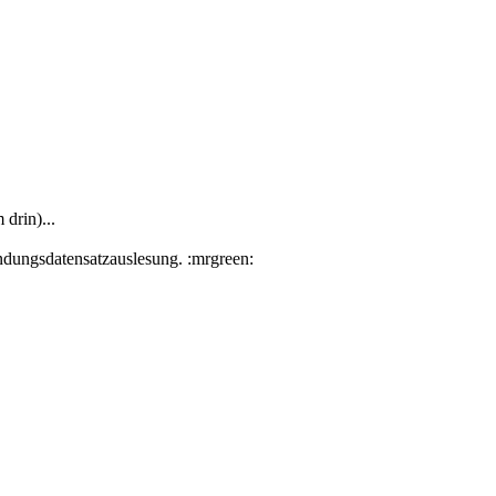
drin)...
ndungsdatensatzauslesung. :mrgreen: