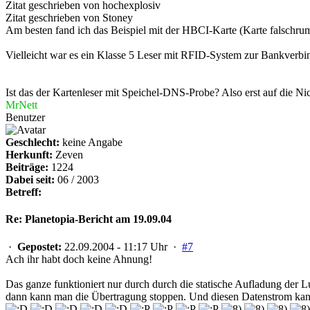
Zitat geschrieben von hochexplosiv
Zitat geschrieben von Stoney
Am besten fand ich das Beispiel mit der HBCI-Karte (Karte falschrum 
Vielleicht war es ein Klasse 5 Leser mit RFID-System zur Bankverbi
Ist das der Kartenleser mit Speichel-DNS-Probe? Also erst auf die Ni
MrNett
Benutzer
Geschlecht:
keine Angabe
Herkunft:
Zeven
Beiträge:
1224
Dabei seit:
06 / 2003
Betreff:
Re: Planetopia-Bericht am 19.09.04
·
Gepostet:
22.09.2004 - 11:17 Uhr ·
#7
Ach ihr habt doch keine Ahnung!
Das ganze funktioniert nur durch durch die statische Aufladung de
dann kann man die Übertragung stoppen. Und diesen Datenstrom kann 