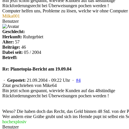
Bin jetzt schon gespannt, wieviele Kunden auf das 48stündige
Rückforderungsrecht bei Überweisungen pochen werden !
Computer helfen uns, Probleme zu lösen, welche wir ohne Computer gar
Milka001
Benutzer
Geschlecht:
Herkunft:
Ruhrgebiet
Alter:
57
Beiträge:
46
Dabei seit:
05 / 2004
Betreff:
Re: Planetopia-Bericht am 19.09.04
·
Gepostet:
21.09.2004 - 09:22 Uhr ·
#4
Zitat geschrieben von Mike64
Bin jetzt schon gespannt, wieviele Kunden auf das 48stündige
Rückforderungsrecht bei Überweisungen pochen werden !
Wieso? Die haben doch das Recht, das Geld binnen 48 Std. von der Pl
Wer andern eine Gräbe grubt und sich ins Hemde pupt ist selbst ein 
hochexplosiv
Benutzer