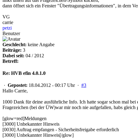
links unten auf das Fragezeichen-Symbol klicken,
dann öffnet sich ein Fenster "Übertragungsinformationen", in dem Ve
VG
carrie
petzi
Benutzer
Geschlecht:
keine Angabe
Beiträge:
3
Dabei seit:
04 / 2012
Betreff:
Re: HVB efin 4.0.1.0
·
Gepostet:
18.04.2012 - 00:17 Uhr ·
#3
Hallo Carrie,
1000 Dank für deine ausführliche Info. Ich hatte sogar schon mal bei 
Fragezeichen (bei der ÜW)war mir noch nie aufgefallen, habs gleich ge
[glow=red]Meldungen
[3000] Unbekannter Hinweis
[0030] Auftrag empfangen - Sicherheitsfreigabe erforderlich
[3000] Unbekannter Hinweis[/glow]