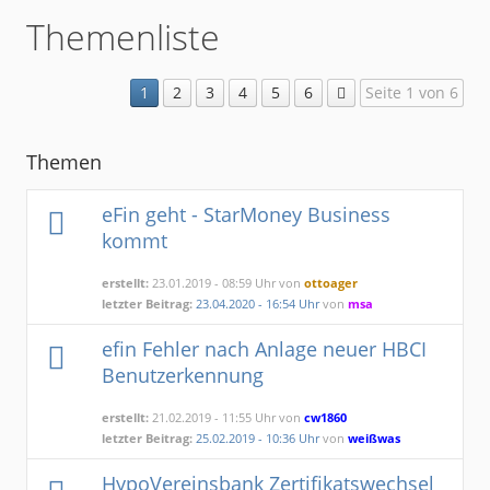
Themenliste
1
2
3
4
5
6
Seite 1 von 6
Themen
eFin geht - StarMoney Business
kommt
erstellt:
23.01.2019 - 08:59 Uhr von
ottoager
letzter Beitrag:
23.04.2020 - 16:54 Uhr
von
msa
efin Fehler nach Anlage neuer HBCI
Benutzerkennung
erstellt:
21.02.2019 - 11:55 Uhr von
cw1860
letzter Beitrag:
25.02.2019 - 10:36 Uhr
von
weißwas
HypoVereinsbank Zertifikatswechsel