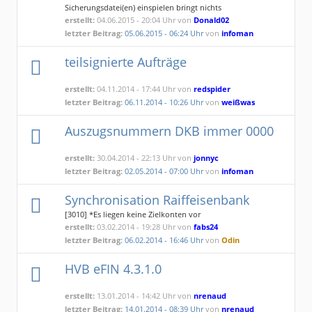
Sicherungsdatei(en) einspielen bringt nichts
erstellt:
04.06.2015 - 20:04 Uhr von
Donald02
letzter Beitrag:
05.06.2015 - 06:24 Uhr
von
infoman
teilsignierte Aufträge
erstellt:
04.11.2014 - 17:44 Uhr von
redspider
letzter Beitrag:
06.11.2014 - 10:26 Uhr
von
weißwas
Auszugsnummern DKB immer 0000
erstellt:
30.04.2014 - 22:13 Uhr von
jonnyc
letzter Beitrag:
02.05.2014 - 07:00 Uhr
von
infoman
Synchronisation Raiffeisenbank
[3010] *Es liegen keine Zielkonten vor
erstellt:
03.02.2014 - 19:28 Uhr von
fabs24
letzter Beitrag:
06.02.2014 - 16:46 Uhr
von
Odin
HVB eFIN 4.3.1.0
erstellt:
13.01.2014 - 14:42 Uhr von
nrenaud
letzter Beitrag:
14.01.2014 - 08:39 Uhr
von
nrenaud