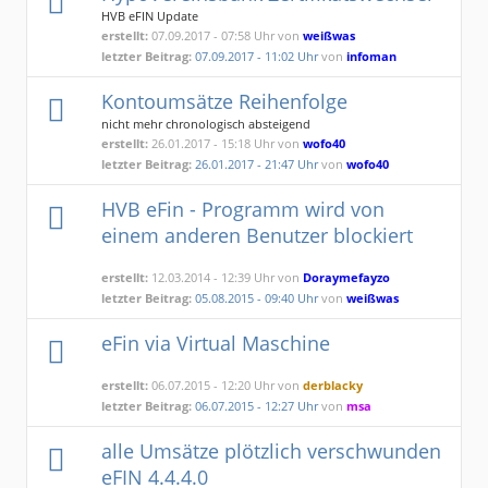
HVB eFIN Update
erstellt:
07.09.2017 - 07:58 Uhr von
weißwas
letzter Beitrag:
07.09.2017 - 11:02 Uhr
von
infoman
Kontoumsätze Reihenfolge
nicht mehr chronologisch absteigend
erstellt:
26.01.2017 - 15:18 Uhr von
wofo40
letzter Beitrag:
26.01.2017 - 21:47 Uhr
von
wofo40
HVB eFin - Programm wird von
einem anderen Benutzer blockiert
erstellt:
12.03.2014 - 12:39 Uhr von
Doraymefayzo
letzter Beitrag:
05.08.2015 - 09:40 Uhr
von
weißwas
eFin via Virtual Maschine
erstellt:
06.07.2015 - 12:20 Uhr von
derblacky
letzter Beitrag:
06.07.2015 - 12:27 Uhr
von
msa
alle Umsätze plötzlich verschwunden
eFIN 4.4.4.0