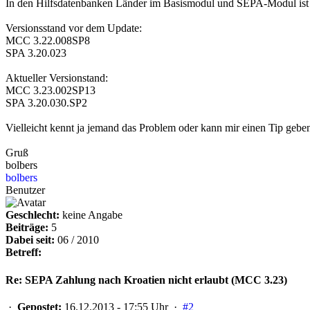
In den Hilfsdatenbanken Länder im Basismodul und SEPA-Modul ist K
Versionsstand vor dem Update:
MCC 3.22.008SP8
SPA 3.20.023
Aktueller Versionstand:
MCC 3.23.002SP13
SPA 3.20.030.SP2
Vielleicht kennt ja jemand das Problem oder kann mir einen Tip gebe
Gruß
bolbers
bolbers
Benutzer
Geschlecht:
keine Angabe
Beiträge:
5
Dabei seit:
06 / 2010
Betreff:
Re: SEPA Zahlung nach Kroatien nicht erlaubt (MCC 3.23)
·
Gepostet:
16.12.2013 - 17:55 Uhr ·
#2