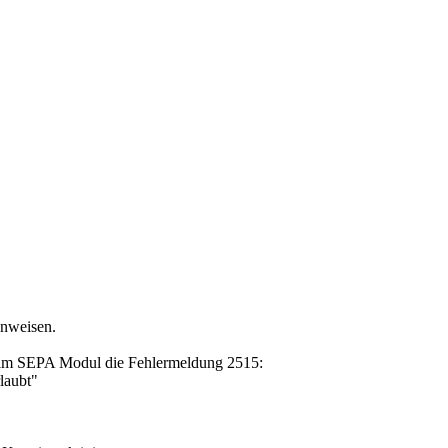
anweisen.
g im SEPA Modul die Fehlermeldung 2515:
laubt"