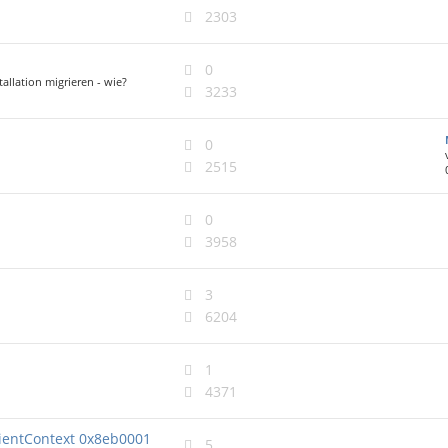
2303
0
tallation migrieren - wie?
3233
0
2515
0
3958
3
6204
1
4371
lientContext 0x8eb0001
5