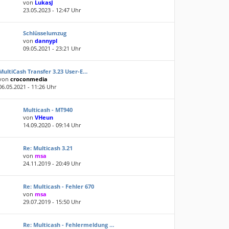
von
LukasJ
23.05.2023 - 12:47 Uhr
Schlüsselumzug
von
dannypl
09.05.2021 - 23:21 Uhr
MultiCash Transfer 3.23 User-E…
von
croconmedia
06.05.2021 - 11:26 Uhr
Multicash - MT940
von
VHeun
14.09.2020 - 09:14 Uhr
Re: Multicash 3.21
von
msa
24.11.2019 - 20:49 Uhr
Re: Multicash - Fehler 670
von
msa
29.07.2019 - 15:50 Uhr
Re: Multicash - Fehlermeldung …