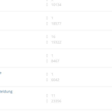
10134
1
18577
16
19322
1
8467
e
1
6042
Meldung
11
23356