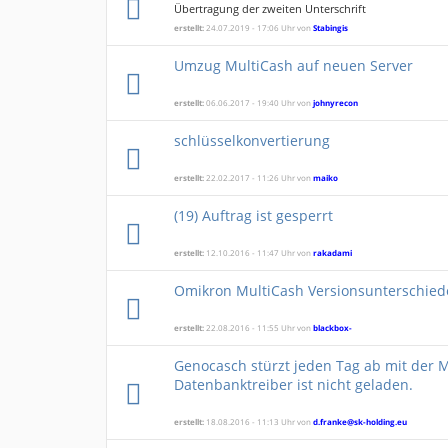
Übertragung der zweiten Unterschrift
erstellt:
24.07.2019 - 17:06 Uhr von
Stabingis
Umzug MultiCash auf neuen Server
erstellt:
06.06.2017 - 19:40 Uhr von
johnyrecon
schlüsselkonvertierung
erstellt:
22.02.2017 - 11:26 Uhr von
maiko
(19) Auftrag ist gesperrt
erstellt:
12.10.2016 - 11:47 Uhr von
rakadami
Omikron MultiCash Versionsunterschied
erstellt:
22.08.2016 - 11:55 Uhr von
blackbox-
Genocasch stürzt jeden Tag ab mit der 
Datenbanktreiber ist nicht geladen.
erstellt:
18.08.2016 - 11:13 Uhr von
d.franke@sk-holding.eu