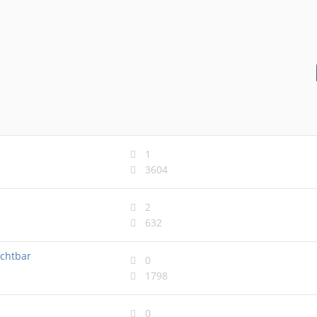
1
3604
2
632
ichtbar
0
1798
0