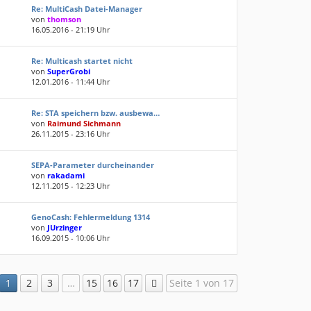
Re: MultiCash Datei-Manager
von
thomson
16.05.2016 - 21:19 Uhr
Re: Multicash startet nicht
von
SuperGrobi
12.01.2016 - 11:44 Uhr
Re: STA speichern bzw. ausbewa…
von
Raimund Sichmann
26.11.2015 - 23:16 Uhr
SEPA-Parameter durcheinander
von
rakadami
12.11.2015 - 12:23 Uhr
GenoCash: Fehlermeldung 1314
von
JUrzinger
16.09.2015 - 10:06 Uhr
1
2
3
…
15
16
17
Seite 1 von 17