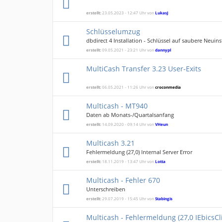
erstellt:
23.05.2023 - 12:47 Uhr von
LukasJ
Schlüsselumzug
dbdirect 4 Installation - Schlüssel auf saubere Neuins
erstellt:
09.05.2021 - 23:21 Uhr von
dannypl
MultiCash Transfer 3.23 User-Exits
erstellt:
06.05.2021 - 11:26 Uhr von
croconmedia
Multicash - MT940
Daten ab Monats-/Quartalsanfang
erstellt:
14.09.2020 - 09:14 Uhr von
VHeun
Multicash 3.21
Fehlermeldung (27,0) Internal Server Error
erstellt:
18.11.2019 - 13:47 Uhr von
Lotta
Multicash - Fehler 670
Unterschreiben
erstellt:
29.07.2019 - 15:45 Uhr von
Stabingis
Multicash - Fehlermeldung (27,0 IEbicsC