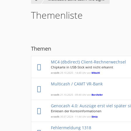
Themenliste
Themen
MC4 (dbdirect) Client-Rechnerwechsel
Chipkarte in USB-Stick wird nicht erkannt
erstellt:
29.10.2025 - 14:40 Uhr von
Mitschl
Multicash / CAMT VR-Bank
erstellt:
21.10.2025 - 09:40 Uhr von
Borcheler
Genocash 4.0: Auszüge erst viel später s
Einlesen der Kontoinformationen
erstellt:
30.07.2024 - 11:44 Uhr von
Simia
Fehlermeldung 1318