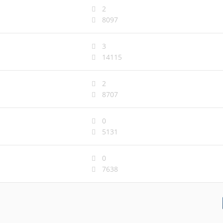
2
8097
3
14115
2
8707
0
5131
0
7638