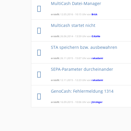
MultiCash Datei-Manager
erstellt:
12.05.2016 - 10:15 Uhr von
Brick
Multicash startet nicht
erstellt:
26.06.2014 - 13:59 Uhr von
O.Kahle
STA speichern bzw. ausbewahren
erstellt:
26.11.2015 - 15:07 Uhr von
rakadami
SEPA-Parameter durcheinander
erstellt:
12.11.2015 - 12:23 Uhr von
rakadami
GenoCash: Fehlermeldung 1314
erstellt:
16.09.2015 - 10:06 Uhr von
JUrzinger