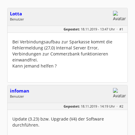
Lotta
Benutzer
Geschlecht:
keine Angabe
Gepostet:
18.11.2019 - 13:47 Uhr ·
#1
Beiträge:
2
Dabei seit:
11 / 2019
Bei Verbindungsaufbau zur Sparkasse kommt die
Fehlermeldung (27,0) Internal Server Error,
Verbindungen zur Commerzbank funktionieren
einwandfrei.
Kann jemand helfen ?
infoman
Benutzer
Geschlecht:
Gepostet:
18.11.2019 - 14:19 Uhr ·
#2
Beiträge:
8321
Dabei seit:
06 / 2008
Update (3.23) bzw. Upgrade (V4) der Software
durchführen.