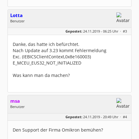
Lotta
Benutzer
Geschlecht:
keine Angabe
Gepostet:
24.11.2019 - 06:25 Uhr ·
#3
Beiträge:
2
Dabei seit:
11 / 2019
Danke, das hatte ich befürchtet.
Nach Update auf 3.23 kommt Fehlermeldung
Exc. (IEBICSClientContext,0x8e160003)
E_MCEU_EUS32_NOT_INITIALIZED
Was kann man da machen?
msa
Benutzer
Geschlecht:
Gepostet:
24.11.2019 - 20:49 Uhr ·
#4
Herkunft:
München
Alter:
63
Beiträge:
7571
Den Support der Firma Omikron bemühen?
Dabei seit:
03 / 2007