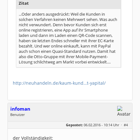
Zitat
...Oder anders ausgedrückt: Weil die Kunden in
solchen Verfahren keinen Mehrwert sehen. Was auch
nicht verwundert. Denn bevor Kunden sich erst
online registrieren, eine App auf ihr Smartphone
laden und dann im Laden einen QR-Code scannen,
haben sie letzten Endes schneller mit ihrer EC-Karte
bezahlt. Und wer online einkauft, kann mit PayPal
auch schon einen Quasi-Standard nutzen. Damit hat
also die Otto-Gruppe mit ihrer Mobile-Payment-
Lösung schlichtweg am Markt vorbei entwickelt....
http://neuhandeln.de/kaum-kund…t-yapital/
infoman
Benutzer
Geschlecht:
Gepostet:
06.02.2016 - 10:14 Uhr ·
#4
Beiträge:
8328
Dabei seit:
06 / 2008
der Vollständigkeit: