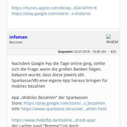
https://itunes.apple.com/de/ap…82414?mt=8
https://play.google.com/store/…v.motorist
infoman
Benutzer
Geschlecht:
Gepostet:
02.07.2018 - 16:46 Uhr ·
#20
Beiträge:
8328
Dabei seit:
06 / 2008
Nachdem Google Pay die Tage online ging, stellte
sich die Frage, wann die großen Banken folgen.
bekannt wurde, dass diese jeweils (dh.
Sparkasse/VR) eine eigene App heraus bringen für
mobiles bezahlen
App „Mobiles Bezahlen“ der Sparkassen
Store:
https://play.google.com/store/…s_bezahlen
Info:
https://www.sparkasse.de/unser…ahlen.html
https://www.mobiflip.de/mobile…droid-app/
der Lacher (und "Bremse") ist doch: