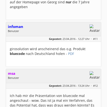
auf der Homepage von Georg sind
nur
die 7 Jahre
angegeben
infoman
Benutzer
Geschlecht:
Gepostet:
23.04.2016 - 12:27 Uhr ·
#11
Beiträge:
8328
Dabei seit:
06 / 2008
girosolution wird anscheinend das o.g. Produkt
bluecode
nach Deutschland holen -
PDF
msa
Benutzer
Geschlecht:
Gepostet:
23.04.2016 - 13:24 Uhr ·
#12
Herkunft:
München
Alter:
64
Beiträge:
7571
Ich hab mir die Präsentation von bluecode mal
Dabei seit:
03 / 2007
angeschaut - wow. Das ist ja mal ein Verfahren, das
das Potential hat, dass was draus werden könnte? Es