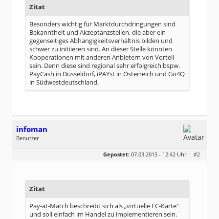
Zitat
Besonders wichtig für Marktdurchdringungen sind
Bekanntheit und Akzeptanzstellen, die aber ein
gegenseitiges Abhängigkeitsverhältnis bilden und
schwer zu initiieren sind. An dieser Stelle könnten
Kooperationen mit anderen Anbietern von Vorteil
sein. Denn diese sind regional sehr erfolgreich bspw.
PayCash in Düsseldorf, iPAYst in Österreich und Go4Q
in Südwestdeutschland.
infoman
Benutzer
Geschlecht:
Gepostet:
07.03.2015 - 12:42 Uhr ·
#2
Beiträge:
8328
Dabei seit:
06 / 2008
Zitat
Pay-at-Match beschreibt sich als „virtuelle EC-Karte“
und soll einfach im Handel zu implementieren sein.