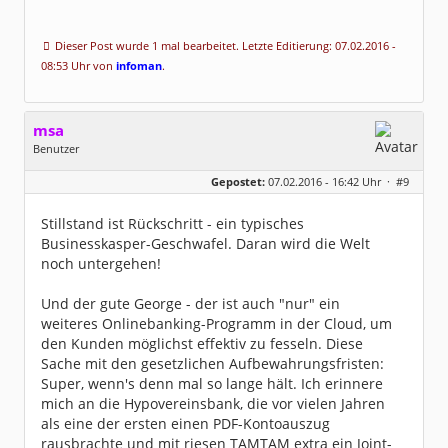
Dieser Post wurde 1 mal bearbeitet. Letzte Editierung: 07.02.2016 -
08:53 Uhr von
infoman
.
msa
Benutzer
Geschlecht:
Gepostet:
07.02.2016 - 16:42 Uhr ·
#9
Herkunft:
München
Alter:
64
Beiträge:
7571
Stillstand ist Rückschritt - ein typisches
Dabei seit:
03 / 2007
Businesskasper-Geschwafel. Daran wird die Welt
noch untergehen!
Und der gute George - der ist auch "nur" ein
weiteres Onlinebanking-Programm in der Cloud, um
den Kunden möglichst effektiv zu fesseln. Diese
Sache mit den gesetzlichen Aufbewahrungsfristen:
Super, wenn's denn mal so lange hält. Ich erinnere
mich an die Hypovereinsbank, die vor vielen Jahren
als eine der ersten einen PDF-Kontoauszug
rausbrachte und mit riesen TAMTAM extra ein Joint-