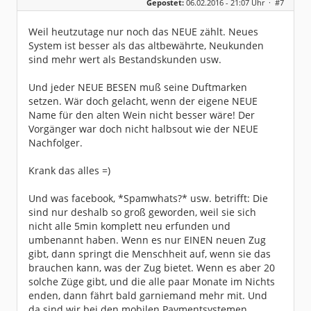
Gepostet:
06.02.2016 - 21:07 Uhr ·
#7
Herkunft:
München
Alter:
64
Beiträge:
7571
Weil heutzutage nur noch das NEUE zählt. Neues
Dabei seit:
03 / 2007
System ist besser als das altbewährte, Neukunden
sind mehr wert als Bestandskunden usw.
Und jeder NEUE BESEN muß seine Duftmarken
setzen. Wär doch gelacht, wenn der eigene NEUE
Name für den alten Wein nicht besser wäre! Der
Vorgänger war doch nicht halbsout wie der NEUE
Nachfolger.
Krank das alles =)
Und was facebook, *Spamwhats?* usw. betrifft: Die
sind nur deshalb so groß geworden, weil sie sich
nicht alle 5min komplett neu erfunden und
umbenannt haben. Wenn es nur EINEN neuen Zug
gibt, dann springt die Menschheit auf, wenn sie das
brauchen kann, was der Zug bietet. Wenn es aber 20
solche Züge gibt, und die alle paar Monate im Nichts
enden, dann fährt bald garniemand mehr mit. Und
da sind wir bei den mobilen Paymentsystemen