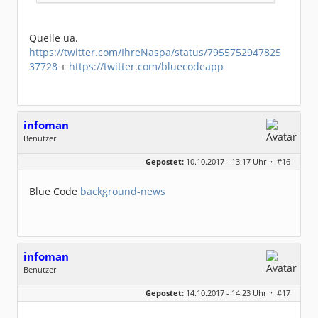
Quelle ua.
https://twitter.com/IhreNaspa/status/7955752947825
37728
+
https://twitter.com/bluecodeapp
infoman
Benutzer
Geschlecht:
Gepostet:
10.10.2017 - 13:17 Uhr ·
#16
Beiträge:
8328
Dabei seit:
06 / 2008
Blue Code
background-news
infoman
Benutzer
Geschlecht:
Gepostet:
14.10.2017 - 14:23 Uhr ·
#17
Beiträge:
8328
Dabei seit:
06 / 2008