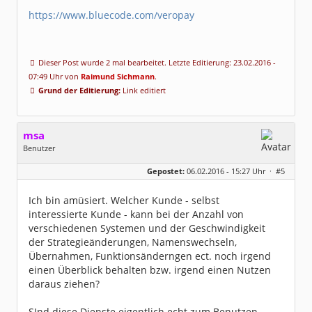
https://www.bluecode.com/veropay
Dieser Post wurde 2 mal bearbeitet. Letzte Editierung: 23.02.2016 -
07:49 Uhr von
Raimund Sichmann
.
Grund der Editierung:
Link editiert
msa
Benutzer
Geschlecht:
Gepostet:
06.02.2016 - 15:27 Uhr ·
#5
Herkunft:
München
Alter:
64
Beiträge:
7571
Ich bin amüsiert. Welcher Kunde - selbst
Dabei seit:
03 / 2007
interessierte Kunde - kann bei der Anzahl von
verschiedenen Systemen und der Geschwindigkeit
der Strategieänderungen, Namenswechseln,
Übernahmen, Funktionsänderngen ect. noch irgend
einen Überblick behalten bzw. irgend einen Nutzen
daraus ziehen?
SInd diese Dienste eigentlich echt zum Benutzen