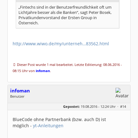
„Fintechs sind in der Benutzerfreundlichkeit oft um
Lichtjahre besser als die Banken“, sagt Peter Bosek,
Privatkundenvorstand der Ersten Group in
Österreich.
http://www.wiwo.de/my/unterneh…83562.html
Dieser Post wurde 1 mal bearbeitet. Letzte Editierung: 08.06.2016 -
08:15 Uhr von
infoman
.
infoman
Benutzer
Geschlecht:
Gepostet:
19.08.2016 - 12:24 Uhr ·
#14
Beiträge:
8328
Dabei seit:
06 / 2008
BlueCode ohne Partnerbank (bzw. auch D) ist
möglich -
yt-Anleitungen