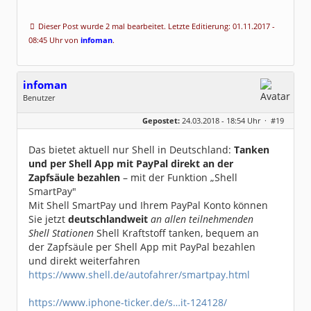
Dieser Post wurde 2 mal bearbeitet. Letzte Editierung: 01.11.2017 -
08:45 Uhr von
infoman
.
infoman
Benutzer
Geschlecht:
Gepostet:
24.03.2018 - 18:54 Uhr ·
#19
Beiträge:
8328
Dabei seit:
06 / 2008
Das bietet aktuell nur Shell in Deutschland:
Tanken
und per Shell App mit PayPal direkt an der
Zapfsäule bezahlen
– mit der Funktion „Shell
SmartPay"
Mit Shell SmartPay und Ihrem PayPal Konto können
Sie jetzt
deutschlandweit
an allen teilnehmenden
Shell Stationen
Shell Kraftstoff tanken, bequem an
der Zapfsäule per Shell App mit PayPal bezahlen
und direkt weiterfahren
https://www.shell.de/autofahrer/smartpay.html
https://www.iphone-ticker.de/s…it-124128/