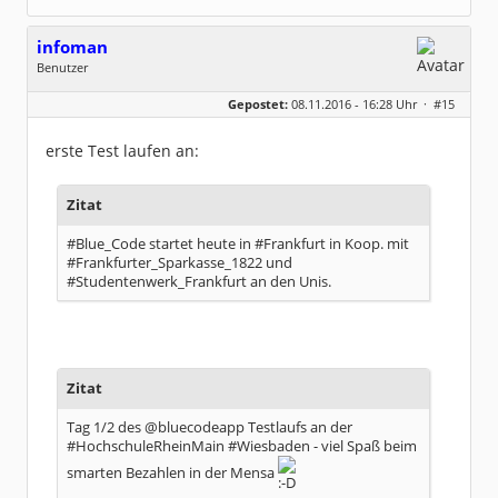
infoman
Benutzer
Geschlecht:
Gepostet:
08.11.2016 - 16:28 Uhr ·
#15
Beiträge:
8328
Dabei seit:
06 / 2008
erste Test laufen an:
Zitat
#Blue_Code startet heute in #Frankfurt in Koop. mit
#Frankfurter_Sparkasse_1822 und
#Studentenwerk_Frankfurt an den Unis.
Zitat
Tag 1/2 des @bluecodeapp Testlaufs an der
#HochschuleRheinMain #Wiesbaden - viel Spaß beim
smarten Bezahlen in der Mensa