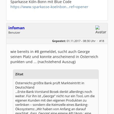
Sparkasse Köln-Bonn mit Blue Code
https://www.sparkasse-koelnbon…ref=opener
infoman
Benutzer
Geschlecht:
Gepostet:
01.11.2017 - 08:30 Uhr ·
#18
Beiträge:
8328
Dabei seit:
06 / 2008
wie bereits in #8 gemeldet, sucht auch George
seinen Platz und konnte anscheinend in Österreich
punkten und ... (nachstehend Auszug)
Zitat
Österreichs größte Bank prüft Markteintritt in
Deutschland
...Erste-Bank-Vorstand Bosek denkt allerdings noch
weiter. Für ihn ist „George“ nicht nur ein Tool, um die
eigenen Kunden mit den eigenen Produkten zu
verlinken – sondern die Keimzelle eines Banking-
Ökosystems: „Wir haben von Anfang an darauf
geachtet, dass ‚George‘ eine eigene API [Anm.: eine