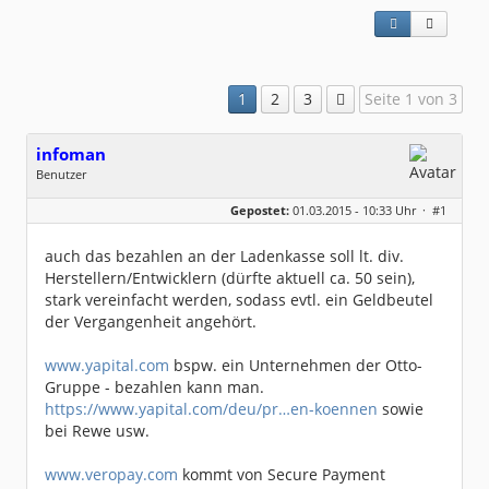
1
2
3
Seite 1 von 3
infoman
Benutzer
Geschlecht:
Gepostet:
01.03.2015 - 10:33 Uhr ·
#1
Beiträge:
8328
Dabei seit:
06 / 2008
auch das bezahlen an der Ladenkasse soll lt. div.
Herstellern/Entwicklern (dürfte aktuell ca. 50 sein),
stark vereinfacht werden, sodass evtl. ein Geldbeutel
der Vergangenheit angehört.
www.yapital.com
bspw. ein Unternehmen der Otto-
Gruppe - bezahlen kann man.
https://www.yapital.com/deu/pr…en-koennen
sowie
bei Rewe usw.
www.veropay.com
kommt von Secure Payment