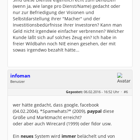
(wenn ja, wie lange pro Dienst/Name) gedacht oder
nur zur Befriedigung der Visionen und
Selbstdarstellung ihrer "Macher" und der
Investitionsbedürfnisse ihrer Investoren? Kann man
Geld nicht irgendwie einfacher verbrennen? Welcher
Kunde läßt sich auf solches Zeug ein? Ich habe in
freier Wildbahn noch NIE einen gesehen, der mit
sowas irgendwo bezahlt hätte...
infoman
Benutzer
Geschlecht:
Gepostet:
06.02.2016 - 16:52 Uhr ·
#6
Beiträge:
8328
Dabei seit:
06 / 2008
wer hätte gedacht, dass google, facebook
(04.02.2004), *Spamwhats?* (2009),
paypal
diese
Größe und Marktmacht erreicht?
oder aber auch Wirecard (1999) oder fidor usw.
Ein
neues
System wird
immer
belächelt und von