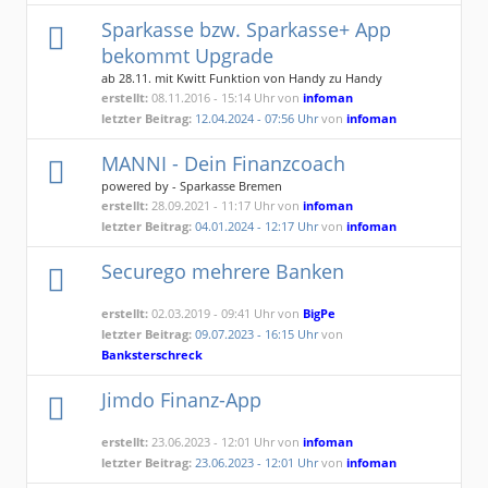
Sparkasse bzw. Sparkasse+ App
bekommt Upgrade
ab 28.11. mit Kwitt Funktion von Handy zu Handy
überweisen
erstellt:
08.11.2016 - 15:14 Uhr von
infoman
letzter Beitrag:
12.04.2024 - 07:56 Uhr
von
infoman
MANNI - Dein Finanzcoach
powered by - Sparkasse Bremen
erstellt:
28.09.2021 - 11:17 Uhr von
infoman
letzter Beitrag:
04.01.2024 - 12:17 Uhr
von
infoman
Securego mehrere Banken
erstellt:
02.03.2019 - 09:41 Uhr von
BigPe
letzter Beitrag:
09.07.2023 - 16:15 Uhr
von
Banksterschreck
Jimdo Finanz-App
erstellt:
23.06.2023 - 12:01 Uhr von
infoman
letzter Beitrag:
23.06.2023 - 12:01 Uhr
von
infoman