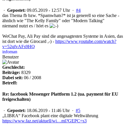
·
Gepostet:
09.05.2019 - 12:57 Uhr ·
#4
das Thema fb bzw. *Spamwhats?* ist ja generell so eine Sache -
ähnlich wie "The Kelly Family" oder "Modern Talking"
niemand nutzt es / hört es
WeChat Pay, Ali Pay sind die angesagtesten Systeme in Asien, das
ist dort wie die Girocard ,-) -
https://www.youtube.com/watch?
v=52qfvAFs9HQ
infoman
Benutzer
Geschlecht:
Beiträge:
8329
Dabei seit:
06 / 2008
Betreff:
Re: facebook Messenger Plattform 1.2 (ua. payment für EU
freigeschalten)
·
Gepostet:
18.06.2019 - 11:46 Uhr ·
#5
„LIBRA“ Facebook plant eine digitale Weltwährung
https://www.faz.net/aktuell/wi…ml?GEPC=s3