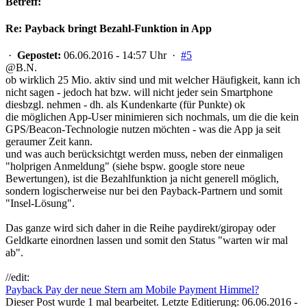
Betreff:
Re: Payback bringt Bezahl-Funktion in App
·
Gepostet:
06.06.2016 - 14:57 Uhr ·
#5
@B.N.
ob wirklich 25 Mio. aktiv sind und mit welcher Häufigkeit, kann ich
nicht sagen - jedoch hat bzw. will nicht jeder sein Smartphone
diesbzgl. nehmen - dh. als Kundenkarte (für Punkte) ok
die möglichen App-User minimieren sich nochmals, um die die kein
GPS/Beacon-Technologie nutzen möchten - was die App ja seit
geraumer Zeit kann.
und was auch berücksichtgt werden muss, neben der einmaligen
"holprigen Anmeldung" (siehe bspw. google store neue
Bewertungen), ist die Bezahlfunktion ja nicht generell möglich,
sondern logischerweise nur bei den Payback-Partnern und somit
"Insel-Lösung".
Das ganze wird sich daher in die Reihe paydirekt/giropay oder
Geldkarte einordnen lassen und somit den Status "warten wir mal
ab".
//edit:
Payback Pay der neue Stern am Mobile Payment Himmel?
Dieser Post wurde 1 mal bearbeitet. Letzte Editierung: 06.06.2016 -