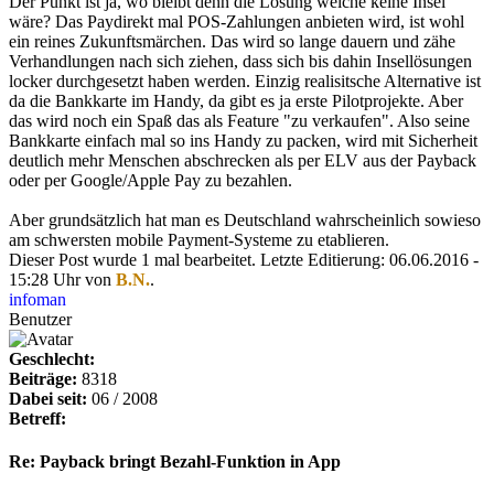
Der Punkt ist ja, wo bleibt denn die Lösung welche keine Insel
wäre? Das Paydirekt mal POS-Zahlungen anbieten wird, ist wohl
ein reines Zukunftsmärchen. Das wird so lange dauern und zähe
Verhandlungen nach sich ziehen, dass sich bis dahin Insellösungen
locker durchgesetzt haben werden. Einzig realisitsche Alternative ist
da die Bankkarte im Handy, da gibt es ja erste Pilotprojekte. Aber
das wird noch ein Spaß das als Feature "zu verkaufen". Also seine
Bankkarte einfach mal so ins Handy zu packen, wird mit Sicherheit
deutlich mehr Menschen abschrecken als per ELV aus der Payback
oder per Google/Apple Pay zu bezahlen.
Aber grundsätzlich hat man es Deutschland wahrscheinlich sowieso
am schwersten mobile Payment-Systeme zu etablieren.
Dieser Post wurde 1 mal bearbeitet. Letzte Editierung: 06.06.2016 -
15:28 Uhr von
B.N.
.
infoman
Benutzer
Geschlecht:
Beiträge:
8318
Dabei seit:
06 / 2008
Betreff:
Re: Payback bringt Bezahl-Funktion in App