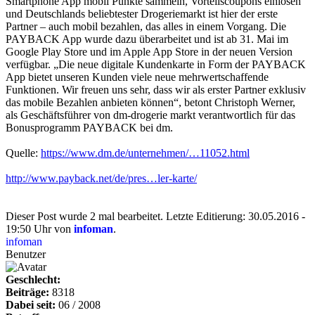
Smartphone App mobil Punkte sammeln, Vorteilscoupons einlösen
und Deutschlands beliebtester Drogeriemarkt ist hier der erste
Partner – auch mobil bezahlen, das alles in einem Vorgang. Die
PAYBACK App wurde dazu überarbeitet und ist ab 31. Mai im
Google Play Store und im Apple App Store in der neuen Version
verfügbar. „Die neue digitale Kundenkarte in Form der PAYBACK
App bietet unseren Kunden viele neue mehrwertschaffende
Funktionen. Wir freuen uns sehr, dass wir als erster Partner exklusiv
das mobile Bezahlen anbieten können“, betont Christoph Werner,
als Geschäftsführer von dm-drogerie markt verantwortlich für das
Bonusprogramm PAYBACK bei dm.
Quelle:
https://www.dm.de/unternehmen/…11052.html
http://www.payback.net/de/pres…ler-karte/
Dieser Post wurde 2 mal bearbeitet. Letzte Editierung: 30.05.2016 -
19:50 Uhr von
infoman
.
infoman
Benutzer
Geschlecht:
Beiträge:
8318
Dabei seit:
06 / 2008