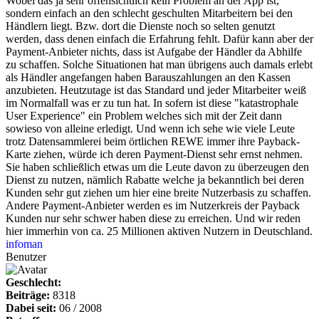
Wobei das ja sehr offensichtlich kein Problem an der App ist,
sondern einfach an den schlecht geschulten Mitarbeitern bei den
Händlern liegt. Bzw. dort die Dienste noch so selten genutzt
werden, dass denen einfach die Erfahrung fehlt. Dafür kann aber der
Payment-Anbieter nichts, dass ist Aufgabe der Händler da Abhilfe
zu schaffen. Solche Situationen hat man übrigens auch damals erlebt
als Händler angefangen haben Barauszahlungen an den Kassen
anzubieten. Heutzutage ist das Standard und jeder Mitarbeiter weiß
im Normalfall was er zu tun hat. In sofern ist diese "katastrophale
User Experience" ein Problem welches sich mit der Zeit dann
sowieso von alleine erledigt. Und wenn ich sehe wie viele Leute
trotz Datensammlerei beim örtlichen REWE immer ihre Payback-
Karte ziehen, würde ich deren Payment-Dienst sehr ernst nehmen.
Sie haben schließlich etwas um die Leute davon zu überzeugen den
Dienst zu nutzen, nämlich Rabatte welche ja bekanntlich bei deren
Kunden sehr gut ziehen um hier eine breite Nutzerbasis zu schaffen.
Andere Payment-Anbieter werden es im Nutzerkreis der Payback
Kunden nur sehr schwer haben diese zu erreichen. Und wir reden
hier immerhin von ca. 25 Millionen aktiven Nutzern in Deutschland.
infoman
Benutzer
Geschlecht:
Beiträge:
8318
Dabei seit:
06 / 2008