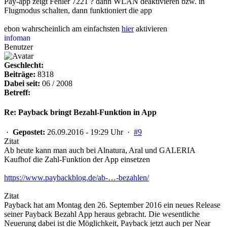
Pay-app zeigt Fehler 7221 ? dann WLAN deaktivieren bzw. in
Flugmodus schalten, dann funktioniert die app
ebon wahrscheinlich am einfachsten
hier
aktivieren
infoman
Benutzer
Geschlecht:
Beiträge:
8318
Dabei seit:
06 / 2008
Betreff:
Re: Payback bringt Bezahl-Funktion in App
·
Gepostet:
26.09.2016 - 19:29 Uhr ·
#9
Zitat
Ab heute kann man auch bei Alnatura, Aral und GALERIA
Kaufhof die Zahl-Funktion der App einsetzen
https://www.paybackblog.de/ab-…-bezahlen/
Zitat
Payback hat am Montag den 26. September 2016 ein neues Release
seiner Payback Bezahl App heraus gebracht. Die wesentliche
Neuerung dabei ist die Möglichkeit, Payback jetzt auch per Near