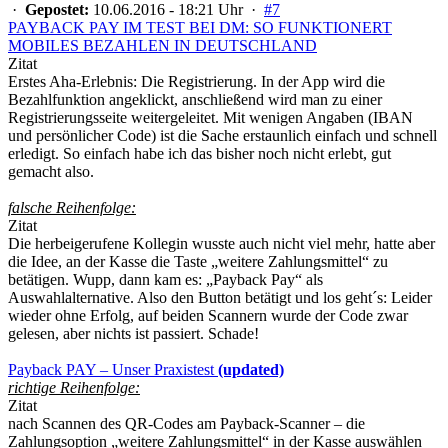
·
Gepostet:
10.06.2016 - 18:21 Uhr ·
#7
PAYBACK PAY IM TEST BEI DM: SO FUNKTIONERT
MOBILES BEZAHLEN IN DEUTSCHLAND
Zitat
Erstes Aha-Erlebnis: Die Registrierung. In der App wird die
Bezahlfunktion angeklickt, anschließend wird man zu einer
Registrierungsseite weitergeleitet. Mit wenigen Angaben (IBAN
und persönlicher Code) ist die Sache erstaunlich einfach und schnell
erledigt. So einfach habe ich das bisher noch nicht erlebt, gut
gemacht also.
falsche Reihenfolge:
Zitat
Die herbeigerufene Kollegin wusste auch nicht viel mehr, hatte aber
die Idee, an der Kasse die Taste „weitere Zahlungsmittel“ zu
betätigen. Wupp, dann kam es: „Payback Pay“ als
Auswahlalternative. Also den Button betätigt und los geht´s: Leider
wieder ohne Erfolg, auf beiden Scannern wurde der Code zwar
gelesen, aber nichts ist passiert. Schade!
Payback PAY – Unser Praxistest
(updated)
richtige Reihenfolge:
Zitat
nach Scannen des QR-Codes am Payback-Scanner – die
Zahlungsoption „weitere Zahlungsmittel“ in der Kasse auswählen