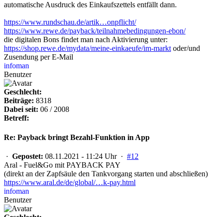
automatische Ausdruck des Einkaufszettels entfällt dann.
https://www.rundschau.de/artik…onpflicht/
https://www.rewe.de/payback/teilnahmebedingungen-ebon/
die digitalen Bons findet man nach Aktivierung unter:
https://shop.rewe.de/mydata/meine-einkaeufe/im-markt
oder/und
Zusendung per E-Mail
infoman
Benutzer
Geschlecht:
Beiträge:
8318
Dabei seit:
06 / 2008
Betreff:
Re: Payback bringt Bezahl-Funktion in App
·
Gepostet:
08.11.2021 - 11:24 Uhr ·
#12
Aral - Fuel&Go mit PAYBACK PAY
(direkt an der Zapfsäule den Tankvorgang starten und abschließen)
https://www.aral.de/de/global/…k-pay.html
infoman
Benutzer