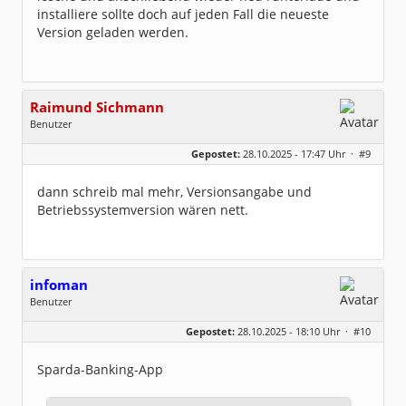
installiere sollte doch auf jeden Fall die neueste
Version geladen werden.
Raimund Sichmann
Benutzer
Geschlecht:
keine Angabe
Gepostet:
28.10.2025 - 17:47 Uhr ·
#9
Beiträge:
8493
Dabei seit:
08 / 2002
dann schreib mal mehr, Versionsangabe und
Betriebssystemversion wären nett.
infoman
Benutzer
Geschlecht:
Gepostet:
28.10.2025 - 18:10 Uhr ·
#10
Beiträge:
8324
Dabei seit:
06 / 2008
Sparda-Banking-App