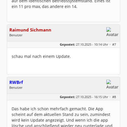
auf dem identischen Betriebssystemstand. Eines ist
ein 11 pro max, das andere ein 14.
Raimund Sichmann
Benutzer
Geschlecht:
keine Angabe
Gepostet:
27.10.2025 - 10:14 Uhr ·
#7
Beiträge:
8493
Dabei seit:
08 / 2002
schau mal nach einem Update.
RWBrf
Benutzer
Geschlecht:
keine Angabe
Gepostet:
27.10.2025 - 16:15 Uhr ·
#8
Beiträge:
69
Dabei seit:
07 / 2023
Das habe ich schon mehrfach gemacht. Die App
scheint auf dem aktuellen Stand zu sein, zumindest
wird kein Update angezeigt. Und wenn ich die app
lösche und anschließend wieder neu runterlade und