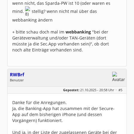
wenn nicht, das Sparda-PW ist 10 (oder waren es
mind.
stellig? wenn nicht mal über das
webbanking ändern
+ bitte schau doch mal im
webbanking
"bei der
Geräteverwaltung und/oder TAN-Geräten (dort
müsste ja die Sec.App vorhanden sein)", ob dort
noch alte Einträge vorhanden sind.
RWBrf
Benutzer
Geschlecht:
keine Angabe
Gepostet:
21.10.2025 - 20:58 Uhr ·
#5
Beiträge:
69
Dabei seit:
07 / 2023
Danke für die Anregungen.
Ja, die Banking-App hat zusammen mit der Secure-
App auf dem bisherigen iPhone (und dessen
Vorgängern) funktioniert.
Und ja, in der Liste der zugelassenen Geräte bei der