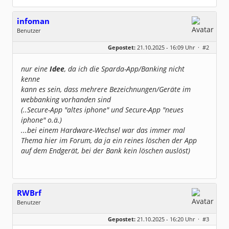
infoman
Benutzer
Geschlecht:
Gepostet:
21.10.2025 - 16:09 Uhr ·
#2
Beiträge:
8324
Dabei seit:
06 / 2008
nur eine
Idee
, da ich die Sparda-App/Banking nicht
kenne
kann es sein, dass mehrere Bezeichnungen/Geräte im
webbanking vorhanden sind
(..Secure-App "altes iphone" und Secure-App "neues
iphone" o.ä.)
...bei einem Hardware-Wechsel war das immer mal
Thema hier im Forum, da ja ein reines löschen der App
auf dem Endgerät, bei der Bank kein löschen auslöst)
RWBrf
Benutzer
Geschlecht:
keine Angabe
Gepostet:
21.10.2025 - 16:20 Uhr ·
#3
Beiträge:
69
Dabei seit:
07 / 2023