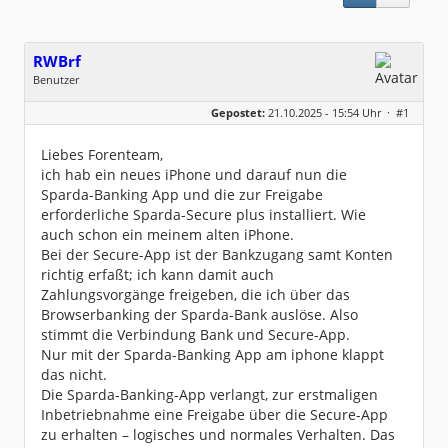
RWBrf
Benutzer
Geschlecht:
keine Angabe
Gepostet:
21.10.2025 - 15:54 Uhr ·
#1
Beiträge:
69
Dabei seit:
07 / 2023
Liebes Forenteam,
ich hab ein neues iPhone und darauf nun die
Sparda-Banking App und die zur Freigabe
erforderliche Sparda-Secure plus installiert. Wie
auch schon ein meinem alten iPhone.
Bei der Secure-App ist der Bankzugang samt Konten
richtig erfaßt; ich kann damit auch
Zahlungsvorgänge freigeben, die ich über das
Browserbanking der Sparda-Bank auslöse. Also
stimmt die Verbindung Bank und Secure-App.
Nur mit der Sparda-Banking App am iphone klappt
das nicht.
Die Sparda-Banking-App verlangt, zur erstmaligen
Inbetriebnahme eine Freigabe über die Secure-App
zu erhalten – logisches und normales Verhalten. Das