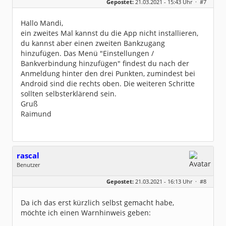
Gepostet:
21.03.2021 - 15:43 Uhr ·
#7
Beiträge:
8491
Dabei seit:
08 / 2002
Hallo Mandi,
ein zweites Mal kannst du die App nicht installieren,
du kannst aber einen zweiten Bankzugang
hinzufügen. Das Menü "Einstellungen /
Bankverbindung hinzufügen" findest du nach der
Anmeldung hinter den drei Punkten, zumindest bei
Android sind die rechts oben. Die weiteren Schritte
sollten selbsterklärend sein.
Gruß
Raimund
rascal
Benutzer
Geschlecht:
Gepostet:
21.03.2021 - 16:13 Uhr ·
#8
Herkunft:
BaWü
Beiträge:
417
Dabei seit:
09 / 2018
Da ich das erst kürzlich selbst gemacht habe,
möchte ich einen Warnhinweis geben: