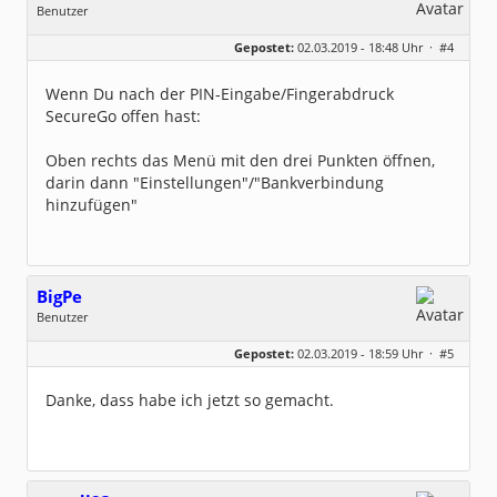
Benutzer
Geschlecht:
Gepostet:
02.03.2019 - 18:48 Uhr ·
#4
Herkunft:
München
Alter:
63
Beiträge:
7571
Wenn Du nach der PIN-Eingabe/Fingerabdruck
Dabei seit:
03 / 2007
SecureGo offen hast:
Oben rechts das Menü mit den drei Punkten öffnen,
darin dann "Einstellungen"/"Bankverbindung
hinzufügen"
BigPe
Benutzer
Geschlecht:
keine Angabe
Gepostet:
02.03.2019 - 18:59 Uhr ·
#5
Beiträge:
3
Dabei seit:
03 / 2019
Danke, dass habe ich jetzt so gemacht.