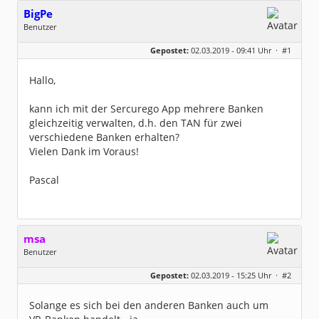
BigPe
Benutzer
Geschlecht:
keine Angabe
Gepostet:
02.03.2019 - 09:41 Uhr ·
#1
Beiträge:
3
Dabei seit:
03 / 2019
Hallo,
kann ich mit der Sercurego App mehrere Banken
gleichzeitig verwalten, d.h. den TAN für zwei
verschiedene Banken erhalten?
Vielen Dank im Voraus!
Pascal
msa
Benutzer
Geschlecht:
Gepostet:
02.03.2019 - 15:25 Uhr ·
#2
Herkunft:
München
Alter:
63
Beiträge:
7571
Solange es sich bei den anderen Banken auch um
Dabei seit:
03 / 2007