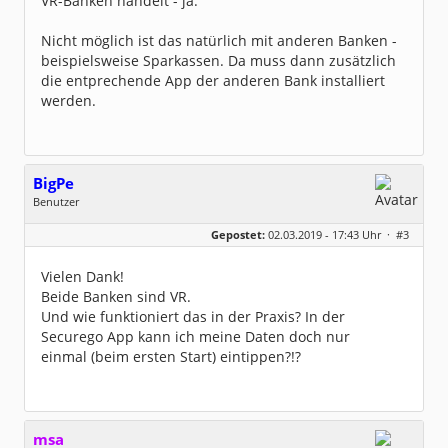
VR-Banken handelt - ja.
Nicht möglich ist das natürlich mit anderen Banken -
beispielsweise Sparkassen. Da muss dann zusätzlich
die entprechende App der anderen Bank installiert
werden.
BigPe
Benutzer
Geschlecht:
keine Angabe
Gepostet:
02.03.2019 - 17:43 Uhr ·
#3
Beiträge:
3
Dabei seit:
03 / 2019
Vielen Dank!
Beide Banken sind VR.
Und wie funktioniert das in der Praxis? In der
Securego App kann ich meine Daten doch nur
einmal (beim ersten Start) eintippen?!?
msa