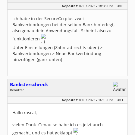
Geschlecht:
Gepostet:
07.07.2023 - 18:08 Uhr ·
#10
Herkunft:
BaWü
Beiträge:
417
Dabei seit:
09 / 2018
Ich habe in der SecureGo plus zwei
Bankverbindungen bei der selben Bank hinterlegt,
also genau dein Anwendungsfall. Scheint also zu
funktionieren
Unter Einstellungen (Zahnrad rechts oben) >
Bankverbindungen > Neue Bankverbindung
hinzufügen (ganz unten)
Banksterschreck
Benutzer
Geschlecht:
Gepostet:
09.07.2023 - 16:15 Uhr ·
#11
Herkunft:
Helmstedt
Beiträge:
59
Dabei seit:
12 / 2013
Hallo rascal,
vielen Dank. Genau so habe ich es jetzt auch
gemacht, und es hat geklappt