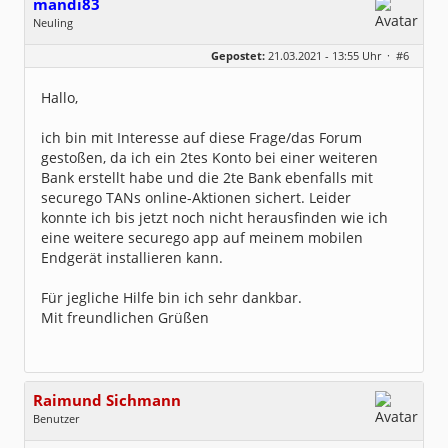
mandi83
Neuling
Geschlecht:
keine Angabe
Gepostet:
21.03.2021 - 13:55 Uhr ·
#6
Beiträge:
1
Dabei seit:
03 / 2021
Hallo,
ich bin mit Interesse auf diese Frage/das Forum
gestoßen, da ich ein 2tes Konto bei einer weiteren
Bank erstellt habe und die 2te Bank ebenfalls mit
securego TANs online-Aktionen sichert. Leider
konnte ich bis jetzt noch nicht herausfinden wie ich
eine weitere securego app auf meinem mobilen
Endgerät installieren kann.
Für jegliche Hilfe bin ich sehr dankbar.
Mit freundlichen Grüßen
Raimund Sichmann
Benutzer
Geschlecht:
keine Angabe