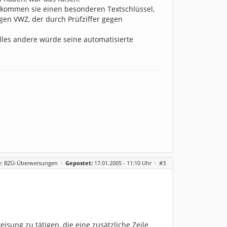
kommen sie einen besonderen Textschlüssel,
en VWZ, der durch Prüfziffer gegen
lles andere würde seine automatisierte
e: BZÜ-Überweisungen
·
Gepostet:
17.01.2005 - 11:10 Uhr ·
#3
isung zu tätigen, die eine zusätzliche Zeile