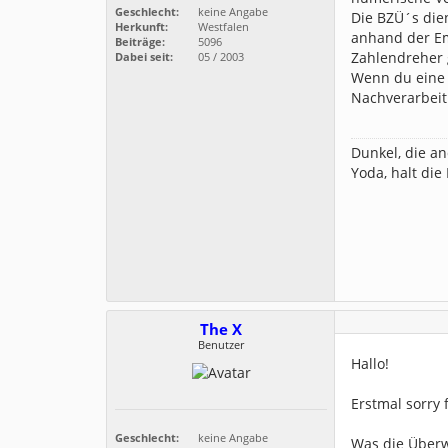
Geschlecht:
keine Angabe
Die BZÜ´s die
Herkunft:
Westfalen
anhand der Em
Beiträge:
5096
Zahlendreher g
Dabei seit:
05 / 2003
Wenn du eine 
Nachverarbeit
Dunkel, die an
Yoda, halt die
The X
Benutzer
Hallo!
Erstmal sorry 
Geschlecht:
keine Angabe
Was die Überwe