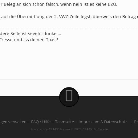
er Beleg an sich schon falsch, wenn nein ist es keine BZÜ.
auf die Übermittlung der 2. VWZ-Zeile legst, überweis den Betrag
dere Seite ist seeehr dunkel...
 Fresse und iss deinen Toast!
ngen verwalten
·
FAQ / Hilfe
·
Teamseite
·
Impressum & Datenschutz
|
Powered by
CBACK Forum
© 2026
CBACK Software