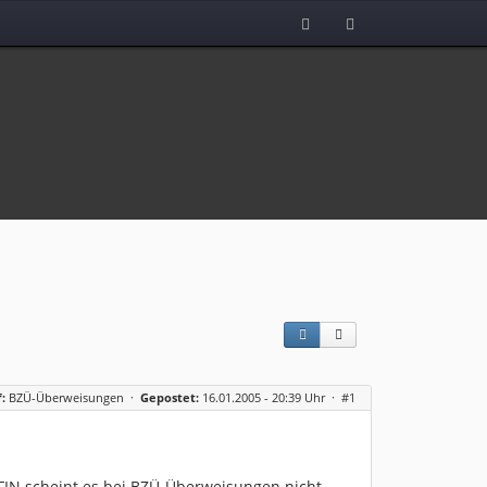
:
BZÜ-Überweisungen
·
Gepostet:
16.01.2005 - 20:39 Uhr ·
#1
eFIN scheint es bei BZÜ-Überweisungen nicht