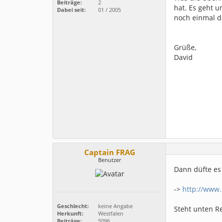
Beiträge:
2
hat. Es geht u
Dabei seit:
01 / 2005
noch einmal d
Grüße,
David
Captain FRAG
Benutzer
Dann düfte es
->
http://www.
Geschlecht:
keine Angabe
Steht unten Re
Herkunft:
Westfalen
Beiträge:
5096