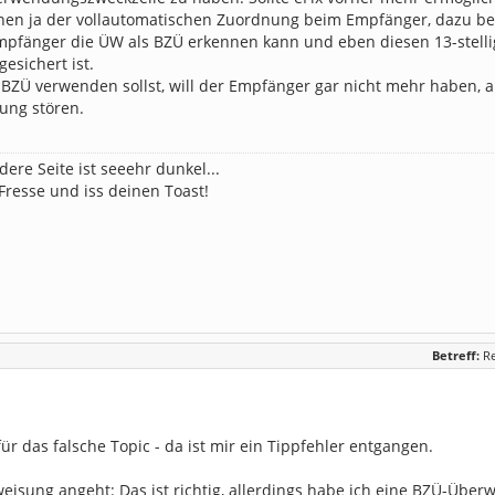
nen ja der vollautomatischen Zuordnung beim Empfänger, dazu be
pfänger die ÜW als BZÜ erkennen kann und eben diesen 13-stellig
esichert ist.
BZÜ verwenden sollst, will der Empfänger gar nicht mehr haben, a
ung stören.
dere Seite ist seeehr dunkel...
 Fresse und iss deinen Toast!
Betreff:
R
für das falsche Topic - da ist mir ein Tippfehler entgangen.
isung angeht: Das ist richtig, allerdings habe ich eine BZÜ-Überwe