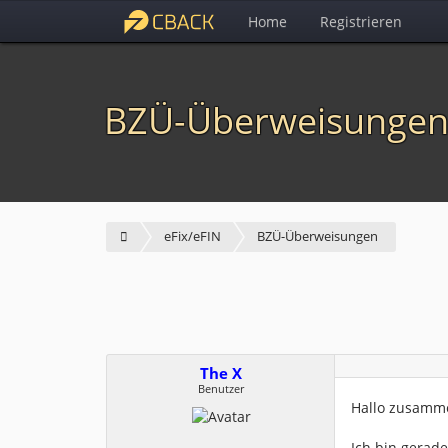
Home
Registrieren
BZÜ-Überweisunge
eFix/eFIN
BZÜ-Überweisungen
The X
Benutzer
Hallo zusamm
Ich bin gerad