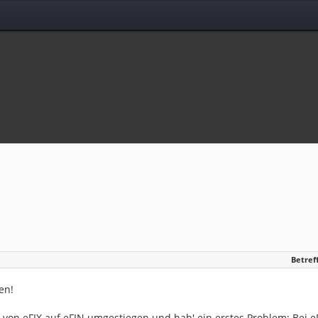
n
Betreff
en!
e von eFIX auf eFIN umgestiegen und hab' ein erstes Problem: Bei 