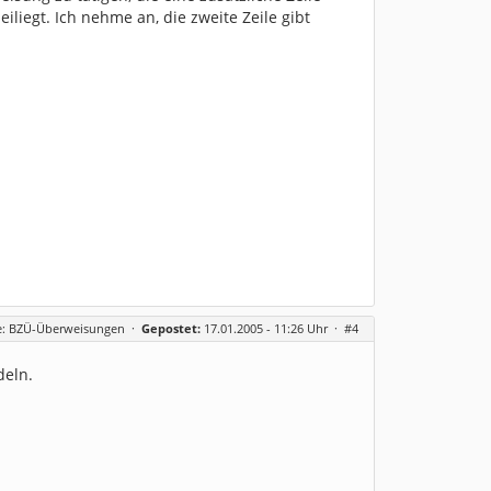
liegt. Ich nehme an, die zweite Zeile gibt
e: BZÜ-Überweisungen
·
Gepostet:
17.01.2005 - 11:26 Uhr ·
#4
deln.