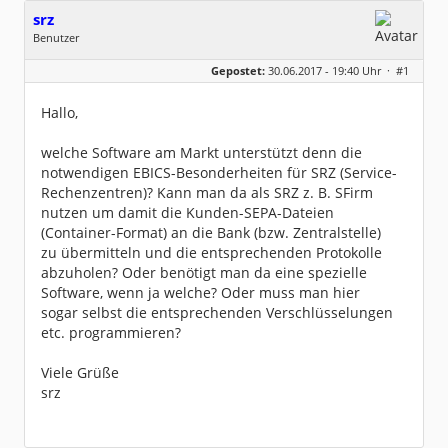
srz
Benutzer
Geschlecht:
keine Angabe
Gepostet:
30.06.2017 - 19:40 Uhr ·
#1
Beiträge:
3
Dabei seit:
06 / 2017
Hallo,
welche Software am Markt unterstützt denn die
notwendigen EBICS-Besonderheiten für SRZ (Service-
Rechenzentren)? Kann man da als SRZ z. B. SFirm
nutzen um damit die Kunden-SEPA-Dateien
(Container-Format) an die Bank (bzw. Zentralstelle)
zu übermitteln und die entsprechenden Protokolle
abzuholen? Oder benötigt man da eine spezielle
Software, wenn ja welche? Oder muss man hier
sogar selbst die entsprechenden Verschlüsselungen
etc. programmieren?
Viele Grüße
srz