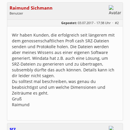
Raimund Sichmann
Benutzer
Geschlecht:
keine Angabe
Gepostet:
03.07.2017 - 17:38 Uhr ·
#2
Beiträge:
8491
Dabei seit:
08 / 2002
Wir haben Kunden, die erfolgreich seit längerem mit
dem genossenschaftlichen Profi cash SRZ-Dateien
senden und Protokolle holen. Die Dateien werden
aber meines Wissens aus einer eigenen Software
generiert. Windata hat z.B. auch eine Lösung, um
SRZ-Dateien zu generieren und zu übertragen,
subsembly dürfte das auch können. Details kann ich
dir leider nicht sagen.
Du solltest mal beschreiben, was genau du
beabsichtigst und um welche Dimensionen und
Zeiträume es geht.
Gruß
Raimund
srz