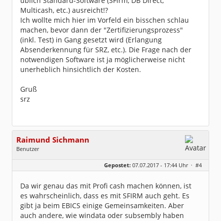
üblich Standard-Software (SFirm, DB Direct,
Multicash, etc.) ausreicht!?
Ich wollte mich hier im Vorfeld ein bisschen schlau
machen, bevor dann der "Zertifizierungsprozess"
(inkl. Test) in Gang gesetzt wird (Erlangung
Absenderkennung für SRZ, etc.). Die Frage nach der
notwendigen Software ist ja möglicherweise nicht
unerheblich hinsichtlich der Kosten.
Gruß
srz
Raimund Sichmann
Benutzer
Geschlecht:
keine Angabe
Gepostet:
07.07.2017 - 17:44 Uhr ·
#4
Beiträge:
8491
Dabei seit:
08 / 2002
Da wir genau das mit Profi cash machen können, ist
es wahrscheinlich, dass es mit SFIRM auch geht. Es
gibt ja beim EBICS einige Gemeinsamkeiten. Aber
auch andere, wie windata oder subsembly haben