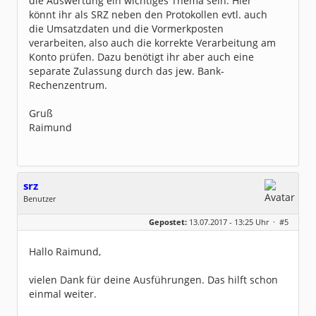
die Auswertung ein wichtiges Thema sein. Hier
könnt ihr als SRZ neben den Protokollen evtl. auch
die Umsatzdaten und die Vormerkposten
verarbeiten, also auch die korrekte Verarbeitung am
Konto prüfen. Dazu benötigt ihr aber auch eine
separate Zulassung durch das jew. Bank-
Rechenzentrum.
Gruß
Raimund
srz
Benutzer
Geschlecht:
keine Angabe
Gepostet:
13.07.2017 - 13:25 Uhr ·
#5
Beiträge:
3
Dabei seit:
06 / 2017
Hallo Raimund,
vielen Dank für deine Ausführungen. Das hilft schon
einmal weiter.