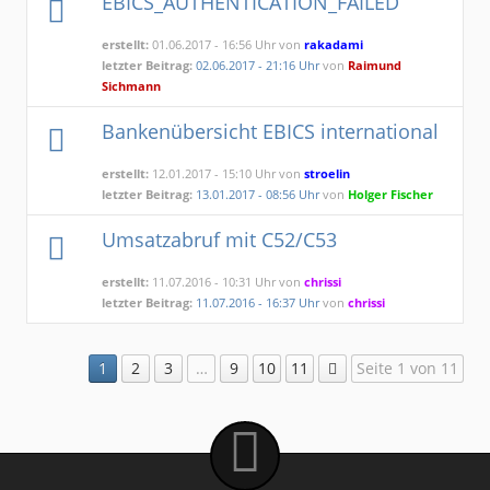
EBICS_AUTHENTICATION_FAILED
erstellt:
01.06.2017 - 16:56 Uhr von
rakadami
letzter Beitrag:
02.06.2017 - 21:16 Uhr
von
Raimund
Sichmann
Bankenübersicht EBICS international
erstellt:
12.01.2017 - 15:10 Uhr von
stroelin
letzter Beitrag:
13.01.2017 - 08:56 Uhr
von
Holger Fischer
Umsatzabruf mit C52/C53
erstellt:
11.07.2016 - 10:31 Uhr von
chrissi
letzter Beitrag:
11.07.2016 - 16:37 Uhr
von
chrissi
1
2
3
…
9
10
11
Seite 1 von 11