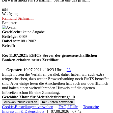
Da wir ja direkt FinTS machen, betrifft uns das ja nicht.
mfg
Wolfgang
Raimund Sichmann
Benutzer
Geschlecht:
keine Angabe
Beiträge:
8489
Dabei seit:
08 / 2002
Betreff:
Re: 11.07.2021: EBICS Server der genossenschaftlichen
Banken erhalten neues Zertifikat
·
Gepostet:
10.07.2021 - 10:23 Uhr ·
#3
Einige nutzen die Verfahren parallel, daher haben wir auch extra
reingeschrieben, dass weder Browserbanking noch FinTS betroffen
sind. Aber einige lesen die Anschreiben halt auch nur oberflächlich
und halten einen weiterführenden Hinweis auf die eigenen
Infoseiten schon für eine Zumutung.
Gewählte Zitate für Mehrfachzitierung:
0
Auswahl zurücksetzen
mit Zitaten antworten
Cookie-Einstellungen verwalten
·
FAQ / Hilfe
·
Teamseite
·
Impressum & Datenschutz
|
07.08.2026 - 07:42