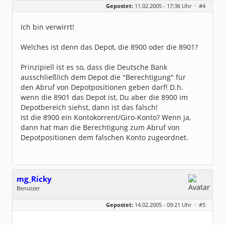
Gepostet:
11.02.2005 - 17:36 Uhr ·
#4
Beiträge:
11
Dabei seit:
01 / 2005
Ich bin verwirrt!
Welches ist denn das Depot, die 8900 oder die 8901?
Prinzipiell ist es so, dass die Deutsche Bank
ausschließlich dem Depot die "Berechtigung" für
den Abruf von Depotpositionen geben darf! D.h.
wenn die 8901 das Depot ist, Du aber die 8900 im
Depotbereich siehst, dann ist das falsch!
Ist die 8900 ein Kontokorrent/Giro-Konto? Wenn ja,
dann hat man die Berechtigung zum Abruf von
Depotpositionen dem falschen Konto zugeordnet.
mg_Ricky
Benutzer
Geschlecht:
keine Angabe
Gepostet:
14.02.2005 - 09:21 Uhr ·
#5
Beiträge:
3
Dabei seit:
02 / 2005