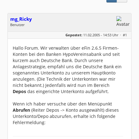
mg_Ricky
Benutzer
Geschlecht:
keine Angabe
Gepostet:
11.02.2005 - 14:53 Uhr ·
#1
Beiträge:
3
Dabei seit:
02 / 2005
Hallo Forum. Wir verwalten über eFin 2.6.5 Firmen-
Konten bei den Banken HypoVereinsabank und seit
kurzem auch Deutsche Bank. Durch unsere
Anlagestrategie, empfahl uns die Deutsche Bank ein
sogenanntes Unterkonto zu unserem Hauptkonto
anzulegen. (Die Technik der Unterkonten war mir
nicht bekannt.) Jedenfalls wird nun im Bereich
Depos
das eingerichte Unterkonto aufgeführt.
Wenn ich haber versuche über den Menüpunkt
Abrufen
(Reiter Depos -> Konto ausgewählt) dieses
Unterkonto/Depo abzurufen, erhalte ich folgende
Fehlermeldung: