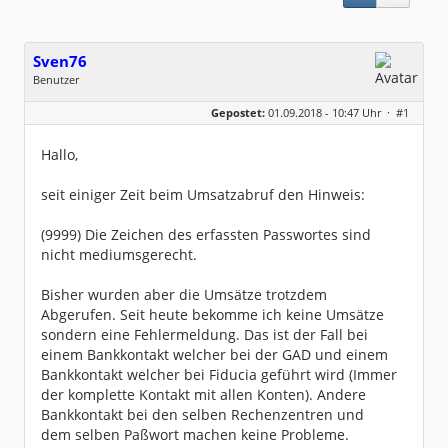
Sven76
Benutzer
Geschlecht:
Gepostet:
01.09.2018 - 10:47 Uhr ·
#1
Herkunft:
Vaihingen an der Enz
Beiträge:
227
Dabei seit:
04 / 2008
Hallo,
seit einiger Zeit beim Umsatzabruf den Hinweis:
(9999) Die Zeichen des erfassten Passwortes sind
nicht mediumsgerecht.
Bisher wurden aber die Umsätze trotzdem
Abgerufen. Seit heute bekomme ich keine Umsätze
sondern eine Fehlermeldung. Das ist der Fall bei
einem Bankkontakt welcher bei der GAD und einem
Bankkontakt welcher bei Fiducia geführt wird (Immer
der komplette Kontakt mit allen Konten). Andere
Bankkontakt bei den selben Rechenzentren und
dem selben Paßwort machen keine Probleme.