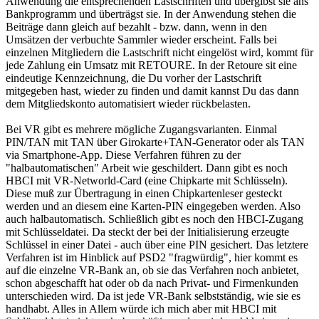
Anwendung die entsprechenden Lastschriften und übergibst sie ans
Bankprogramm und überträgst sie. In der Anwendung stehen die
Beiträge dann gleich auf bezahlt - bzw. dann, wenn in den
Umsätzen der verbuchte Sammler wieder erscheint. Falls bei
einzelnen Mitgliedern die Lastschrift nicht eingelöst wird, kommt für
jede Zahlung ein Umsatz mit RETOURE. In der Retoure sit eine
eindeutige Kennzeichnung, die Du vorher der Lastschrift
mitgegeben hast, wieder zu finden und damit kannst Du das dann
dem Mitgliedskonto automatisiert wieder rückbelasten.
Bei VR gibt es mehrere mögliche Zugangsvarianten. Einmal
PIN/TAN mit TAN über Girokarte+TAN-Generator oder als TAN
via Smartphone-App. Diese Verfahren führen zu der
"halbautomatischen" Arbeit wie geschildert. Dann gibt es noch
HBCI mit VR-Networld-Card (eine Chipkarte mit Schlüsseln).
Diese muß zur Übertragung in einen Chipkartenleser gesteckt
werden und an diesem eine Karten-PIN eingegeben werden. Also
auch halbautomatisch. Schließlich gibt es noch den HBCI-Zugang
mit Schlüsseldatei. Da steckt der bei der Initialisierung erzeugte
Schlüssel in einer Datei - auch über eine PIN gesichert. Das letztere
Verfahren ist im Hinblick auf PSD2 "fragwürdig", hier kommt es
auf die einzelne VR-Bank an, ob sie das Verfahren noch anbietet,
schon abgeschafft hat oder ob da nach Privat- und Firmenkunden
unterschieden wird. Da ist jede VR-Bank selbstständig, wie sie es
handhabt. Alles in Allem würde ich mich aber mit HBCI mit