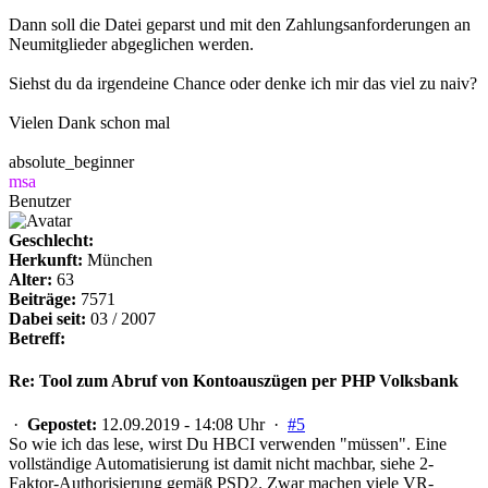
Dann soll die Datei geparst und mit den Zahlungsanforderungen an
Neumitglieder abgeglichen werden.
Siehst du da irgendeine Chance oder denke ich mir das viel zu naiv?
Vielen Dank schon mal
absolute_beginner
msa
Benutzer
Geschlecht:
Herkunft:
München
Alter:
63
Beiträge:
7571
Dabei seit:
03 / 2007
Betreff:
Re: Tool zum Abruf von Kontoauszügen per PHP Volksbank
·
Gepostet:
12.09.2019 - 14:08 Uhr ·
#5
So wie ich das lese, wirst Du HBCI verwenden "müssen". Eine
vollständige Automatisierung ist damit nicht machbar, siehe 2-
Faktor-Authorisierung gemäß PSD2. Zwar machen viele VR-