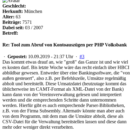
Geschlecht:
Herkunft:
München
Alter:
63
Beiträge:
7571
Dabei seit:
03 / 2007
Betreff:
Re: Tool zum Abruf von Kontoauszügen per PHP Volksbank
·
Gepostet:
10.09.2019 - 21:37 Uhr ·
#3
Das kommt etwas drauf an, wie "groß" das Ganze ist und wie viel
es kosten darf. Bis letzte Woche wäre das recht einfach über HBCI
abbildbar gewesen. Entweder über eine Bankingsoftware, die "von
außen gesteuert", also z.B. per Befehlszeile, Umsätze regelmäßig
abholt und bereitstellt. Diese Umsatzdatei (heutzutage kommt das
üblicherweise im CAMT-Format als XML-Datei von der Bank)
kann dann von der Vereinsverwaltung gelesen und interpretiert
werden und die entsprechenden Schritte dann unternommen
werden. Hierfür gibt es auch entsprechende Parser-Bibliotheken,
z.B. von der Firma Subsembly. Alternativ könnte man aber auch
von dem Programm, mit dem man die Umsätze abholt, diese als
CSV-Datei für die Verwaltung bereitstellen lassen und diese dann
mehr oder weniger direkt verarbeiten.