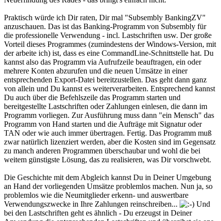
Praktisch würde ich Dir raten, Dir mal "Subsembly BankingZV"
anzuschauen. Das ist das Banking-Programm von Subsembly für
die professionelle Verwendung - incl. Lastschriften usw. Der große
Vorteil dieses Programmes (zumindestens der Windows-Version, mit
der arbeite ich) ist, dass es eine CommandLine-Schnittstelle hat. Du
kannst also das Programm via Aufrufzeile beauftragen, ein oder
mehrere Konten abzurufen und die neuen Umsätze in einer
entsprechenden Export-Datei bereitzustellen. Das geht dann ganz
von allein und Du kannst es weiterverarbeiten. Entsprechend kannst
Du auch über die Befehlszeile das Programm starten und
bereitgestellte Lastschriften oder Zahlungen einlesen, die dann im
Programm vorliegen. Zur Ausführung muss dann "ein Mensch" das
Programm von Hand starten und die Aufträge mit Signatur oder
TAN oder wie auch immer übertragen. Fertig. Das Programm muß
zwar natürlich lizenziert werden, aber die Kosten sind im Gegensatz
zu manch anderen Programmen überschaubar und wohl die bei
weitem günstigste Lösung, das zu realisieren, was Dir vorschwebt.
Die Geschichte mit dem Abgleich kannst Du in Deiner Umgebung
an Hand der vorliegenden Umsätze problemlos machen. Nun ja, so
problemlos wie die Neumitglieder erkenn- und auswertbare
Verwendungszwecke in Ihre Zahlungen reinschreiben...
Und
bei den Lastschriften geht es ähnlich - Du erzeugst in Deiner