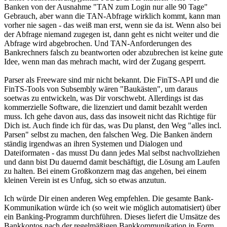
Banken von der Ausnahme "TAN zum Login nur alle 90 Tage"
Gebrauch, aber wann die TAN-Abfrage wirklich kommt, kann man
vorher nie sagen - das weiß man erst, wenn sie da ist. Wenn also bei
der Abfrage niemand zugegen ist, dann geht es nicht weiter und die
Abfrage wird abgebrochen. Und TAN-Anforderungen des
Bankrechners falsch zu beantworten oder abzubrechen ist keine gute
Idee, wenn man das mehrach macht, wird der Zugang gesperrt.
Parser als Freeware sind mir nicht bekannt. Die FinTS-API und die
FinTS-Tools von Subsembly wären "Baukästen", um daraus
soetwas zu entwickeln, was Dir vorschwebt. Allerdings ist das
kommerzielle Software, die lizenziert und damit bezahlt werden
muss. Ich gehe davon aus, dass das insoweit nicht das Richtige für
Dich ist. Auch finde ich für das, was Du planst, den Weg "alles incl.
Parsen" selbst zu machen, den falschen Weg. Die Banken ändern
ständig irgendwas an ihren Systemen und Dialogen und
Dateiformaten - das musst Du dann jedes Mal selbst nachvollziehen
und dann bist Du dauernd damit beschäftigt, die Lösung am Laufen
zu halten. Bei einem Großkonzern mag das angehen, bei einem
kleinen Verein ist es Unfug, sich so etwas anzutun.
Ich würde Dir einen anderen Weg empfehlen. Die gesamte Bank-
Kommunikation würde ich (so weit wie möglich automatisiert) über
ein Banking-Programm durchführen. Dieses liefert die Umsätze des
Bankkontos nach der regelmäßigen Bankkommunikation in Form