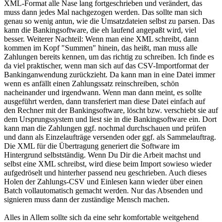
XML-Format alle Nase lang fortgeschrieben und verändert, das
muss dann jedes Mal nachgezogen werden. Das sollte man sich
genau so wenig antun, wie die Umsatzdateien selbst zu parsen. Das
kann die Bankingsoftware, die eh laufend angepaßt wird, viel
besser. Weiterer Nachteil: Wenn man eine XML schreibt, dann
kommen im Kopf "Summen" hinein, das heißt, man muss alle
Zahlungen bereits kennen, um das richtig zu schreiben. Ich finde es
da viel praktischer, wenn man sich auf das CSV-Importformat der
Bankinganwendung zurückzieht. Da kann man in eine Datei immer
wenn es anfällt einen Zahlungssatz reinschreiben, schön
nacheinander und irgendwann. Wenn man dann meint, es sollte
ausgeführt werden, dann transferiert man diese Datei einfach auf
den Rechner mit der Bankingsoftware, löscht bzw. verschiebt sie auf
dem Ursprungssystem und liest sie in die Bankingsoftware ein. Dort
kann man die Zahlungen ggf. nochmal durchschauen und prüfen
und dann als Einzelaufträge versenden oder ggf. als Sammelauftrag.
Die XML für die Übertragung generiert die Software im
Hintergrund selbstständig. Wenn Du Dir die Arbeit machst und
selbst eine XML schreibst, wird diese beim Import sowieso wieder
aufgedröselt und hinterher passend neu geschrieben. Auch dieses
Holen der Zahlungs-CSV und Einlesen kann wieder über einen
Batch vollautomatisch gemacht werden. Nur das Absenden und
signieren muss dann der zuständige Mensch machen.
Alles in Allem sollte sich da eine sehr komfortable weitgehend