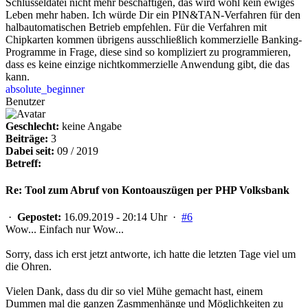
Schlüsseldatei nicht mehr beschäftigen, das wird wohl kein ewiges
Leben mehr haben. Ich würde Dir ein PIN&TAN-Verfahren für den
halbautomatischen Betrieb empfehlen. Für die Verfahren mit
Chipkarten kommen übrigens ausschließlich kommerzielle Banking-
Programme in Frage, diese sind so kompliziert zu programmieren,
dass es keine einzige nichtkommerzielle Anwendung gibt, die das
kann.
absolute_beginner
Benutzer
Geschlecht:
keine Angabe
Beiträge:
3
Dabei seit:
09 / 2019
Betreff:
Re: Tool zum Abruf von Kontoauszügen per PHP Volksbank
·
Gepostet:
16.09.2019 - 20:14 Uhr ·
#6
Wow... Einfach nur Wow...
Sorry, dass ich erst jetzt antworte, ich hatte die letzten Tage viel um
die Ohren.
Vielen Dank, dass du dir so viel Mühe gemacht hast, einem
Dummen mal die ganzen Zasmmenhänge und Möglichkeiten zu