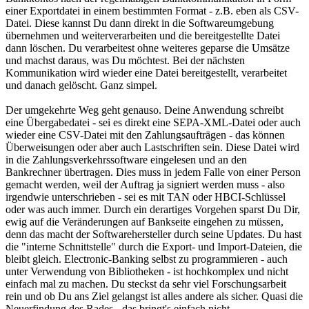
einer Exportdatei in einem bestimmten Format - z.B. eben als CSV-
Datei. Diese kannst Du dann direkt in die Softwareumgebung
übernehmen und weiterverarbeiten und die bereitgestellte Datei
dann löschen. Du verarbeitest ohne weiteres geparse die Umsätze
und machst daraus, was Du möchtest. Bei der nächsten
Kommunikation wird wieder eine Datei bereitgestellt, verarbeitet
und danach gelöscht. Ganz simpel.
Der umgekehrte Weg geht genauso. Deine Anwendung schreibt
eine Übergabedatei - sei es direkt eine SEPA-XML-Datei oder auch
wieder eine CSV-Datei mit den Zahlungsaufträgen - das können
Überweisungen oder aber auch Lastschriften sein. Diese Datei wird
in die Zahlungsverkehrssoftware eingelesen und an den
Bankrechner übertragen. Dies muss in jedem Falle von einer Person
gemacht werden, weil der Auftrag ja signiert werden muss - also
irgendwie unterschrieben - sei es mit TAN oder HBCI-Schlüssel
oder was auch immer. Durch ein derartiges Vorgehen sparst Du Dir,
ewig auf die Veränderungen auf Bankseite eingehen zu müssen,
denn das macht der Softwarehersteller durch seine Updates. Du hast
die "interne Schnittstelle" durch die Export- und Import-Dateien, die
bleibt gleich. Electronic-Banking selbst zu programmieren - auch
unter Verwendung von Bibliotheken - ist hochkomplex und nicht
einfach mal zu machen. Du steckst da sehr viel Forschungsarbeit
rein und ob Du ans Ziel gelangst ist alles andere als sicher. Quasi die
Neuerfindung des Rades - das bringt's einfach nicht.