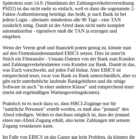
Spätestens zum 14.9. (Startdatum der Zahlungsverkehrsverordnung
PSD2) ist das nicht mehr so einfach, weil es dann die sogenannte 2-
Faktor-Authentisierung benötigt, das heißt, je nach Bank ist bei
jedem Login - alternativ mindestens alle 90 Tage - eine TAN
zusätzlich nötig. Damit ist der Abruf dann nicht mehr komplett
automatisierbar - irgendwer muß die TAN ja erzeugen und
eingeben.
Wenn der Verein groß und finanziell potent genug ist, könnte man
auf den Firmenkundenstandard EBICS setzen. Dies ist unter'm
Strich ein Filetransfer - Umsatz-Dateien von der Bank zum Kunden
und Zahlungsverkehrsdateien vom Kunden zur Bank. Damit ist das,
was Euch vorschwebt, auf jeden Fall lösbar. Aber EBICS ist
entsprechend teuer, zwar von Bank zu Bank unterschiedlich, aber es
gibt nicht unterhebliche laufende Bankgebühren und die nötige
Software ist auch "in einer anderen Klasse" und entsprechend teuer
(meist mit regelmäßigen Wartungsvertragskosten).
Praktisch ist es noch dazu so, dass HBCI-Zugänge nur für
"natürliche Personen" erstellt werden, es muß also "jemand" den
Abruf erledigen. Wobei es durchaus möglich ist, dass der jemand
einen nur-Abruf-Zugang erhält, also keine Zahlungen mit seinem
Zugang veranlassen kann.
Im Falle von EBICS ist das Ganze gar kein Problem, da können die