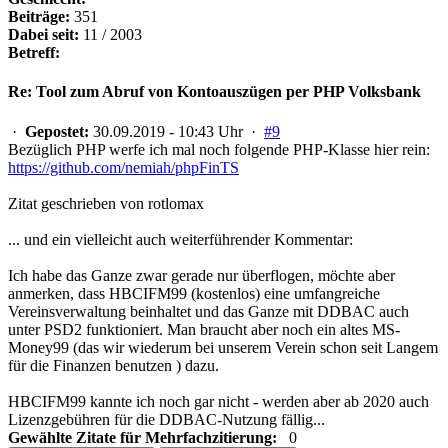
Beiträge:
351
Dabei seit:
11 / 2003
Betreff:
Re: Tool zum Abruf von Kontoauszügen per PHP Volksbank
·
Gepostet:
30.09.2019 - 10:43 Uhr ·
#9
Bezüglich PHP werfe ich mal noch folgende PHP-Klasse hier rein:
https://github.com/nemiah/phpFinTS
Zitat geschrieben von rotlomax
... und ein vielleicht auch weiterführender Kommentar:
Ich habe das Ganze zwar gerade nur überflogen, möchte aber
anmerken, dass HBCIFM99 (kostenlos) eine umfangreiche
Vereinsverwaltung beinhaltet und das Ganze mit DDBAC auch
unter PSD2 funktioniert. Man braucht aber noch ein altes MS-
Money99 (das wir wiederum bei unserem Verein schon seit Langem
für die Finanzen benutzen ) dazu.
HBCIFM99 kannte ich noch gar nicht - werden aber ab 2020 auch
Lizenzgebühren für die DDBAC-Nutzung fällig...
Gewählte Zitate für Mehrfachzitierung:
0