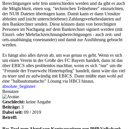
Berechtigungen sehr fein unterschieden werden und da gibt es auch
die Möglichkeit, einen sog. "technischen Teilnehmer" einzurichten,
der NUR Dateien übertragen kann. Damit kann er dann Umsätze
abholen und (nicht unterschriebene) Zahlungsverkehrsdateien auf
den Bankrechner senden. Diese können dann von berechtigten
Personen im Nachgang auf dem Bankrechner signiert werden (mit
Einzel- oder Mehrfachzeichnungsberechtigungen - auch zeit- und
orts-unabhängig voneinander) und damit zur Ausführung gebracht
werden.
Es hängt also alles davon ab, um was genau es geht. Wenn es sich
um einen Verein in der Größe des FC Bayern handelt, dann ist das
über EBICS alles problemlos machbar, wenn es sich "nur" um die
"Freunde der Feuerwehr Hintertupfing" handelt, dann wäre das viel
zu teuer und zu aufwändig mit EBICS. Dann müßte man wohl auf
eine "halbautomatische" Lösung via HBCI hinaus.
absolute_beginner
Benutzer
Geschlecht:
keine Angabe
Beiträge:
3
Dabei seit:
09 / 2019
Betreff:
Re: Tool zum Abruf von Kontoauszügen per PHP Volksbank