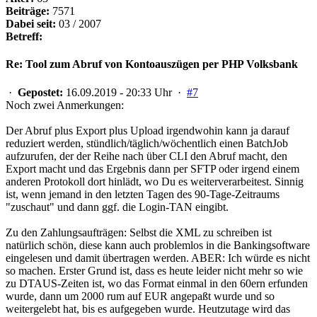
Beiträge:
7571
Dabei seit:
03 / 2007
Betreff:
Re: Tool zum Abruf von Kontoauszügen per PHP Volksbank
·
Gepostet:
16.09.2019 - 20:33 Uhr ·
#7
Noch zwei Anmerkungen:
Der Abruf plus Export plus Upload irgendwohin kann ja darauf
reduziert werden, stündlich/täglich/wöchentlich einen BatchJob
aufzurufen, der der Reihe nach über CLI den Abruf macht, den
Export macht und das Ergebnis dann per SFTP oder irgend einem
anderen Protokoll dort hinlädt, wo Du es weiterverarbeitest. Sinnig
ist, wenn jemand in den letzten Tagen des 90-Tage-Zeitraums
"zuschaut" und dann ggf. die Login-TAN eingibt.
Zu den Zahlungsaufträgen: Selbst die XML zu schreiben ist
natürlich schön, diese kann auch problemlos in die Bankingsoftware
eingelesen und damit übertragen werden. ABER: Ich würde es nicht
so machen. Erster Grund ist, dass es heute leider nicht mehr so wie
zu DTAUS-Zeiten ist, wo das Format einmal in den 60ern erfunden
wurde, dann um 2000 rum auf EUR angepaßt wurde und so
weitergelebt hat, bis es aufgegeben wurde. Heutzutage wird das