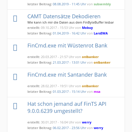
letzter Beitrag:
08.08.2019 - 11:45 Uhr
von
subsembly
CAMT Datensätze Dekodieren
Wie kann ich mir die Daten aus dem FinByteBuffer lesbar
machen
erstellt:
09.10.2017 - 15:53 Uhr von
Mobuy
letzter Beitrag:
01.04.2019 - 16:42 Uhr
von
LarsEWA
FinCmd.exe mit Wüstenrot Bank
erstellt:
20.03.2017 - 21:57 Uhr von
onlbanker
letzter Beitrag:
21.03.2017 - 13:01 Uhr
von
onlbanker
FinCmd.exe mit Santander Bank
erstellt:
28.02.2017 - 19:51 Uhr von
onlbanker
letzter Beitrag:
01.03.2017 - 15:14 Uhr
von
msa
Hat schon jemand auf FinTS API
9.0.0.6239 umgestellt?
erstellt:
30.01.2017 - 16:04 Uhr von
werry
letzter Beitrag:
06.02.2017 - 23:56 Uhr
von
werry