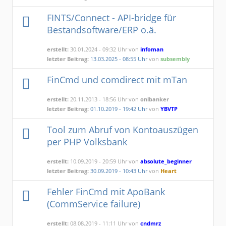
FINTS/Connect - API-bridge für
Bestandsoftware/ERP o.ä.
erstellt:
30.01.2024 - 09:32 Uhr von
infoman
letzter Beitrag:
13.03.2025 - 08:55 Uhr
von
subsembly
FinCmd und comdirect mit mTan
erstellt:
20.11.2013 - 18:56 Uhr von
onlbanker
letzter Beitrag:
01.10.2019 - 19:42 Uhr
von
YBVTP
Tool zum Abruf von Kontoauszügen
per PHP Volksbank
erstellt:
10.09.2019 - 20:59 Uhr von
absolute_beginner
letzter Beitrag:
30.09.2019 - 10:43 Uhr
von
Heart
Fehler FinCmd mit ApoBank
(CommService failure)
erstellt:
08.08.2019 - 11:11 Uhr von
cndmrz