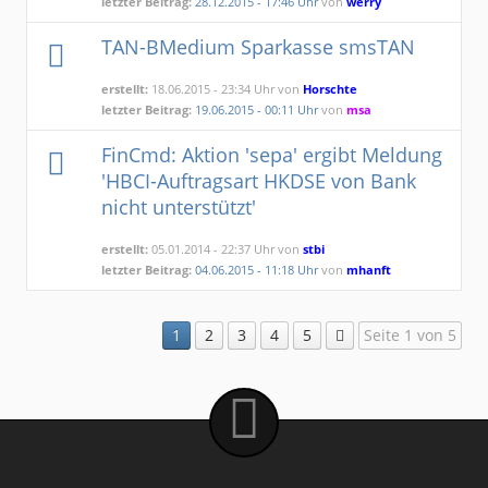
letzter Beitrag:
28.12.2015 - 17:46 Uhr
von
werry
TAN-BMedium Sparkasse smsTAN
erstellt:
18.06.2015 - 23:34 Uhr von
Horschte
letzter Beitrag:
19.06.2015 - 00:11 Uhr
von
msa
FinCmd: Aktion 'sepa' ergibt Meldung
'HBCI-Auftragsart HKDSE von Bank
nicht unterstützt'
erstellt:
05.01.2014 - 22:37 Uhr von
stbi
letzter Beitrag:
04.06.2015 - 11:18 Uhr
von
mhanft
1
2
3
4
5
Seite 1 von 5