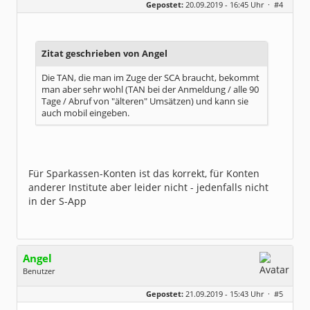
Gepostet:
20.09.2019 - 16:45 Uhr ·
#4
Herkunft:
das Tor zur Welt
Beiträge:
78
Dabei seit:
11 / 2006
Zitat geschrieben von Angel
Die TAN, die man im Zuge der SCA braucht, bekommt
man aber sehr wohl (TAN bei der Anmeldung / alle 90
Tage / Abruf von "älteren" Umsätzen) und kann sie
auch mobil eingeben.
Für Sparkassen-Konten ist das korrekt, für Konten
anderer Institute aber leider nicht - jedenfalls nicht
in der S-App
Angel
Benutzer
Geschlecht:
Gepostet:
21.09.2019 - 15:43 Uhr ·
#5
Herkunft:
NRW
Alter:
43