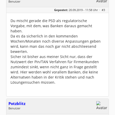
Benutzer
Geschlecht:
Gepostet:
20.09.2019 - 11:58 Uhr ·
#3
Herkunft:
Korschenbroich
Alter:
54
Beiträge:
6251
Du mischt gerade die PSD als regulatorische
Dabei seit:
02 / 2003
Vorgabe, mit dem, was Banken daraus gemacht
haben.
Da es da sicherlich in den kommenden
Wochen/Monaten noch diverse Anpassungen geben
wird, kann man das noch gar nicht abschlieesend
bewerten.
Sicher ist bisher aus meiner Sicht nur, dass der
Nutzwert der Pin/TAN Verfahren für Firmenkunden
zumindest sinkt, wenn nicht ganz in Frage gestellt
wird. Hier werden wohl vorallem Banken, die keine
Alternatven haben in der Kritik stehen und nach
Lösungensuchen müssen.
Potzblitz
Benutzer
Geschlecht:
keine Angabe