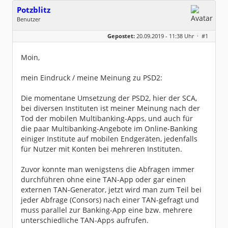
Potzblitz
Benutzer
Geschlecht:
keine Angabe
Gepostet:
20.09.2019 - 11:38 Uhr ·
#1
Herkunft:
das Tor zur Welt
Beiträge:
78
Dabei seit:
11 / 2006
Moin,
mein Eindruck / meine Meinung zu PSD2:
Die momentane Umsetzung der PSD2, hier der SCA,
bei diversen Instituten ist meiner Meinung nach der
Tod der mobilen Multibanking-Apps, und auch für
die paar Multibanking-Angebote im Online-Banking
einiger Institute auf mobilen Endgeräten, jedenfalls
für Nutzer mit Konten bei mehreren Instituten.
Zuvor konnte man wenigstens die Abfragen immer
durchführen ohne eine TAN-App oder gar einen
externen TAN-Generator, jetzt wird man zum Teil bei
jeder Abfrage (Consors) nach einer TAN-gefragt und
muss parallel zur Banking-App eine bzw. mehrere
unterschiedliche TAN-Apps aufrufen.