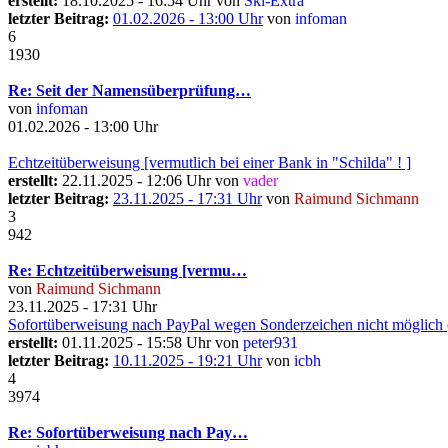
erstellt:
18.10.2025 - 16:54 Uhr von
Ski-Extra
letzter Beitrag:
01.02.2026 - 13:00 Uhr
von
infoman
6
1930
Re: Seit der Namensüberprüfung…
von
infoman
01.02.2026 - 13:00 Uhr
Echtzeitüberweisung [vermutlich bei einer Bank in "Schilda" ! ]
erstellt:
22.11.2025 - 12:06 Uhr von
vader
letzter Beitrag:
23.11.2025 - 17:31 Uhr
von
Raimund Sichmann
3
942
Re: Echtzeitüberweisung [vermu…
von
Raimund Sichmann
23.11.2025 - 17:31 Uhr
Sofortüberweisung nach PayPal wegen Sonderzeichen nicht möglic
erstellt:
01.11.2025 - 15:58 Uhr von
peter931
letzter Beitrag:
10.11.2025 - 19:21 Uhr
von
icbh
4
3974
Re: Sofortüberweisung nach Pay…