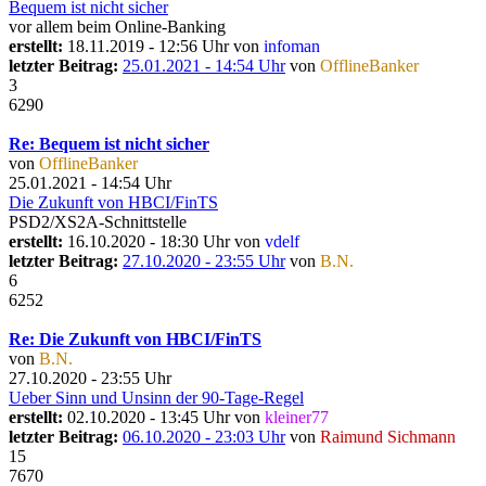
Bequem ist nicht sicher
vor allem beim Online-Banking
erstellt:
18.11.2019 - 12:56 Uhr von
infoman
letzter Beitrag:
25.01.2021 - 14:54 Uhr
von
OfflineBanker
3
6290
Re: Bequem ist nicht sicher
von
OfflineBanker
25.01.2021 - 14:54 Uhr
Die Zukunft von HBCI/FinTS
PSD2/XS2A-Schnittstelle
erstellt:
16.10.2020 - 18:30 Uhr von
vdelf
letzter Beitrag:
27.10.2020 - 23:55 Uhr
von
B.N.
6
6252
Re: Die Zukunft von HBCI/FinTS
von
B.N.
27.10.2020 - 23:55 Uhr
Ueber Sinn und Unsinn der 90-Tage-Regel
erstellt:
02.10.2020 - 13:45 Uhr von
kleiner77
letzter Beitrag:
06.10.2020 - 23:03 Uhr
von
Raimund Sichmann
15
7670