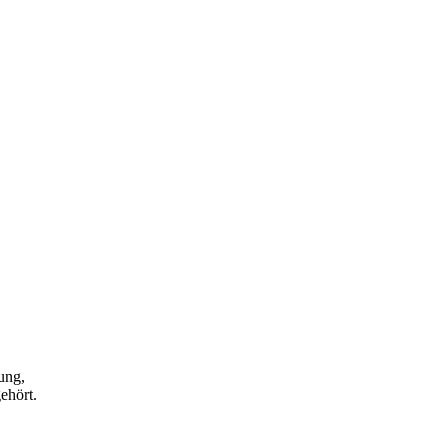
ung,
ehört.