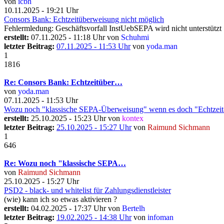
von
icbh
10.11.2025 - 19:21 Uhr
Consors Bank: Echtzeitüberweisung nicht möglich
Fehlermledung: Geschäftsvorfall InstUebSEPA wird nicht unterstützt
erstellt:
07.11.2025 - 11:18 Uhr von
Schuhmi
letzter Beitrag:
07.11.2025 - 11:53 Uhr
von
yoda.man
1
1816
Re: Consors Bank: Echtzeitüber…
von
yoda.man
07.11.2025 - 11:53 Uhr
Wozu noch "klassische SEPA-Überweisung" wenn es doch "Echtzeit
erstellt:
25.10.2025 - 15:23 Uhr von
kontex
letzter Beitrag:
25.10.2025 - 15:27 Uhr
von
Raimund Sichmann
1
646
Re: Wozu noch "klassische SEPA…
von
Raimund Sichmann
25.10.2025 - 15:27 Uhr
PSD2 - black- und whitelist für Zahlungsdienstleister
(wie) kann ich so etwas aktivieren ?
erstellt:
04.02.2025 - 17:37 Uhr von
Bertelh
letzter Beitrag:
19.02.2025 - 14:38 Uhr
von
infoman