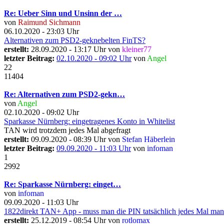
Re: Ueber Sinn und Unsinn der …
von
Raimund Sichmann
06.10.2020 - 23:03 Uhr
Alternativen zum PSD2-geknebelten FinTS?
erstellt:
28.09.2020 - 13:17 Uhr von
kleiner77
letzter Beitrag:
02.10.2020 - 09:02 Uhr
von
Angel
22
11404
Re: Alternativen zum PSD2-gekn…
von
Angel
02.10.2020 - 09:02 Uhr
Sparkasse Nürnberg: eingetragenes Konto in Whitelist
TAN wird trotzdem jedes Mal abgefragt
erstellt:
09.09.2020 - 08:39 Uhr von
Stefan Häberlein
letzter Beitrag:
09.09.2020 - 11:03 Uhr
von
infoman
1
2992
Re: Sparkasse Nürnberg: einget…
von
infoman
09.09.2020 - 11:03 Uhr
1822direkt TAN+ App - muss man die PIN tatsächlich jedes Mal man
erstellt:
25.12.2019 - 08:54 Uhr von
rotlomax