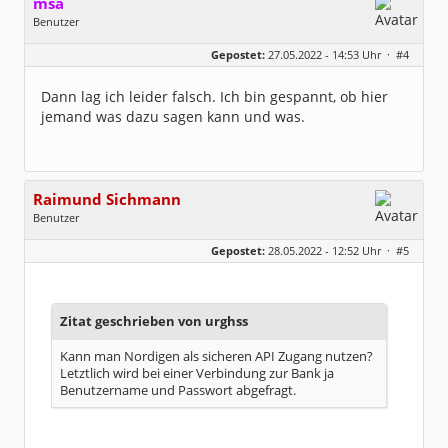
msa
Benutzer
Geschlecht:
Gepostet:
27.05.2022 - 14:53 Uhr ·
#4
Herkunft:
München
Alter:
63
Beiträge:
7571
Dann lag ich leider falsch. Ich bin gespannt, ob hier
Dabei seit:
03 / 2007
jemand was dazu sagen kann und was.
Raimund Sichmann
Benutzer
Geschlecht:
keine Angabe
Gepostet:
28.05.2022 - 12:52 Uhr ·
#5
Beiträge:
8491
Dabei seit:
08 / 2002
Zitat geschrieben von urghss
Kann man Nordigen als sicheren API Zugang nutzen?
Letztlich wird bei einer Verbindung zur Bank ja
Benutzername und Passwort abgefragt.