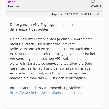
msa
Benutzer
Geschlecht:
Gepostet:
27.05.2022 - 14:42 Uhr ·
#2
Herkunft:
München
Alter:
63
Beiträge:
7571
Diese ganzen VPN-Zugänge sollte man sehr
Dabei seit:
03 / 2007
differenziert betrachten.
Deine Benutzerdaten laufen ja ohne VPN-Anbieter
nicht unverschlüsselt über das Internet.
Selbstverständlich werden diese Daten auch ohne
extra VPN verschlüsselt übertragen. Vielmehr ist bei
Verwendung eines solchen VPN-Anbieters eine
weitere Instanz zwischengeschaltet, über die Dein
gesamter Traffic läuft und der somit sehr genaue
Aufzeichnungen hat, was Du wann, wo und wie
machst. Ob man das will ist doch sehr fraglich.
Interessant in dem Zusammenhang vielleicht
https://www.heise.de/solutions…e=nat_teas