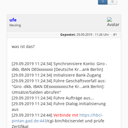
ufe
Neuling
Geschlecht:
keine Angabe
Gepostet:
29.09.2019 - 11:26 Uhr ·
#1
Beiträge:
1
Dabei seit:
09 / 2019
was ist das?
[29.09.2019 11:24:34] Synchronisiere Konto: Giro -
dkb, IBAN DE0xxxxxxx [Deutsche Kr...ank Berlin]
[29.09.2019 11:24:34] Initialisiere Bank-Zugang
[29.09.2019 11:24:34] Führe Geschäftsvorfall aus:
"Giro -dkb, IBAN DExxxxxxxxsche Kr...ank Berlin]:
Umsätze/Salden abrufen"
[29.09.2019 11:24:34] Führe Aufträge aus...
[29.09.2019 11:24:34] Führe Dialog-Initialisierung
aus
[29.09.2019 11:24:44]
Verbinde mit
https://hbci-
pintan.gad.de:443
/cgi-bin/hbciservlet und prüfe
Zertifikat