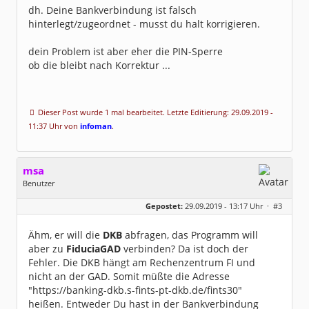
dh. Deine Bankverbindung ist falsch
hinterlegt/zugeordnet - musst du halt korrigieren.
dein Problem ist aber eher die PIN-Sperre
ob die bleibt nach Korrektur ...
Dieser Post wurde 1 mal bearbeitet. Letzte Editierung: 29.09.2019 -
11:37 Uhr von
infoman
.
msa
Benutzer
Geschlecht:
Gepostet:
29.09.2019 - 13:17 Uhr ·
#3
Herkunft:
München
Alter:
63
Beiträge:
7571
Ähm, er will die
DKB
abfragen, das Programm will
Dabei seit:
03 / 2007
aber zu
FiduciaGAD
verbinden? Da ist doch der
Fehler. Die DKB hängt am Rechenzentrum FI und
nicht an der GAD. Somit müßte die Adresse
"https://banking-dkb.s-fints-pt-dkb.de/fints30"
heißen. Entweder Du hast in der Bankverbindung