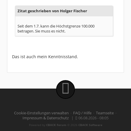
Zitat geschrieben von Holger Fischer
Seit dem 1.7. kann die Höchstgrenze 100.000
betragen. Sie muss es nicht.
Das ist auch mein Kenntnisstand.
Cookie-Einstellungen verwalten
·
FAQ / Hilfe
·
Teamseite
·
Impressum & Datenschutz
|
06.08.2026 - 08:05
Powered by
CBACK Forum
© 2026
CBACK Software