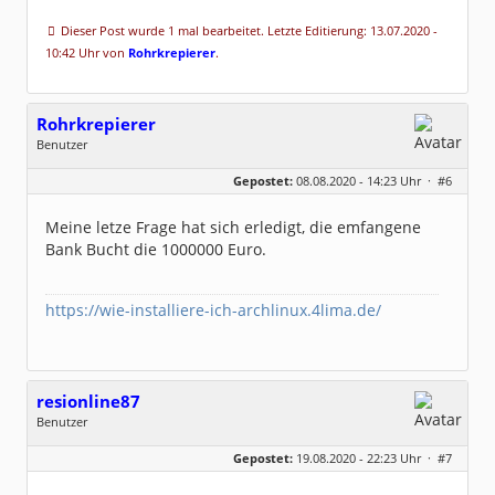
Dieser Post wurde 1 mal bearbeitet. Letzte Editierung: 13.07.2020 -
10:42 Uhr von
Rohrkrepierer
.
Rohrkrepierer
Benutzer
Geschlecht:
keine Angabe
Gepostet:
08.08.2020 - 14:23 Uhr ·
#6
Beiträge:
17
Dabei seit:
09 / 2018
Meine letze Frage hat sich erledigt, die emfangene
Bank Bucht die 1000000 Euro.
https://wie-installiere-ich-archlinux.4lima.de/
resionline87
Benutzer
Geschlecht:
keine Angabe
Gepostet:
19.08.2020 - 22:23 Uhr ·
#7
Alter:
39
Beiträge:
3
Dabei seit:
08 / 2020