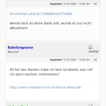
Geschlecht:
Gepostet:
12.07.2020 - 12:49 Uhr ·
#2
Beiträge:
8317
Dabei seit:
06 / 2008
forum/topic.php?p=154886#real154886
wende dich an deine Bank, evtl. wurde es nur nicht
aktualisiert.
Rohrkrepierer
Benutzer
Geschlecht:
keine Angabe
Gepostet:
12.07.2020 - 12:59 Uhr ·
#3
Beiträge:
17
Dabei seit:
09 / 2018
Äh bei den Banken habe ich kein Girokonto, was soll
ich dann machen, Informieren?
https://wie-installiere-ich-archlinux.4lima.de/