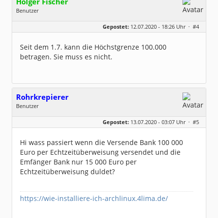
Holger Fischer
Benutzer
Geschlecht:
Gepostet:
12.07.2020 - 18:26 Uhr ·
#4
Herkunft:
Korschenbroich
Alter:
54
Beiträge:
6251
Seit dem 1.7. kann die Höchstgrenze 100.000
Dabei seit:
02 / 2003
betragen. Sie muss es nicht.
Rohrkrepierer
Benutzer
Geschlecht:
keine Angabe
Gepostet:
13.07.2020 - 03:07 Uhr ·
#5
Beiträge:
17
Dabei seit:
09 / 2018
Hi wass passiert wenn die Versende Bank 100 000
Euro per Echtzeitüberweisung versendet und die
Emfänger Bank nur 15 000 Euro per
Echtzeitüberweisung duldet?
https://wie-installiere-ich-archlinux.4lima.de/