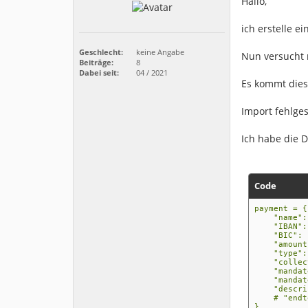
Hallo,
ich erstelle e
Geschlecht:
keine Angabe
Nun versucht m
Beiträge:
8
Dabei seit:
04 / 2021
Es kommt dies
Import fehlges
Ich habe die D
Code
payment = {
"name": "
"IBAN": "
"BIC": "B
"amount":
"type": "
"collectio
"mandate_
"mandate_d
"descript
# "endtoen
}