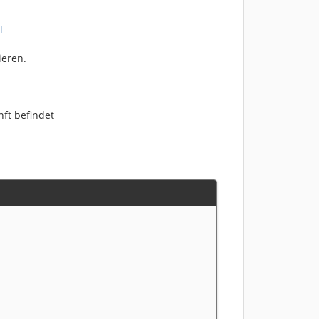
l
ieren.
nft befindet