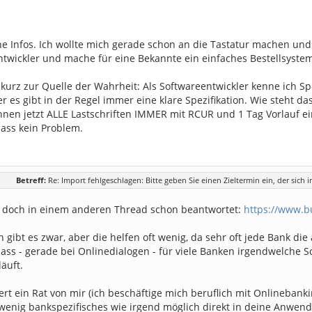
e Infos. Ich wollte mich gerade schon an die Tastatur machen und
ntwickler und mache für eine Bekannte ein einfaches Bestellsyste
kurz zur Quelle der Wahrheit: Als Softwareentwickler kenne ich S
er es gibt in der Regel immer eine klare Spezifikation. Wie steht 
önnen jetzt ALLE Lastschriften IMMER mit RCUR und 1 Tag Vorlauf e
dass kein Problem.
Betreff:
Re: Import fehlgeschlagen: Bitte geben Sie einen Zieltermin ein, der sich 
 doch in einem anderen Thread schon beantwortet:
https://www.
 gibt es zwar, aber die helfen oft wenig, da sehr oft jede Bank di
 dass - gerade bei Onlinedialogen - für viele Banken irgendwelch
äuft.
ert ein Rat von mir (ich beschäftige mich beruflich mit Onlinebanki
o wenig bankspezifisches wie irgend möglich direkt in deine Anwen