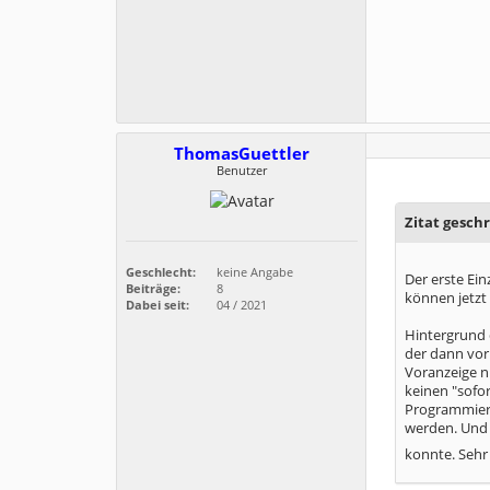
ThomasGuettler
Benutzer
Zitat gesch
Geschlecht:
keine Angabe
Der erste Ein
Beiträge:
8
können jetzt
Dabei seit:
04 / 2021
Hintergrund 
der dann vor
Voranzeige ni
keinen "sofo
Programmieru
werden. Und 
konnte. Sehr 