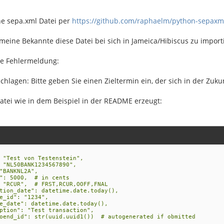
ine sepa.xml Datei per
https://github.com/raphaelm/python-sepaxm
eine Bekannte diese Datei bei sich in Jameica/Hibiscus zu import
e Fehlermeldung:
chlagen: Bitte geben Sie einen Zieltermin ein, der sich in der Zuku
atei wie in dem Beispiel in der README erzeugt:
Test von Testenstein",
NL50BANK1234567890",
ANKNL2A",
 5000, # in cents
RCUR", # FRST,RCUR,OOFF,FNAL
n_date": datetime.date.today(),
id": "1234",
ate": datetime.date.today(),
ion": "Test transaction",
d_id": str(uuid.uuid1()) # autogenerated if obmitted