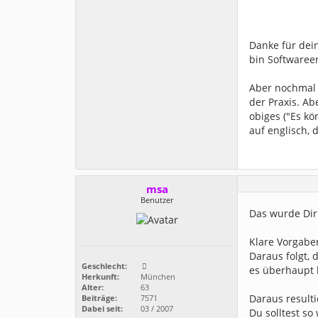
Danke für dein
bin Softwaree
Aber nochmal 
der Praxis. Ab
obiges ("Es k
auf englisch, 
msa
Benutzer
Das wurde Dir
Klare Vorgaben
Daraus folgt,
Geschlecht:
es überhaupt l
Herkunft:
München
Alter:
63
Daraus resulti
Beiträge:
7571
Dabei seit:
03 / 2007
Du solltest s