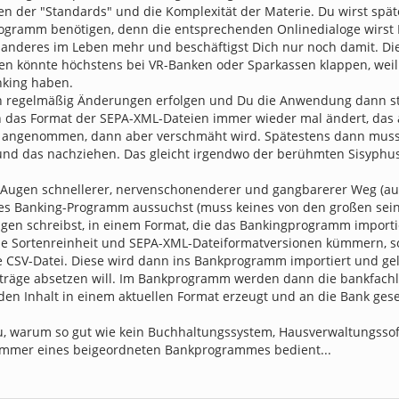
en der "Standards" und die Komplexität der Materie. Du wirst spä
ogramm benötigen, denn die entsprechenden Onlinedialoge wirst
 anderes im Leben mehr und beschäftigst Dich nur noch damit. D
 könnte höchstens bei VR-Banken oder Sparkassen klappen, weil
king haben.
 regelmäßig Änderungen erfolgen und Du die Anwendung dann stä
h das Format der SEPA-XML-Dateien immer wieder mal ändert, das a
 angenommen, dann aber verschmäht wird. Spätestens dann muss
und das nachziehen. Das gleicht irgendwo der berühmten Sisyphus
 Augen schnellerer, nervenschonenderer und gangbarerer Weg (auch
s Banking-Programm aussuchst (muss keines von den großen sei
ägen schreibst, in einem Format, die das Bankingprogramm import
ie Sortenreinheit und SEPA-XML-Dateiformatversionen kümmern, so
ie CSV-Datei. Diese wird dann ins Bankprogramm importiert und ge
fträge absetzen will. Im Bankprogramm werden dann die bankfachl
en Inhalt in einem aktuellen Format erzeugt und an die Bank gesen
, warum so gut wie kein Buchhaltungssystem, Hausverwaltungssof
immer eines beigeordneten Bankprogrammes bedient...