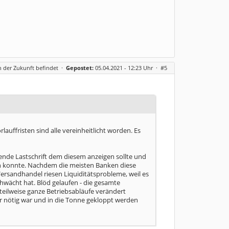
in der Zukunft befindet
·
Gepostet:
05.04.2021 - 12:23 Uhr ·
#5
auffristen sind alle vereinheitlicht worden. Es
hende Lastschrift dem diesem anzeigen sollte und
len konnte. Nachdem die meisten Banken diese
 Versandhandel riesen Liquiditätsprobleme, weil es
hwächt hat. Blöd gelaufen - die gesamte
eilweise ganze Betriebsabläufe verändert
r nötig war und in die Tonne gekloppt werden