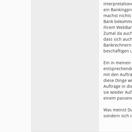
Interpretation
ein Bankingpr
machst nichts
Bank bekommen
ihrem WebBan
Zumal da auch
dass sich auc
Bankrechnern
beschäftigen 
Ein in meinen
entsprechende
mit den Auftr
diese Dinge w
Aufträge in d
sie wieder Au
einem passend
Was meinst Du
sondern sich 