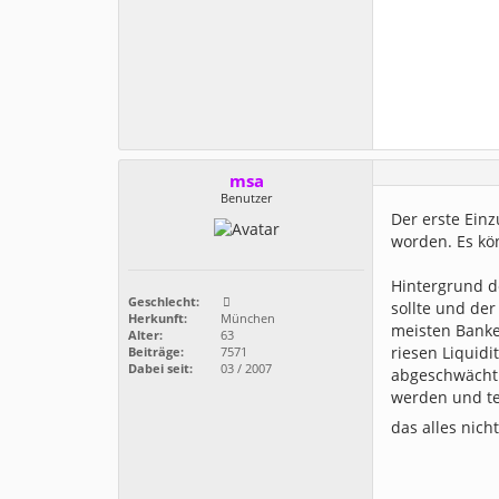
msa
Benutzer
Der erste Einz
worden. Es kö
Hintergrund d
Geschlecht:
sollte und der
Herkunft:
München
meisten Banke
Alter:
63
riesen Liquidi
Beiträge:
7571
Dabei seit:
03 / 2007
abgeschwächt 
werden und te
das alles nich