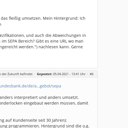
 das fleißig umsetzen. Mein Hintergrund: Ich
m.
pezifikationen, und auch die Abweichungen in
das im SEPA Bereich? Gibt es eine URL wo man
ingereicht werden.") nachlesen kann. Gerne
in der Zukunft befindet
·
Gepostet:
05.04.2021 - 13:41 Uhr ·
#6
bundesbank.de/de/a…gebot/sepa
e anders interpretiert und anders umsetzt.
e Sonderlocken eingebaut werden müssen, damit
ng auf Kundenseite seit 30 Jahren):
dung programmieren. Hintergrund sind die o.g.