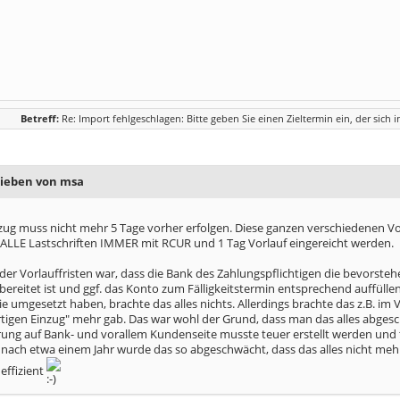
Betreff:
Re: Import fehlgeschlagen: Bitte geben Sie einen Zieltermin ein, der sich 
rieben von msa
zug muss nicht mehr 5 Tage vorher erfolgen. Diese ganzen verschiedenen Vorl
 ALLE Lastschriften IMMER mit RCUR und 1 Tag Vorlauf eingereicht werden.
der Vorlauffristen war, dass die Bank des Zahlungspflichtigen die bevorste
bereitet ist und ggf. das Konto zum Fälligkeitstermin entsprechend auffül
e umgesetzt haben, brachte das alles nichts. Allerdings brachte das z.B. im
rtigen Einzug" mehr gab. Das war wohl der Grund, dass man das alles abgesc
ng auf Bank- und vorallem Kundenseite musste teuer erstellt werden und t
nach etwa einem Jahr wurde das so abgeschwächt, dass das alles nicht meh
effizient