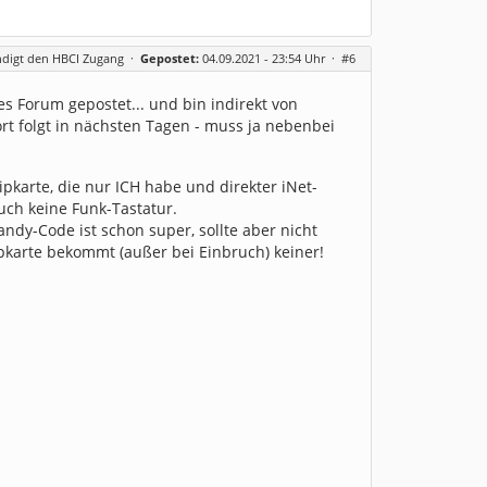
ndigt den HBCI Zugang
·
Gepostet:
04.09.2021 - 23:54 Uhr ·
#6
 Forum gepostet... und bin indirekt von
twort folgt in nächsten Tagen - muss ja nebenbei
pkarte, die nur ICH habe und direkter iNet-
uch keine Funk-Tastatur.
andy-Code ist schon super, sollte aber nicht
pkarte bekommt (außer bei Einbruch) keiner!