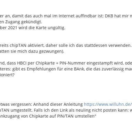
er an, damit das auch mal im Internet auffindbar ist: DKB hat mir
en Zugang gekündigt.
er 2021 wird die Karte ungültig.
ereits chipTAN aktiviert, daher solle ich das stattdessen verwenden.
tten sie mich dazu gezwungen).
end, dass HBCI per Chipkarte + PIN-Nummer eingestampft wird, oder
teres: gibt es Empfehlungen für eine BAnk, die das zuverlässig m
ioniert?
etwas vergessen: Anhand dieser Anleitung
https://www.willuhn.de/
pTAN umgestellt. Falls ich den Link als neuling nicht posten kann:
ankzugang von Chipkarte auf PIN/TAN umstellen"