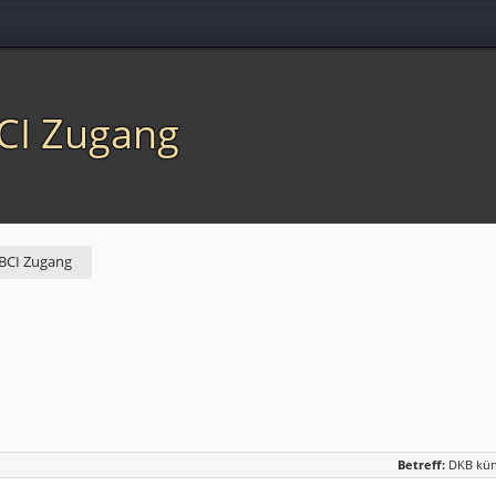
CI Zugang
BCI Zugang
Betreff:
DKB kün