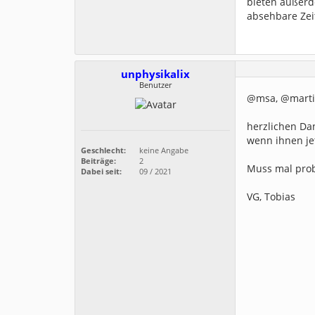
bieten außerde
absehbare Zeit
unphysikalix
Benutzer
@msa, @marti
herzlichen Dan
wenn ihnen je
Geschlecht:
keine Angabe
Beiträge:
2
Muss mal prob
Dabei seit:
09 / 2021
VG, Tobias