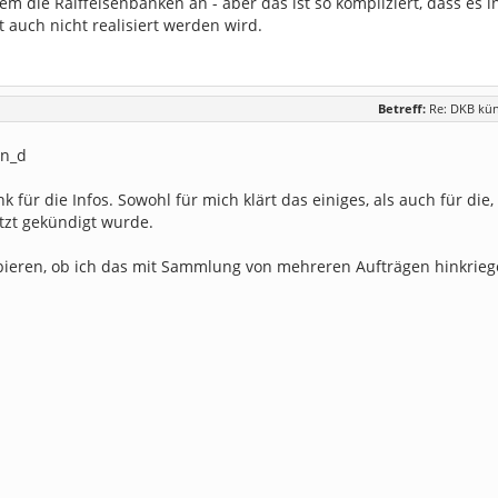
m die Raiffeisenbanken an - aber das ist so kompliziert, dass es i
 auch nicht realisiert werden wird.
Betreff:
Re: DKB kü
n_d
k für die Infos. Sowohl für mich klärt das einiges, als auch für die,
tzt gekündigt wurde.
ieren, ob ich das mit Sammlung von mehreren Aufträgen hinkriege