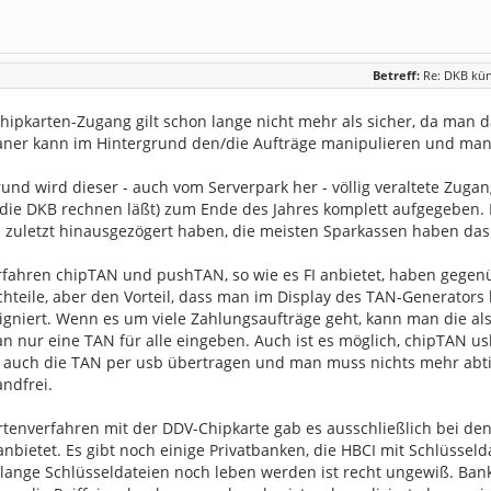
Betreff:
Re: DKB kü
 Chipkarten-Zugang gilt schon lange nicht mehr als sicher, da man 
janer kann im Hintergrund den/die Aufträge manipulieren und man 
und wird dieser - auch vom Serverpark her - völlig veraltete Zuga
die DKB rechnen läßt) zum Ende des Jahres komplett aufgegeben. D
 zuletzt hinausgezögert haben, die meisten Sparkassen haben das s
rfahren chipTAN und pushTAN, so wie es FI anbietet, haben gegen
chteile, aber den Vorteil, dass man im Display des TAN-Generator
gniert. Wenn es um viele Zahlungsaufträge geht, kann man die als
 nur eine TAN für alle eingeben. Auch ist es möglich, chipTAN u
 auch die TAN per usb übertragen und man muss nichts mehr abti
ndfrei.
tenverfahren mit der DDV-Chipkarte gab es ausschließlich bei den
anbietet. Es gibt noch einige Privatbanken, die HBCI mit Schlüsseld
 lange Schlüsseldateien noch leben werden ist recht ungewiß. Bank