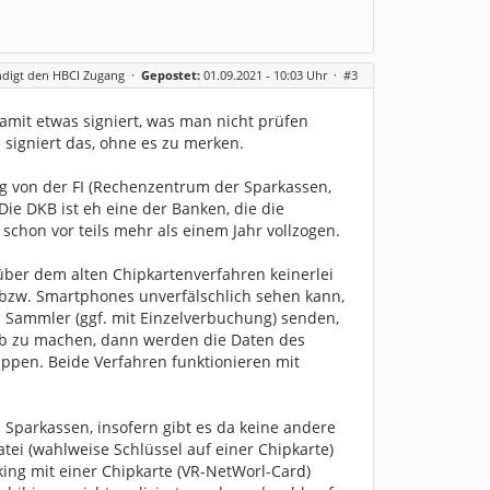
ndigt den HBCI Zugang
·
Gepostet:
01.09.2021 - 10:03 Uhr ·
#3
damit etwas signiert, was man nicht prüfen
signiert das, ohne es zu merken.
ng von der FI (Rechenzentrum der Sparkassen,
ie DKB ist eh eine der Banken, die die
chon vor teils mehr als einem Jahr vollzogen.
über dem alten Chipkartenverfahren keinerlei
s bzw. Smartphones unverfälschlich sehen kann,
 Sammler (ggf. mit Einzelverbuchung) senden,
sb zu machen, dann werden die Daten des
ppen. Beide Verfahren funktionieren mit
 Sparkassen, insofern gibt es da keine andere
atei (wahlweise Schlüssel auf einer Chipkarte)
ing mit einer Chipkarte (VR-NetWorl-Card)