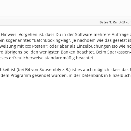
Betreff:
Re: DKB kü
 Hinweis: Vorgehen ist, dass Du in der Software mehrere Aufträ
 ein sogenanntes "BatchBookingFlag". Je nachdem wie das gesetzt i
eisung mit xxx Posten") oder aber als Einzelbuchungen (so wie 
ird übrigens bei den wenigsten Banken beachtet. Beim Sparkasse
ieses erfreulicherweise standardmäßig beachtet.
hkeit ist (bei B4 von Subsembly z.B.) ist es auch möglich, dass
t dem Programm gesendet wurden, in der Datenbank in Einzelbuch