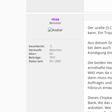
msa
Benutzer
Der uralte (!)
kann. Ein Tro
Aus diesem Gr
Geschlecht:
bei dem auch 
Herkunft:
München
Kündigung bis
Alter:
63
Beiträge:
7571
Dabei seit:
03 / 2007
Die beiden Ve
ernsthafte Na
WAS man da si
dann muss man
Auftrages und
hibiscus einwa
Dieses Chipkar
Bank, die das 
anbieten. Wie