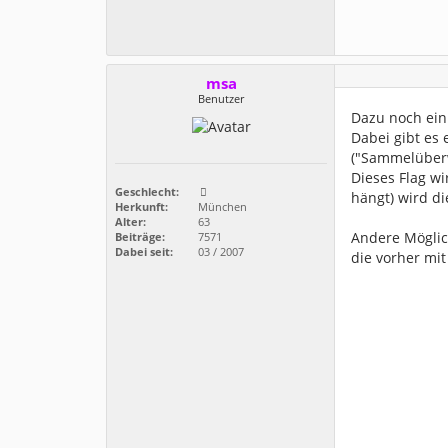
msa
Benutzer
Dazu noch ein
Dabei gibt es
("Sammelüberw
Dieses Flag w
Geschlecht:
hängt) wird d
Herkunft:
München
Alter:
63
Andere Möglic
Beiträge:
7571
Dabei seit:
03 / 2007
die vorher mi