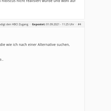
n hibiscus nicht realisiert wurde und wohl auf
ndigt den HBCI Zugang
·
Gepostet:
01.09.2021 - 11:25 Uhr ·
#4
 die wie ich nach einer Alternative suchen,
..