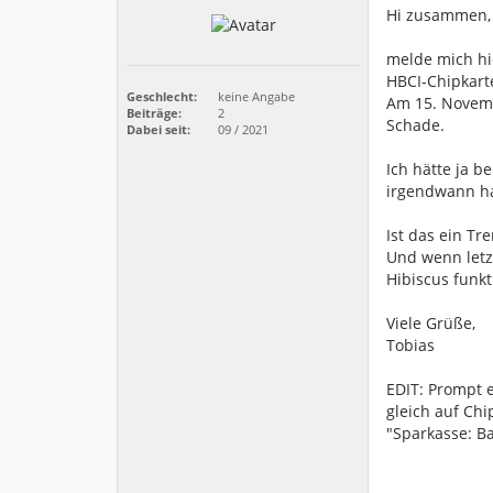
Hi zusammen,
melde mich hi
HBCI-Chipkart
Geschlecht:
keine Angabe
Am 15. Novemb
Beiträge:
2
Schade.
Dabei seit:
09 / 2021
Ich hätte ja b
irgendwann ha
Ist das ein Tr
Und wenn letz
Hibiscus funkt
Viele Grüße,
Tobias
EDIT: Prompt 
gleich auf Chi
"Sparkasse: B