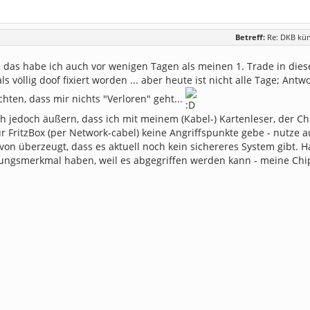
Betreff:
Re: DKB kü
as habe ich auch vor wenigen Tagen als meinen 1. Trade in dieses
als völlig doof fixiert worden ... aber heute ist nicht alle Tage; An
hten, dass mir nichts "Verloren" geht...
h jedoch äußern, dass ich mit meinem (Kabel-) Kartenleser, der Chi
 FritzBox (per Network-cabel) keine Angriffspunkte gebe - nutze a
avon überzeugt, dass es aktuell noch kein sichereres System gibt. H
llungsmerkmal haben, weil es abgegriffen werden kann - meine Chi