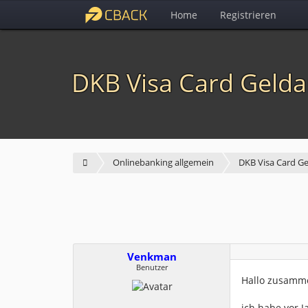
Home
Registrieren
DKB Visa Card Gelda
Onlinebanking allgemein
DKB Visa Card G
Venkman
Benutzer
Hallo zusamm
ich habe vor J