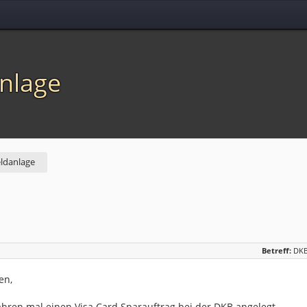
nlage
eldanlage
Betreff:
DKB
en,
ahren mal einen Visa Card Sparauftrag bei der DKB angelegt.