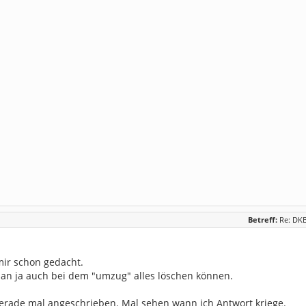
Betreff:
Re: DKB
mir schon gedacht.
an ja auch bei dem "umzug" alles löschen können.
gerade mal angeschrieben. Mal sehen wann ich Antwort kriege.