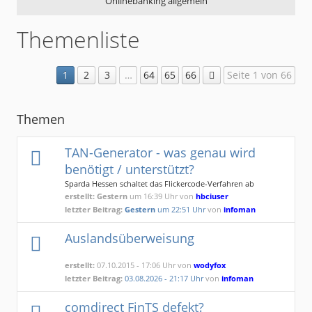
Onlinebanking allgemein
Themenliste
1
2
3
…
64
65
66
Seite 1 von 66
Themen
TAN-Generator - was genau wird
benötigt / unterstützt?
Sparda Hessen schaltet das Flickercode-Verfahren ab
erstellt:
Gestern
um 16:39 Uhr von
hbciuser
letzter Beitrag:
Gestern
um 22:51 Uhr
von
infoman
Auslandsüberweisung
erstellt:
07.10.2015 - 17:06 Uhr von
wodyfox
letzter Beitrag:
03.08.2026 - 21:17 Uhr
von
infoman
comdirect FinTS defekt?