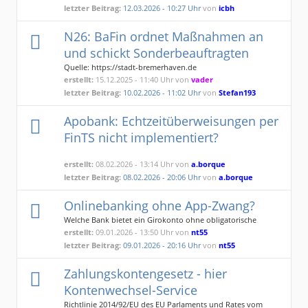
letzter Beitrag:
12.03.2026 - 10:27 Uhr
von
icbh
N26: BaFin ordnet Maßnahmen an
und schickt Sonderbeauftragten
Quelle: https://stadt-bremerhaven.de
erstellt:
15.12.2025 - 11:40 Uhr von
vader
letzter Beitrag:
10.02.2026 - 11:02 Uhr
von
Stefan193
Apobank: Echtzeitüberweisungen per
FinTS nicht implementiert?
erstellt:
08.02.2026 - 13:14 Uhr von
a.borque
letzter Beitrag:
08.02.2026 - 20:06 Uhr
von
a.borque
Onlinebanking ohne App-Zwang?
Welche Bank bietet ein Girokonto ohne obligatorische
Smartphone-Nutzung?
erstellt:
09.01.2026 - 13:50 Uhr von
nt55
letzter Beitrag:
09.01.2026 - 20:16 Uhr
von
nt55
Zahlungskontengesetz - hier
Kontenwechsel-Service
Richtlinie 2014/92/EU des EU Parlaments und Rates vom