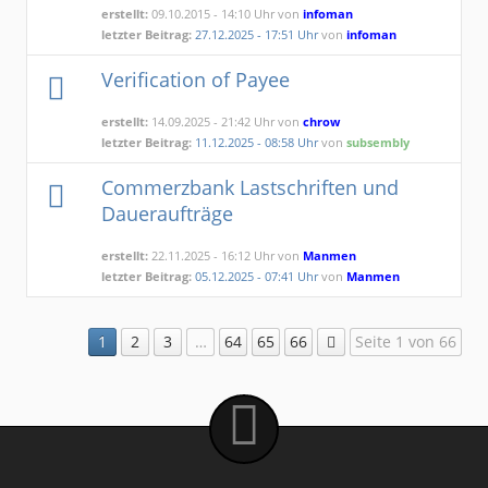
23.07.2014
erstellt:
09.10.2015 - 14:10 Uhr von
infoman
letzter Beitrag:
27.12.2025 - 17:51 Uhr
von
infoman
Verification of Payee
erstellt:
14.09.2025 - 21:42 Uhr von
chrow
letzter Beitrag:
11.12.2025 - 08:58 Uhr
von
subsembly
Commerzbank Lastschriften und
Daueraufträge
erstellt:
22.11.2025 - 16:12 Uhr von
Manmen
letzter Beitrag:
05.12.2025 - 07:41 Uhr
von
Manmen
1
2
3
…
64
65
66
Seite 1 von 66