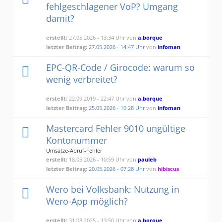
fehlgeschlagener VoP? Umgang
damit?
erstellt:
27.05.2026 - 13:34 Uhr von
a.borque
letzter Beitrag:
27.05.2026 - 14:47 Uhr
von
infoman
EPC-QR-Code / Girocode: warum so
wenig verbreitet?
erstellt:
22.09.2019 - 22:47 Uhr von
a.borque
letzter Beitrag:
25.05.2026 - 10:28 Uhr
von
infoman
Mastercard Fehler 9010 ungültige
Kontonummer
Umsätze-Abruf-Fehler
erstellt:
18.05.2026 - 10:59 Uhr von
pauleb
letzter Beitrag:
20.05.2026 - 07:28 Uhr
von
hibiscus
Wero bei Volksbank: Nutzung in
Wero-App möglich?
erstellt:
31.08.2025 - 13:50 Uhr von
a.borque